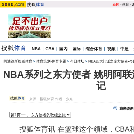
新闻
-
体育
-
S
NBA
|
CBA
|
国内
|
国际
|
综合体育
|
视频
|
中超
|
阿迪达斯搜狐体育
>
体育策划-体育专题
>
今日体坛
>
NBA四大门派之东方使者-今
NBA系列之东方使者 姚明阿
记
来源：
搜狐体育
作者：少东
我来说两
搜狐体育讯 在篮球这个领域，CBA和