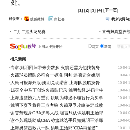
处。
[1] [
2
] [
3
] [
4
] [
下一页
]
转发至：
搜狐微博
白社会
我来说两句
(
二月二抬头龙见喜
直击归真堂养
上网从搜狗开始
网页
新闻
相关新闻
·
专家:姚明回归带来变数多 火箭还需为他找替身
10-04-
·
火箭球员留队必符合一标准 阿帅:是否适合姚明
10-04-
·
人民日报海外版:姚明兑现诺言 上海队脱胎换骨
10-04-
·
16罚全中马丁创造火箭队纪录 姚明曾经14罚全中
10-04-
·
上海遭篮协九万重罚 姚明为球迷不理智行为买单
10-04-
·
姚明下赛季将迎三点考验 火箭夏季攻略决定成败
10-04-
·
谢杏芳现身CBA沪粤大战 坦言只认识姚明王治郅
10-04-
·
谢杏芳现场助威CBA 称篮球选手只知姚明王治郅
10-04-
·
上海男篮击败八一队 姚明王治郅"CBA再聚首"
10-01-