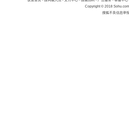
设置首页
-
搜狗输入法
-
支付中心
-
搜狐招聘
-
广告服务
-
客服中心
Copyright
©
2018 Sohu.com 
搜狐不良信息举