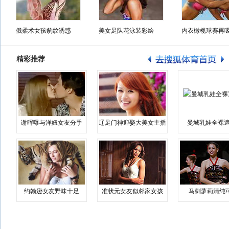
俄柔术女孩豹纹诱惑
美女足队花泳装彩绘
内衣橄榄球赛再
精彩推荐
谢晖曝与洋妞女友分手
辽足门神迎娶大美女主播
曼城乳娃全裸遮
约翰逊女友野味十足
准状元女友似邻家女孩
马刺萝莉清纯