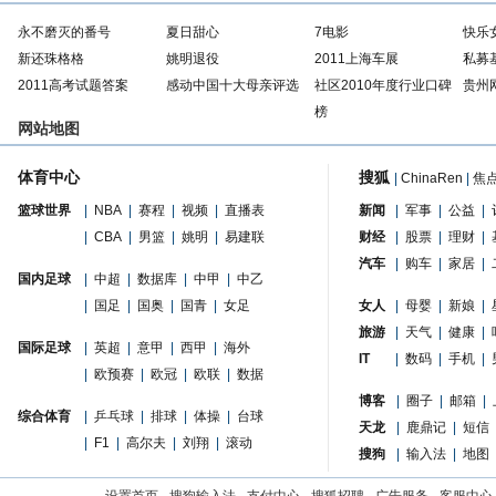
永不磨灭的番号
夏日甜心
7电影
快乐
新还珠格格
姚明退役
2011上海车展
私募
2011高考试题答案
感动中国十大母亲评选
社区2010年度行业口碑
贵州
榜
网站地图
体育中心
搜狐
|
ChinaRen
|
焦
篮球世界
|
NBA
|
赛程
|
视频
|
直播表
新闻
|
军事
|
公益
|
|
CBA
|
男篮
|
姚明
|
易建联
财经
|
股票
|
理财
|
汽车
|
购车
|
家居
|
国内足球
|
中超
|
数据库
|
中甲
|
中乙
|
国足
|
国奥
|
国青
|
女足
女人
|
母婴
|
新娘
|
旅游
|
天气
|
健康
|
国际足球
|
英超
|
意甲
|
西甲
|
海外
IT
|
数码
|
手机
|
|
欧预赛
|
欧冠
|
欧联
|
数据
博客
|
圈子
|
邮箱
|
综合体育
|
乒乓球
|
排球
|
体操
|
台球
天龙
|
鹿鼎记
|
短信
|
F1
|
高尔夫
|
刘翔
|
滚动
搜狗
|
输入法
|
地图