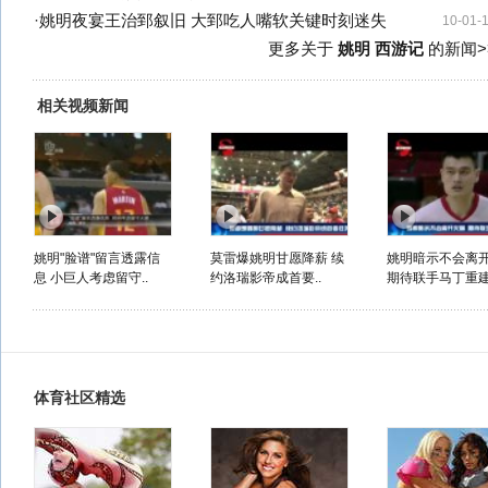
·
姚明夜宴王治郅叙旧 大郅吃人嘴软关键时刻迷失
10-01-
更多关于
姚明 西游记
的新闻>
相关视频新闻
姚明"脸谱"留言透露信
莫雷爆姚明甘愿降薪 续
姚明暗示不会离
息 小巨人考虑留守..
约洛瑞影帝成首要..
期待联手马丁重建.
体育社区精选