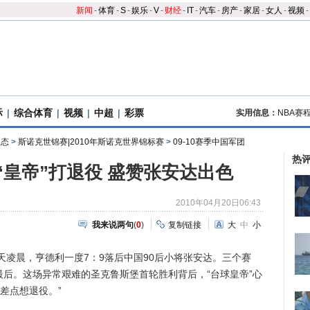
新闻
-
体育
-
S
-
娱乐
-
V
-
财经
-
IT
-
汽车
-
房产
-
家居
-
女人
-
视频
-
际
|
综合体育
|
视频
|
中超
|
彩票
实用信息：
NBA赛
动态
>
斯诺克世锦赛|2010年斯诺克世界锦标赛
>
09-10赛季中国军团
热
“皇帝”打退役 盛赞张安达出色
2010年04月20日06:43
我来说两句
(
0
)
复制链接
大
中
小
晨，亨德利一度7：9落后中国90后小将张安达。三个赛
最后。这场异常艰难的圣克鲁斯堡首轮胜利背后，“台球皇帝”心
差点想退役。”