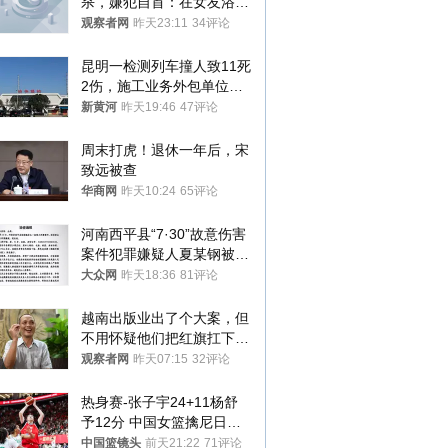
杀，嫌犯自首：在女友浴室
看到他
观察者网
昨天23:11
34评论
昆明一检测列车撞人致11死
2伤，施工业务外包单位被
罚1.5万元，国铁昆明局被
新黄河
昨天19:46
47评论
罚300万元
周末打虎！退休一年后，宋
致远被查
华商网
昨天10:24
65评论
河南西平县“7·30”故意伤害
案件犯罪嫌疑人夏某钢被抓
获
大众网
昨天18:36
81评论
越南出版业出了个大案，但
不用怀疑他们把红旗扛下去
的决心
观察者网
昨天07:15
32评论
热身赛-张子宇24+11杨舒
予12分 中国女篮擒尼日利
亚
中国篮镜头
前天21:22
71评论