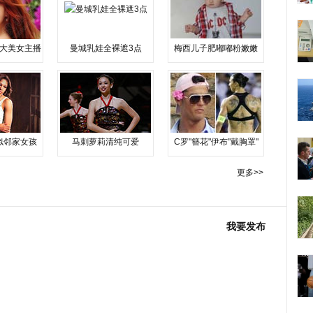
大美女主播
曼城乳娃全裸遮3点
梅西儿子肥嘟嘟粉嫩嫩
似邻家女孩
马刺萝莉清纯可爱
C罗"簪花"伊布"戴胸罩"
更多>>
我要发布