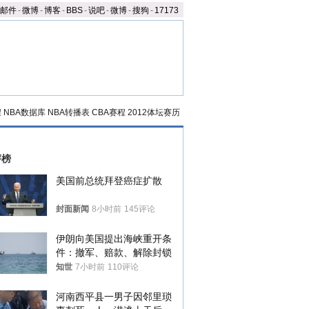
邮件
-
微博
-
博客
-
BBS
-
说吧
-
微博
-
搜狗
-
17173
程
NBA数据库
NBA转播表
CBA赛程
2012体坛赛历
评榜
美国前总统拜登癌症扩散
封面新闻
8小时前
145评论
伊朗向美国提出海峡重开条
件：撤军、赔款、解除封锁
知世
7小时前
110评论
河南西平县一男子因邻里琐