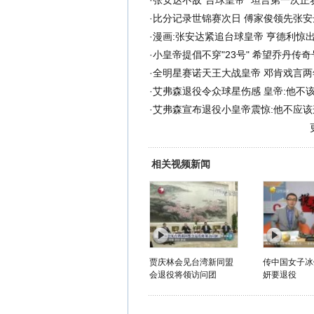
·
张安达不敌"台球皇帝" 坦言第一次正
·
比分记录世锦赛次日 傅家俊领先张安
·
漫画:张安达紧追台球皇帝 亨德利惊
·
小皇帝提倡不穿"23号" 希望乔丹传
·
全明星赛诺天王大战皇帝 邓肯戏言两
·
艾弗森退役令众球星伤感 皇帝:他不
·
艾弗森宣布退役小皇帝震惊:他不应该
相关视频新闻
贾庆林会见台湾新同盟
传中国女子冰
会退役将领访问团
妍要退役