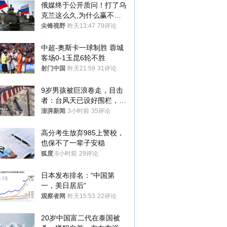
俄媒终于公开质问！打了乌
克兰这么久,为什么赢不了?
答案令人沉默
尖锋视野
昨天13:47
79评论
中超-奥斯卡一球制胜 蓉城
客场0-1玉昆6轮不胜
射门中国
昨天21:59
31评论
9岁男孩被巨浪卷走，目击
者：台风天已设好围栏，一
家四口翻入时保安曾喊话劝
澎湃新闻
3小时前
35评论
阻
高分考生放弃985上警校，
也保不了一辈子安稳
狐度
8小时前
29评论
日本发布排名：“中国第
一，美日居后”
观察者网
昨天15:53
22评论
20岁中国富二代在泰国被