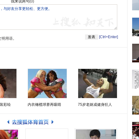
我来说两句
(
0
)
[Ctrl+Enter]
文明用语。
装彩绘
内衣橄榄球赛再吸睛
75岁老妪成健身狂人