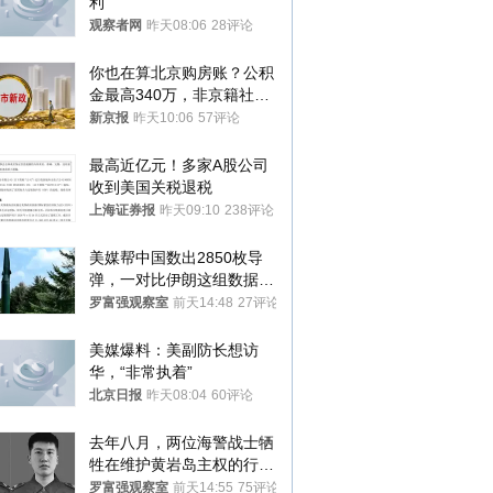
利”
观察者网
昨天08:06
28评论
你也在算北京购房账？公积
金最高340万，非京籍社保
1年
新京报
昨天10:06
57评论
最高近亿元！多家A股公司
收到美国关税退税
上海证券报
昨天09:10
238评论
美媒帮中国数出2850枚导
弹，一对比伊朗这组数据，
发现出大事了
罗富强观察室
前天14:48
27评论
美媒爆料：美副防长想访
华，“非常执着”
北京日报
昨天08:04
60评论
去年八月，两位海警战士牺
牲在维护黄岩岛主权的行动
中
罗富强观察室
前天14:55
75评论