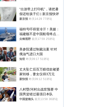
“出游带上打印机”，请把暑
假还给孩子们 | 新京报快评
新京报
昨天14:29
77评论
福特号吓得冒冷汗！美媒：
福建舰不是中国航母终点，
而是新起点！
尖锋视野
前天17:59
25评论
美参院通过制裁法案 针对
俄油气进口大国
知世
昨天09:17
51评论
丈夫坠亡后百万赔偿款被婆
家转移，妻女仅得3万元
新快报
昨天09:12
51评论
八村塁/河村出战世预赛 中
国男篮错过最强日本队
中国篮镜头
前天13:58
36评论