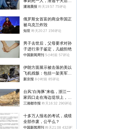
事刺死一人，潜逃十天后在
十多公里外一片玉米地里落
潇湘晨报
昨天19:57
75评论
网
俄罗斯女首富的商业帝国正
被乌克兰炸毁
知世
昨天20:27
156评论
男子去世后，父母要求对孙
子进行亲子鉴定，儿媳拒绝
中国新闻周刊
5小时前
57评论
伊朗方面展示被击落的美以
飞机残骸：包括一架美军F-
15战斗机残骸以及多架无人
新京报
8小时前
85评论
机等
台风“白海豚”来临，浙江一
家四口走在海边堤坝上，其
中9岁男孩被巨浪卷入海
三湘都市报
昨天16:32
290评论
中，搜救仍在进行
十多万人报名的考试，成绩
全部作废，公平么？
中国新闻周刊
昨天21:08
432评论