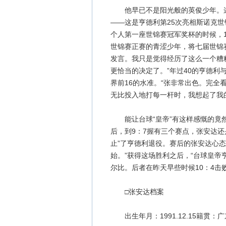
他早已不是阳光般的英俊少年。这
——这是亨德利第25次亮相斯诺克世
个人第一座世锦赛冠军奖杯的时候，
世锦赛正赛的青涩少年，将七届世锦
发言。我只是觉得经历了这么一个糟
更恰当的决定了。”年过40的亨德
界前16的水准。“张非常出色。完
无比投入地打每一杆时，我想起了我的
能让台球“皇帝”有这样感慨的竟然
后，到9：7握有三个赛点，张安达
止”了亨德利退役。赛后的张安达心
始。”获得这场胜利之后，“台球皇帝
尔比。后者在昨天早些时候10：4击
□张安达档案
出生年月：1991.12.15籍贯：