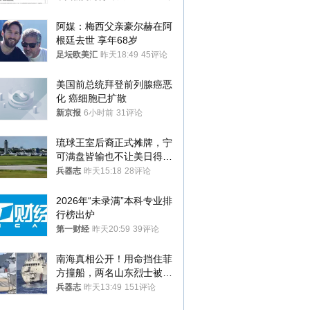
阿媒：梅西父亲豪尔赫在阿
根廷去世 享年68岁
足坛欧美汇
昨天18:49
45评论
美国前总统拜登前列腺癌恶
化 癌细胞已扩散
新京报
6小时前
31评论
琉球王室后裔正式摊牌，宁
可满盘皆输也不让美日得
逞，中国成关键
兵器志
昨天15:18
28评论
2026年“未录满”本科专业排
行榜出炉
第一财经
昨天20:59
39评论
南海真相公开！用命挡住菲
方撞船，两名山东烈士被授
武警最高荣誉
兵器志
昨天13:49
151评论