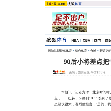
NBA
|
CBA
|
国内
|
国
阿迪达斯搜狐体育
>
综合体育
>
台球
>
斯诺克
90后小将差点把
来源：
四川在线-华西都市报
本报讯（记者方珲）北京时间昨天凌
点，一一扭转，亨德利10：9笑到了
态起伏很大，赛后他坦言，“是的，我