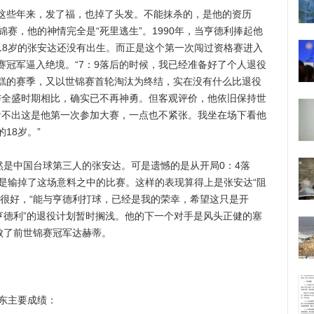
些年来，发了福，也掉了头发。不能抹杀的，是他的资历
锦赛，他的神情完全是“死里逃生”。1990年，当亨德利捧起他
18岁的张安达还没有出生。而正是这个第一次闯过资格赛进入
赛冠军逼入绝境。“7：9落后的时候，我已经准备好了个人退役
糕的赛季，又以世锦赛首轮淘汰为终结，实在没有什么比退役
利与全盛时期相比，确实已不再神勇。但客观评价，他依旧保持世
全看不出这是他第一次参加大赛，一点也不紧张。我坐在场下看他
18岁。”
是中国台球第三人的张安达。可是遗憾的是从开局0：4落
还是输掉了这场意料之中的比赛。这样的表现算得上是张安达“阻
态很好，“能与亨德利打球，已经是我的荣幸，希望这只是开
亨德利”的退役计划暂时搁浅。他的下一个对手是风头正健的塞
败了前世锦赛冠军达赫蒂。
广东主要成绩：