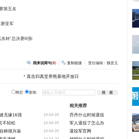
赛第五名
标赛亚军
东杯”总决赛8强l
我来说两句
(
0
)
复制链接
责任编辑：魏贵玉
直击归真堂养熊基地开放日
网页
新闻
相关推荐
迷无缘16强
乔丹什么时候退役
10-04-20
言不轻松
军人退役了怎么办
10-04-20
自称很兴奋
退役军官网
10-04-20