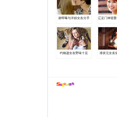
谢晖曝与洋妞女友分手
辽足门神迎娶
约翰逊女友野味十足
准状元女友