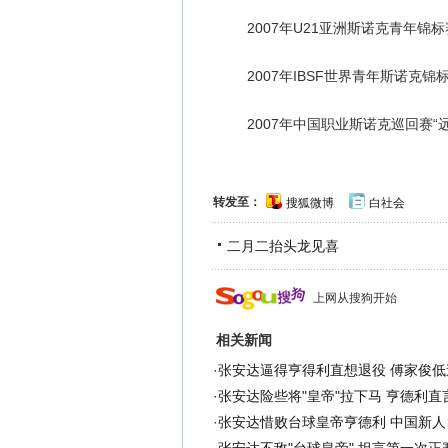
2007年U21亚洲斯诺克青年锦标
2007年IBSF世界青年斯诺克锦
2007年中国职业斯诺克巡回赛“远
转发至：
搜狐微博
白社会
二月二抬头龙见喜
上网从搜狗开始
相关新闻
·
张安达逼得亨得利直想退役 傅家俊低
·
张安达险些将"皇帝"拉下马 亨德利直
·
张安达惜败台球皇帝亨德利 中国新人