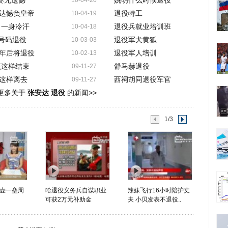
赛无遗憾
姚明什么时候退役
10-04-20
达憾负皇帝
退役特工
10-04-19
出一身冷汗
退役兵就业培训班
10-04-18
奇号码退役
退役军犬黄狐
10-03-03
年后将退役
退役军人培训
10-02-13
该这样结束
舒马赫退役
09-11-27
这样离去
西祠胡同退役军官
09-11-27
更多关于
张安达 退役
的新闻>>
1/3
壶一垒周
哈退役义务兵自谋职业
辣妹飞行16小时陪护丈
可获2万元补助金
夫 小贝发表不退役..