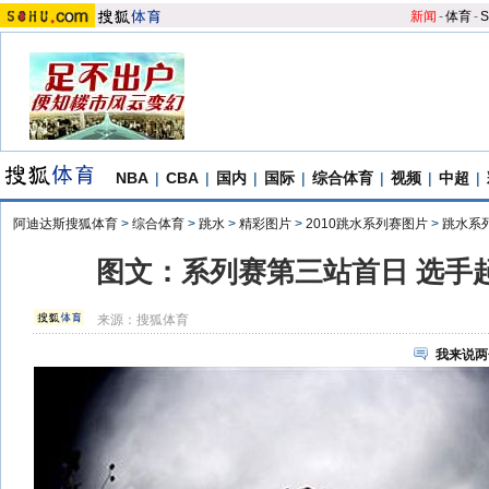
新闻
-
体育
-
S
NBA
|
CBA
|
国内
|
国际
|
综合体育
|
视频
|
中超
|
阿迪达斯搜狐体育
>
综合体育
>
跳水
>
精彩图片
>
2010跳水系列赛图片
>
跳水系
图文：系列赛第三站首日 选手
来源：
搜狐体育
我来说两