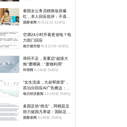
处分
泰国女公务员精致妆容爆
红，本人回应批评：不喜欢
就别看
观察者网
昨天18:32
61评论
空调24小时开着更省电？电
力部门回应
南方都市报
昨天23:45
40评论
弹药不足，美重启“超级大
炮”遭嘲讽：“废物利用”
环球网
6小时前
54评论
“女生洗澡，大叔帮搓背”，
苏泊尔回应AI广告擦边：视
频全下架，已强化内容管理
每日经济新闻
13小时前
35评论
与审核
多国足协“倒戈”，阿根廷足
协力挺因凡蒂诺：国际足联
今后应继续在其领导下前行
观察者网
4小时前
26评论