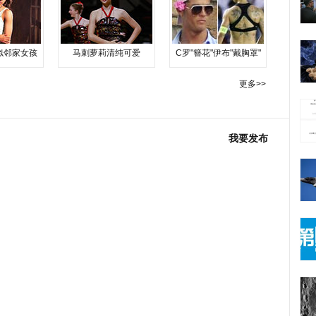
似邻家女孩
马刺萝莉清纯可爱
C罗"簪花"伊布"戴胸罩"
更多>>
我要发布