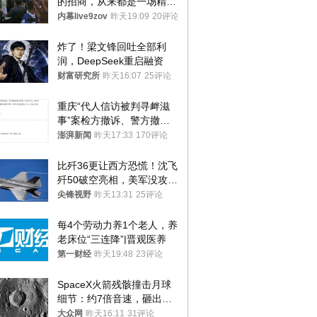
的招商，从来都是一场精准
收割
内幕live9zov
昨天19:09
20评论
炸了！梁文锋回吐全部利
润，DeepSeek重启融资
财富研究所
昨天16:07
25评论
重庆“代人信访被判寻衅滋
事”案检方撤诉、警方撤
案，两被告人获国赔
澎湃新闻
昨天17:33
170评论
比歼36更让西方恐慌！沈飞
歼50破空亮相，美军没攻克
的技术被拿下
尖锋视野
昨天13:31
25评论
每4个劳动力养1个老人，养
老床位“三连降”|晋观医养
第一财经
昨天19:48
23评论
SpaceX火箭残骸撞击月球
细节：约7倍音速，砸出直
径约30米撞击坑
大众网
昨天16:11
31评论