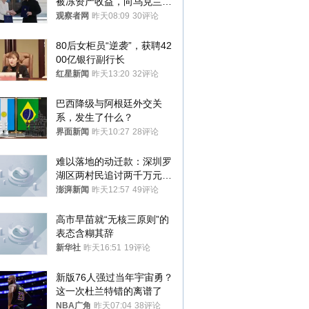
被冻资产收益，向乌克兰提
供援助
观察者网
昨天08:09
30评论
80后女柜员“逆袭”，获聘42
00亿银行副行长
红星新闻
昨天13:20
32评论
巴西降级与阿根廷外交关
系，发生了什么？
界面新闻
昨天10:27
28评论
难以落地的动迁款：深圳罗
湖区两村民追讨两千万元动
迁款八年未果
澎湃新闻
昨天12:57
49评论
高市早苗就“无核三原则”的
表态含糊其辞
新华社
昨天16:51
19评论
新版76人强过当年宇宙勇？
这一次杜兰特错的离谱了
NBA广角
昨天07:04
38评论