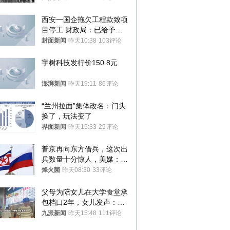
西安一国企拖欠工程款致项
目停工 财政局：已给予处
分，正督促整改
封面新闻
昨天10:38
103评论
宇树科技发行价150.8元
澎湃新闻
昨天19:11
86评论
“兰州拉面”集体改名：门头
换了，玩法变了
界面新闻
昨天15:33
29评论
普京再向东方借兵，这次出
兵数量十分惊人，美媒：俄
朝要动真格？
烽火菌
昨天08:30
33评论
父母为陪女儿在大学食堂承
包档口2年，女儿发声：初
衷是为了陪伴，毕业后将不
九派新闻
昨天15:48
111评论
再营业