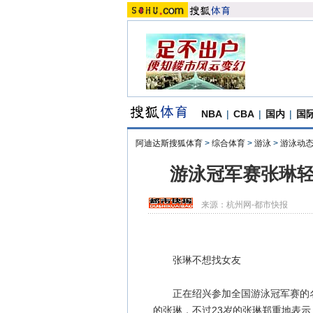
NBA
|
CBA
|
国内
|
国
阿迪达斯搜狐体育
>
综合体育
>
游泳
>
游泳动
游泳冠军赛张琳轻
来源：
杭州网-都市快报
张琳不想找女友
正在绍兴参加全国游泳冠军赛的名
的张琳，不过23岁的张琳郑重地表