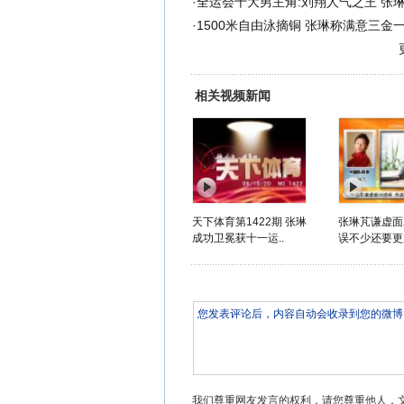
·
全运会十大男主角:刘翔人气之王 张
·
1500米自由泳摘铜 张琳称满意三金
相关视频新闻
天下体育第1422期 张琳
张琳芃谦虚面
成功卫冕获十一运..
误不少还要更
我们尊重网友发言的权利，请您尊重他人，