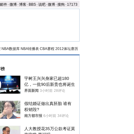
邮件
-
微博
-
博客
-
BBS
-
说吧
-
微博
-
搜狗
-
17173
程
NBA数据库
NBA转播表
CBA赛程
2012体坛赛历
评榜
宇树王兴兴身家已超180
亿，一批90后新贵也将诞生
界面新闻
3小时前
28评论
假结婚证做出真胚胎 谁有
权销毁?
南方都市报
6小时前
34评论
人大教授花35万公款考证莫