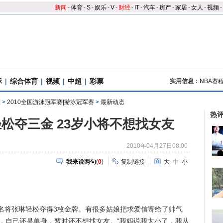
新闻
-
体育
-
S
-
娱乐
-
V
-
财经
-
IT
-
汽车
-
房产
-
家居
-
女人
-
视频
-
际
|
综合体育
|
视频
|
中超
|
彩票
实用信息：
NBA赛
态
>
2010全国游泳冠军赛|游泳冠军赛
>
最新动态
热
松夺三金 23岁小将不想找女友
2010年04月27日08:00
我来说两句
(
0
)
复制链接
大
中
小
将张琳轻松夺得3枚金牌。有很多姑娘把求爱信寄给了帅气
示，自己还是单身，暂时还不想找女友。“我妈说我太小了，我从