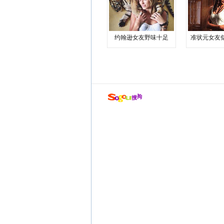
约翰逊女友野味十足
准状元女友