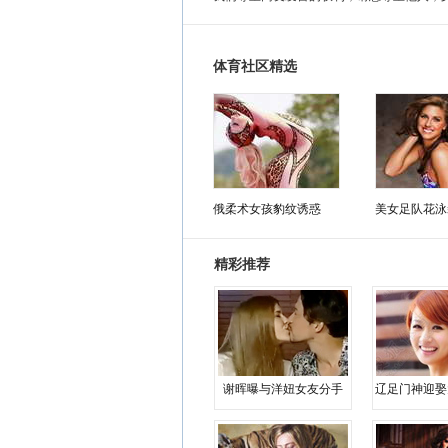
体育社区精选
俄柔术女孩豹纹诱惑
美女足队花泳
精彩推荐
谢晖曝与洋妞女友分手
辽足门神迎娶