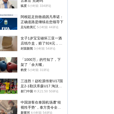
言家世 荒诞吗
狐度
6小时前
334评论
阿根廷足协致函因凡蒂诺：
正确道路是继续在您领导下
足坛欧美汇
5小时前
44评论
女子1岁宝宝碰坏三亚一酒
店纸巾盒，赔了924元，发
帖吐槽后酒店退还一半的
封面新闻
3小时前
54评论
钱，当地市监局回应
「1000万」的竹知了，下
架了「余大嘴」
豹变
5小时前
31评论
三连胜！赵松源传射U17国
足2-1勒沃库森U17 淘汰赛
将战河床
射门中国
昨天21:50
50评论
中国游客在泰国机场遭“歧
视性手势”，泰方责令全面
调查，对责任人采取最严厉
新黄河
4小时前
54评论