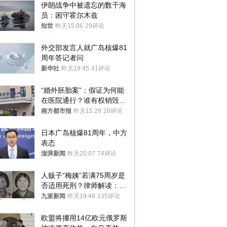
伊朗战争中被遗忘的数千海
员：困守霍尔木兹
知世
昨天15:06
29评论
外交部发言人就广岛核爆81
周年答记者问
新华社
昨天19:45
41评论
“婚外胚胎案”：假证为何能
在医院通行？谁有权销毁胚
胎？
南方都市报
昨天15:29
28评论
日本广岛核爆81周年，中方
表态
澎湃新闻
昨天20:07
74评论
人贩子“梅姨”若满75周岁是
否适用死刑？律师解读：很
大概率不会被判处死刑
九派新闻
昨天19:48
135评论
欧盟将挪用14亿欧元俄罗斯