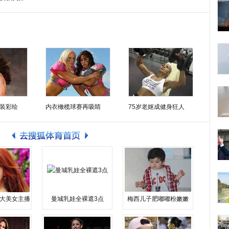
装彩绘
内衣橄榄球赛再吸睛
75岁老妪成健身狂人
大美女主播
曼城乳娃全裸遮3点
梅西儿子肥嘟嘟粉嫩嫩