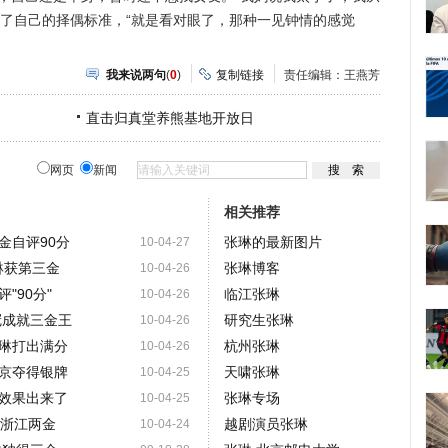
露了自己的择偶标准，“就是看对眼了，那种一见钟情的感觉
我来说两句
(
0
)
复制链接
责任编辑：王燕芳
直击归真堂养熊基地开放日
网页
新闻
相关推荐
金自评90分
张琳的最新图片
10-04-27
琳获第三金
张琳博客
10-04-26
"90分"
临江张琳
10-04-26
冠成就三金王
研究生张琳
10-04-26
琳打出满分
杭州张琳
10-04-26
京夺得银牌
天啸张琳
10-04-25
效果出来了
张琳专场
10-04-25
 浙江两金
越剧演员张琳
10-04-24