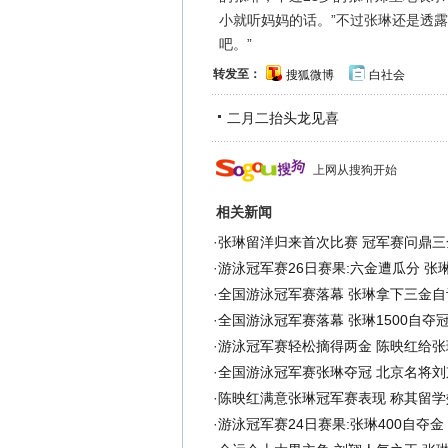
小就听妈妈的话。”不过张琳还是透
吧。”
转发至：
搜狐微博
白社会
二月二抬头龙见喜
上网从搜狗开始
相关新闻
·
张琳留洋归来首次比赛 冠军赛问鼎三
·
游泳冠军赛26日赛果:六金遭瓜分 张
·
全国游泳冠军赛落幕 张琳拿下三金自评
·
全国游泳冠军赛落幕 张琳1500自夺
·
游泳冠军赛轻松摘得两金 陈映红给张
·
全国游泳冠军赛张琳夺冠 北京名将刘
·
陈映红满意张琳冠军赛表现 称其留学
·
游泳冠军赛24日赛果:张琳400自夺金