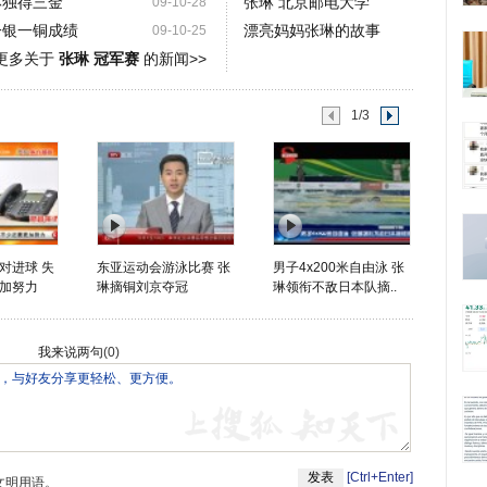
琳独得三金
张琳 北京邮电大学
09-10-28
一银一铜成绩
漂亮妈妈张琳的故事
09-10-25
更多关于
张琳 冠军赛
的新闻>>
1/3
对进球 失
东亚运动会游泳比赛 张
男子4x200米自由泳 张
加努力
琳摘铜刘京夺冠
琳领衔不敌日本队摘..
我来说两句
(
0
)
[Ctrl+Enter]
文明用语。