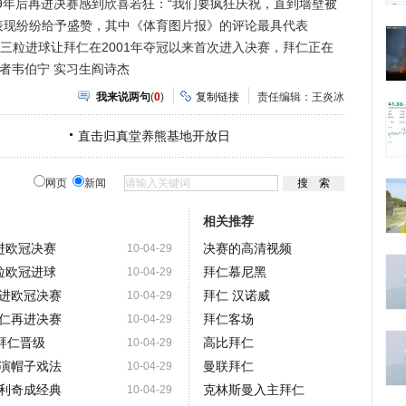
后再进决赛感到欣喜若狂：“我们要疯狂庆祝，直到墙壁被
的表现纷纷给予盛赞，其中《体育图片报》的评论最具代表
三粒进球让拜仁在2001年夺冠以来首次进入决赛，拜仁正在
记者韦伯宁 实习生阎诗杰
我来说两句
(
0
)
复制链接
责任编辑：王炎冰
直击归真堂养熊基地开放日
网页
新闻
相关推荐
进欧冠决赛
决赛的高清视频
10-04-29
粒欧冠进球
拜仁慕尼黑
10-04-29
进欧冠决赛
拜仁 汉诺威
10-04-29
仁再进决赛
拜仁客场
10-04-29
拜仁晋级
高比拜仁
10-04-29
演帽子戏法
曼联拜仁
10-04-29
利奇成经典
克林斯曼入主拜仁
10-04-29