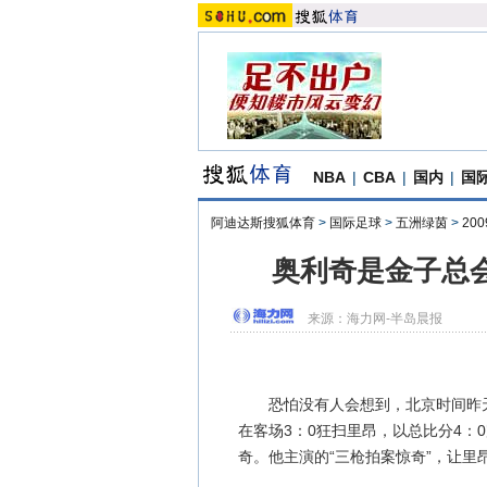
NBA
|
CBA
|
国内
|
国
阿迪达斯搜狐体育
>
国际足球
>
五洲绿茵
>
20
奥利奇是金子总会
来源：
海力网-半岛晨报
恐怕没有人会想到，北京时间昨天
在客场3：0狂扫里昂，以总比分4：
奇。他主演的“三枪拍案惊奇”，让里