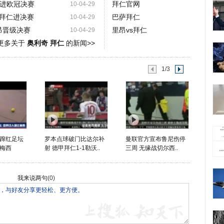
挺进欧冠决赛
拜仁官网
10-04-29
拜仁进决赛
巴萨拜仁
10-04-29
昂晋级决赛
里昂vs拜仁
10-04-29
更多关于
奥利奇 拜仁
的新闻>>
1/3
蹿红足坛
罗本点球破门比达尔补
曼联官方宣布鲁尼伤停
梅西
射 德甲拜仁1-1勒沃..
三周 无缘战切尔西..
我来说两句
(
0
)