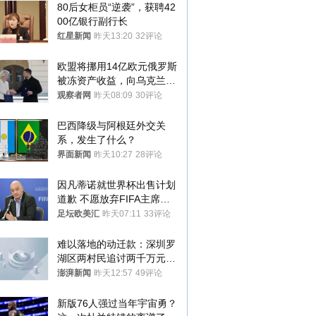
80后女柜员“逆袭”，获聘42
00亿银行副行长
红星新闻
昨天13:20
32评论
欧盟将挪用14亿欧元俄罗斯
被冻资产收益，向乌克兰提
供援助
观察者网
昨天08:09
30评论
巴西降级与阿根廷外交关
系，发生了什么？
界面新闻
昨天10:27
28评论
因凡蒂诺就世界杯出售计划
道歉 不愿放弃FIFA主席职
位
足坛欧美汇
昨天07:11
33评论
难以落地的动迁款：深圳罗
湖区两村民追讨两千万元动
迁款八年未果
澎湃新闻
昨天12:57
49评论
新版76人强过当年宇宙勇？