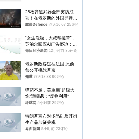
28枚弹道武器全部突防成
功！在俄罗斯的外国导弹发
射车都是合法打击目标
鹰眼Defence
昨天16:07
25评论
“女生洗澡，大叔帮搓背”，
苏泊尔回应AI广告擦边：视
频全下架，已强化内容管理
每日经济新闻
12小时前
35评论
与审核
俄罗斯政客逃往法国 此前
曾公开挑战普京
知世
昨天18:38
90评论
弹药不足，美重启“超级大
炮”遭嘲讽：“废物利用”
环球网
5小时前
29评论
特朗普宣布对多晶硅及其衍
生产品加征关税
界面新闻
5小时前
23评论