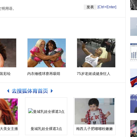
[Ctrl+Enter]
文明用语。
装彩绘
内衣橄榄球赛再吸睛
75岁老妪成健身狂人
大美女主播
曼城乳娃全裸遮3点
梅西儿子肥嘟嘟粉嫩嫩