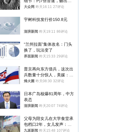
细节：约7倍音速，砸出直
径约30米撞击坑
大众网
昨天16:11
27评论
宇树科技发行价150.8元
澎湃新闻
昨天19:11
86评论
“兰州拉面”集体改名：门头
换了，玩法变了
界面新闻
昨天15:33
29评论
普京再向东方借兵，这次出
兵数量十分惊人，美媒：俄
朝要动真格？
烽火菌
昨天08:30
32评论
日本广岛核爆81周年，中方
表态
澎湃新闻
昨天20:07
74评论
父母为陪女儿在大学食堂承
包档口2年，女儿发声：初
衷是为了陪伴，毕业后将不
九派新闻
昨天15:48
107评论