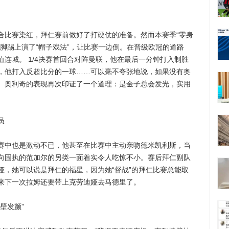
比赛染红，拜仁赛前做好了打硬仗的准备。然而本赛季“零身
脚踢上演了“帽子戏法”，让比赛一边倒。在晋级欧冠的道路
连城。 1/4决赛首回合对阵曼联，他在最后一分钟打入制胜
，他打入反超比分的一球……可以毫不夸张地说，如果没有奥
。奥利奇的表现再次印证了一个道理：是金子总会发光，实用
员
中也是激动不已，他甚至在比赛中主动亲吻德米凯利斯，当
向固执的范加尔的另类一面着实令人吃惊不小。赛后拜仁副队
娅，她可以说是拜仁的福星，因为她“督战”的拜仁比赛总能取
来下一次拉姆还要带上克劳迪娅去马德里了。
壁发颤”