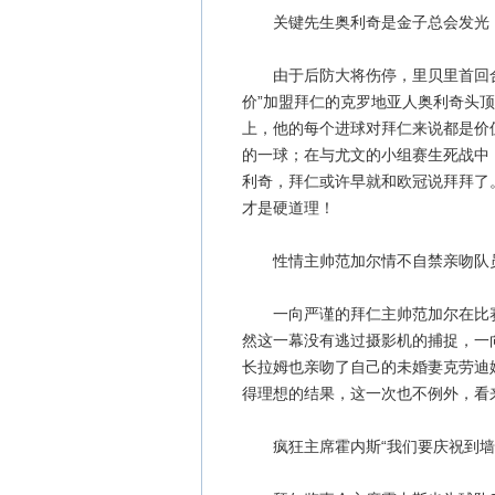
关键先生奥利奇是金子总会发光
由于后防大将伤停，里贝里首回合
价”加盟拜仁的克罗地亚人奥利奇头顶
上，他的每个进球对拜仁来说都是价值
的一球；在与尤文的小组赛生死战中
利奇，拜仁或许早就和欧冠说拜拜了
才是硬道理！
性情主帅范加尔情不自禁亲吻队
一向严谨的拜仁主帅范加尔在比赛
然这一幕没有逃过摄影机的捕捉，一
长拉姆也亲吻了自己的未婚妻克劳迪
得理想的结果，这一次也不例外，看
疯狂主席霍内斯“我们要庆祝到墙