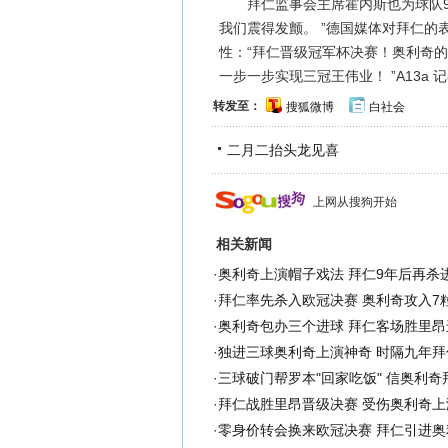
拜仁监事会主席霍内斯也为球队9年
我们震得发颤。 ”德国媒体对拜仁
性：“拜仁晋级冠军杯决赛！奥利奇的
一步一步实现三冠王伟业！ ”A13a 
转发至：
搜狐微博
白社会
二月二抬头龙见喜
上网从搜狗开始
相关新闻
·
奥利奇上演帽子戏法 拜仁9年后再杀
·
拜仁率先杀入欧冠决赛 奥利奇攻入7
·
奥利奇包办三个进球 拜仁客场胜里昂
·
独进三球奥利奇上演神奇 时隔九年拜
·
三球破门帮罗本"回家吃饭" 信奥利奇
·
拜仁战胜里昂晋级决赛 受伤奥利奇上
·
零身价转会换来欧冠决赛 拜仁引进奥