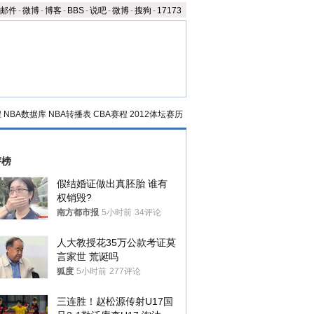
邮件
-
微博
-
博客
-
BBS
-
说吧
-
微博
-
搜狗
-
17173
程
NBA数据库
NBA转播表
CBA赛程
2012体坛赛历
评榜
假结婚证做出真胚胎 谁有
权销毁?
南方都市报
5小时前
34评论
人大教授花35万公款考证莫
言家世 荒诞吗
狐度
5小时前
277评论
三连胜！赵松源传射U17国