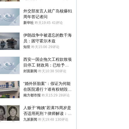
再营业
外交部发言人就广岛核爆81
周年答记者问
新华社
昨天19:45
41评论
伊朗战争中被遗忘的数千海
员：困守霍尔木兹
知世
昨天15:06
29评论
西安一国企拖欠工程款致项
目停工 财政局：已给予处
分，正督促整改
封面新闻
昨天10:38
50评论
“婚外胚胎案”：假证为何能
在医院通行？谁有权销毁胚
胎？
南方都市报
昨天15:29
28评论
人贩子“梅姨”若满75周岁是
否适用死刑？律师解读：很
大概率不会被判处死刑
九派新闻
昨天19:48
130评论