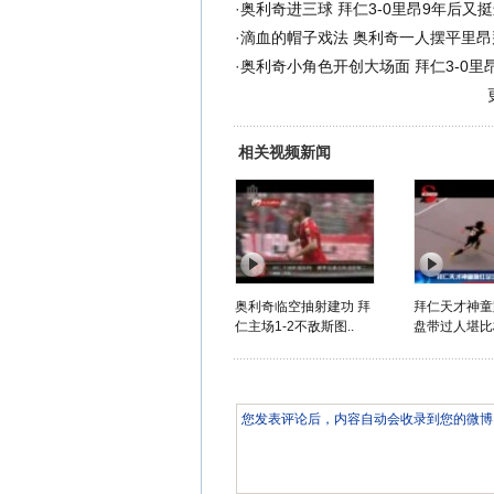
·
奥利奇进三球 拜仁3-0里昂9年后又
·
滴血的帽子戏法 奥利奇一人摆平里昂
·
奥利奇小角色开创大场面 拜仁3-0里
相关视频新闻
奥利奇临空抽射建功 拜
拜仁天才神童
仁主场1-2不敌斯图..
盘带过人堪比