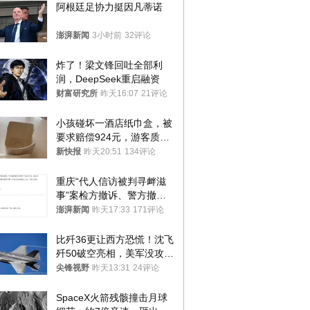
阿根廷足协力挺因凡蒂诺
澎湃新闻
3小时前
32评论
炸了！梁文锋回吐全部利
润，DeepSeek重启融资
财富研究所
昨天16:07
21评论
小孩碰坏一酒店纸巾盒，被
要求赔偿924元，游客质疑
酒店房客物品超高标价，市
新快报
昨天20:51
134评论
监部门：不违规
重庆“代人信访被判寻衅滋
事”案检方撤诉、警方撤
案，两被告人获国赔
澎湃新闻
昨天17:33
171评论
比歼36更让西方恐慌！沈飞
歼50破空亮相，美军没攻克
的技术被拿下
尖锋视野
昨天13:31
24评论
SpaceX火箭残骸撞击月球