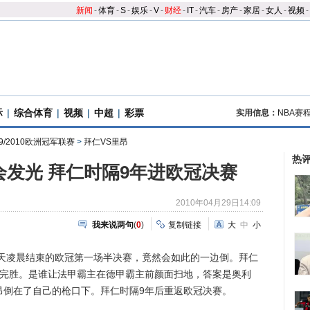
新闻
-
体育
-
S
-
娱乐
-
V
-
财经
-
IT
-
汽车
-
房产
-
家居
-
女人
-
视频
-
际
|
综合体育
|
视频
|
中超
|
彩票
实用信息：
NBA赛
09/2010欧洲冠军联赛
>
拜仁VS里昂
热
发光 拜仁时隔9年进欧冠决赛
2010年04月29日14:09
我来说两句
(
0
)
复制链接
大
中
小
凌晨结束的欧冠第一场半决赛，竟然会如此的一边倒。拜仁
0完胜。是谁让法甲霸主在德甲霸主前颜面扫地，答案是奥利
昂倒在了自己的枪口下。拜仁时隔9年后重返欧冠决赛。