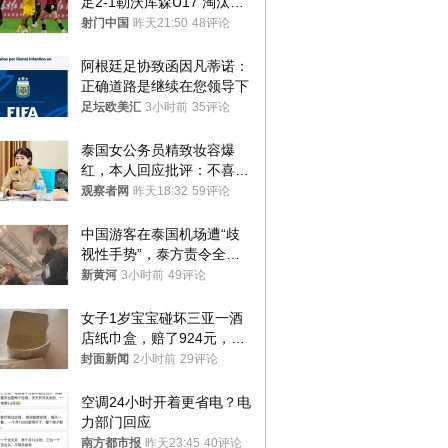
足2-1勒沃库森U17 淘汰赛
将战河床
射门中国
昨天21:50
48评论
阿根廷足协致函因凡蒂诺：
正确道路是继续在您领导下
足坛欧美汇
3小时前
35评论
泰国女公务员精致妆容爆
红，本人回应批评：不喜欢
就别看
观察者网
昨天18:32
59评论
中国游客在泰国机场遭“歧
视性手势”，泰方责令全面
调查，对责任人采取最严厉
新黄河
3小时前
49评论
处分
女子1岁宝宝碰坏三亚一酒
店纸巾盒，赔了924元，发
帖吐槽后酒店退还一半的
封面新闻
2小时前
29评论
钱，当地市监局回应
空调24小时开着更省电？电
力部门回应
南方都市报
昨天23:45
40评论