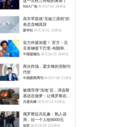
这一次杜兰特错的离谱了
NBA广角
昨天07:04
38评论
高市早苗就“无核三原则”的
表态含糊其辞
新华社
昨天16:51
19评论
实力外援加盟！ 官方：北
京首钢签下巴里·布朗和桑
普森
中国篮镜头
前天18:15
39评论
再次炸场，梁文锋的克制与
代价
中国新闻周刊
昨天07:06
21评论
被俄导弹“洗地”后，泽连斯
基还在做梦：让俄罗斯在冬
季前求和？
兵器先锋
前天20:13
42评论
俄罗斯征兵乱象：熟人设
局，拉一个人给8000元
知世
前天19:29
153评论