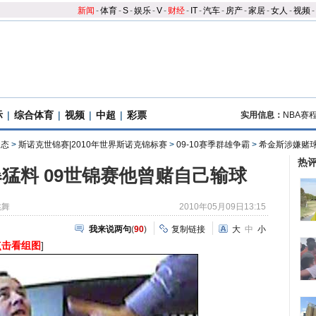
新闻
-
体育
-
S
-
娱乐
-
V
-
财经
-
IT
-
汽车
-
房产
-
家居
-
女人
-
视频
-
际
|
综合体育
|
视频
|
中超
|
彩票
实用信息：
NBA赛
动态
>
斯诺克世锦赛|2010年世界斯诺克锦标赛
>
09-10赛季群雄争霸
>
希金斯涉嫌赌
热
猛料 09世锦赛他曾赌自己输球
跳舞
2010年05月09日13:15
我来说两句
(
90
)
复制链接
大
中
小
点击看组图
]