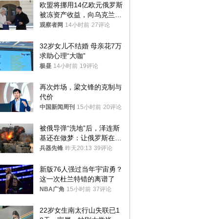
欧盟将挪用14亿欧元俄罗斯
被冻资产收益，向乌克兰提
供援助
观察者网
14小时前
27评论
32岁女儿不结婚 母亲花7万
求助心理“大咖”
极昼
14小时前
19评论
再次炸场，梁文锋的克制与
代价
中国新闻周刊
15小时前
20评论
被俄导弹“洗地”后，泽连斯
基还在做梦：让俄罗斯在冬
季前求和？
兵器先锋
昨天20:13
39评论
新版76人强过当年宇宙勇？
这一次杜兰特错的离谱了
NBA广角
15小时前
37评论
22岁女生南太行山失联已1