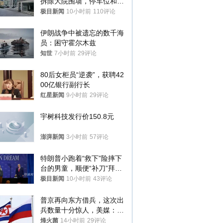
拆除大院围墙，停车位和厕
所免费开放，当地多部门回
极目新闻
10小时前
110评论
应
伊朗战争中被遗忘的数千海
员：困守霍尔木兹
知世
7小时前
29评论
80后女柜员“逆袭”，获聘42
00亿银行副行长
红星新闻
9小时前
29评论
宇树科技发行价150.8元
澎湃新闻
3小时前
57评论
特朗普小跑着“救下”险摔下
台的男童，顺便“补刀”拜
登：“我可不想他像拜登一
极目新闻
10小时前
43评论
样摔下来”
普京再向东方借兵，这次出
兵数量十分惊人，美媒：俄
朝要动真格？
烽火菌
14小时前
29评论