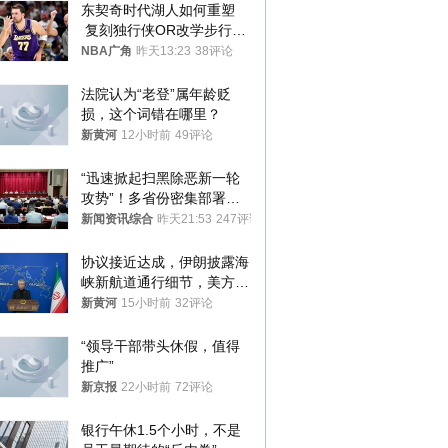
东契奇时代湖人如何重塑
 复刻独行侠OR改学步行
者？
NBA广角
昨天13:23
38评论
法院认为“老登”属年龄贬
损，这个词错在哪里？
新黄河
12小时前
49评论
“迅速掀起扫黑除恶新一轮
攻势”！多省份密集部署，
公布举报方式
新闻资讯综合
昨天21:53
247评论
协议接近达成，伊朗披露海
峡新航道通行细节，美方再
提“倒计时”
新黄河
15小时前
32评论
“领导干部带头休假，值得
推广”
新京报
22小时前
72评论
银行午休1.5个小时，不是