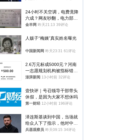
24小时不关空调，电费竟降
六成？网友吵翻，电力部门
回应→
金羊网
昨天21:13
39评论
人贩子“梅姨”真实姓名曝光
中国新闻网
昨天23:31
61评论
2.6万元标成5000元？河南
一志愿规划机构被指标错学
费致考生复读
澎湃新闻
13小时前
32评论
壹快评｜号召领导干部带头
休假，是因为大家不想休吗
第一财经
12小时前
196评论
泽连斯基谈到中国，当场就
给众人下了指示，他对中国
和中乌关系，显然又有了新
兵器观察员
昨天09:15
34评论
的想法