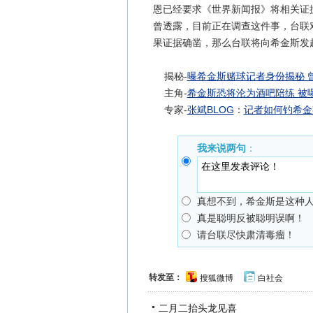
恩已经要求《世界新闻报》将相关证
曾透露，目前正在调查这件事，台联
果证据确凿，那么台联将向希金斯发起
揭秘-
曝希金斯赌球记者身份揭秘 
主角-
希金斯恐将沦为酒吧陪练 被
专家-
张斌BLOG
：
记者如何钓希金
我来说两句
：
真想不到，希金斯是这种
真是聪明反被聪明误啊！
请台联尽快肃清毒瘤！
转发至：
搜狐微博
白社会
二月二抬头龙见喜