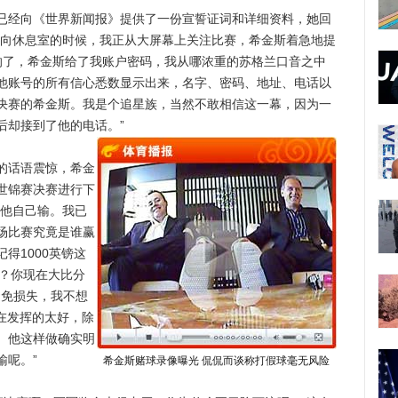
经向《世界新闻报》提供了一份宣誓证词和详细资料，她回
走向休息室的时候，我正从大屏幕上关注比赛，希金斯着急地提
响了，希金斯给了我账户密码，我从哪浓重的苏格兰口音之中
他账号的所有信心悉数显示出来，名字、密码、地址、电话以
决赛的希金斯。我是个追星族，当然不敢相信这一幕，因为一
后却接到了他的电话。”
话语震惊，希金
世锦赛决赛进行下
赌他自己输。我已
场比赛究竟是谁赢
得1000英镑这
做？你现在大比分
避免损失，我不想
实在发挥的太好，除
。他这样做确实明
输呢。”
希金斯赌球录像曝光 侃侃而谈称打假球毫无风险