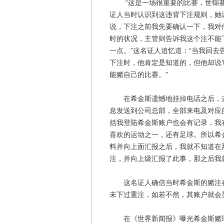
“这是一场很重要的比赛，世锦赛决
证人当时认识到这违背下注规则，她
说，下注之前我先要确认一下，我对
时的状况，主管则告诉我这个注不能
一点。”这名证人追忆道：“当我回
下注时，他肯定是知道的，但他却说
能赌自己的比赛。”
在希金斯遗憾地挂掉电话之后，这
息发送到公司总部，全部来电及对应
括我登陆希金斯账户也会有记录，我
喜欢的运动之一，还有足球。所以希
料并向上面汇报之后，我就不知道在
注，并向上级汇报了此事，那之后我
这名证人确信当时希金斯的赌注在1
未下过重注，如若不然，其账户就会
在《世界新闻报》曝光希金斯赌球