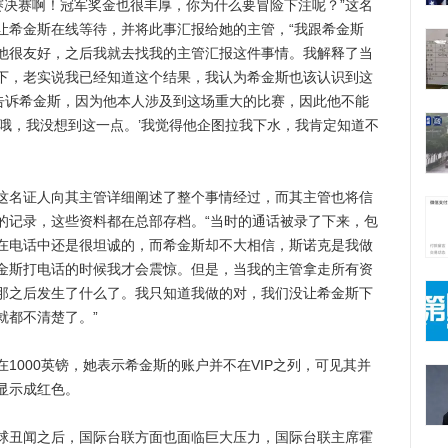
赛啊！冠军奖金也很丰厚，你为什么要冒险下注呢？”这名
让希金斯在线等待，并将此事汇报给她的主管，“我跟希金斯
他很友好，之后我就去找我的主管汇报这件事情。我解释了当
下，老实说我已经知道这个结果，我认为希金斯也该认识到这
去告诉希金斯，因为他本人涉及到这场重大的比赛，因此他不能
‘哦，我没想到这一点。’我觉得他企图拉我下水，我肯定知道不
名证人向其主管详细阐述了整个事情经过，而其主管也将信
的记录，这些资料都在总部存档。“当时的通话被录了下来，包
在电话中还是很坦诚的，而希金斯却不大相信，斯诺克是我做
金斯打电话的时候我才会震惊。但是，当我的主管拿走所有资
那之后发生了什么了。我只知道我做的对，我们没让希金斯下
就都不清楚了。”
000英镑，她表示希金斯的账户并不在VIP之列，可见其并
显示成红色。
丑闻之后，国际台联方面也面临巨大压力，国际台联主席霍