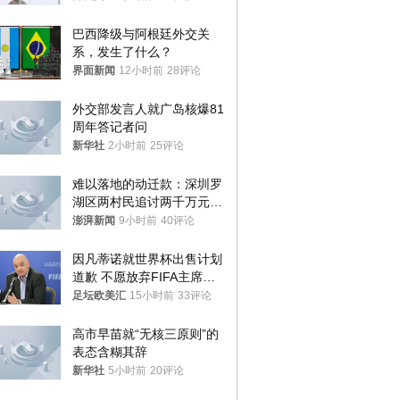
巴西降级与阿根廷外交关
系，发生了什么？
界面新闻
12小时前
28评论
外交部发言人就广岛核爆81
周年答记者问
新华社
2小时前
25评论
难以落地的动迁款：深圳罗
湖区两村民追讨两千万元动
迁款八年未果
澎湃新闻
9小时前
40评论
因凡蒂诺就世界杯出售计划
道歉 不愿放弃FIFA主席职
位
足坛欧美汇
15小时前
33评论
高市早苗就“无核三原则”的
表态含糊其辞
新华社
5小时前
20评论