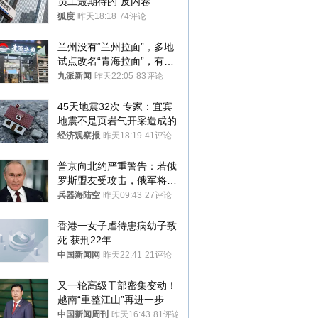
员工最期待的“反内卷”
狐度
昨天18:18
74评论
兰州没有“兰州拉面”，多地
试点改名“青海拉面”，有商
家改名已两年
九派新闻
昨天22:05
83评论
45天地震32次 专家：宜宾
地震不是页岩气开采造成的
经济观察报
昨天18:19
41评论
普京向北约严重警告：若俄
罗斯盟友受攻击，俄军将动
用核武器保护
兵器海陆空
昨天09:43
27评论
香港一女子虐待患病幼子致
死 获刑22年
中国新闻网
昨天22:41
21评论
又一轮高级干部密集变动！
越南“重整江山”再进一步
中国新闻周刊
昨天16:43
81评论