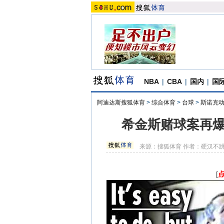
NBA
|
CBA
|
国内
|
国
阿迪达斯搜狐体育
>
综合体育
>
台球
>
斯诺克
希金斯赌球案再爆
来源：
搜狐体育
作者：硬汉不
[