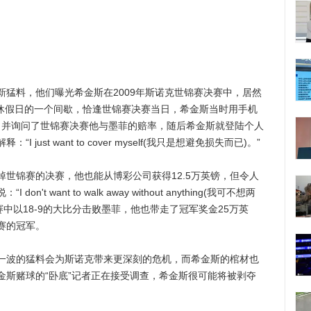
料，他们曝光希金斯在2009年斯诺克世锦赛决赛中，居然
行休假日的一个间歇，恰逢世锦赛决赛当日，希金斯当时用手机
打电话，并询问了世锦赛决赛他与墨菲的赔率，随后希金斯就登陆个人
ust want to cover myself(我只是想避免损失而已)。”
锦赛的决赛，他也能从博彩公司获得12.5万英镑，但令人
t want to walk away without anything(我可不想两
赛中以18-9的大比分击败墨菲，他也带走了冠军奖金25万英
赛的冠军。
波的猛料会为斯诺克带来更深刻的危机，而希金斯的棺材也
金斯赌球的“卧底”记者正在接受调查，希金斯很可能将被剥夺