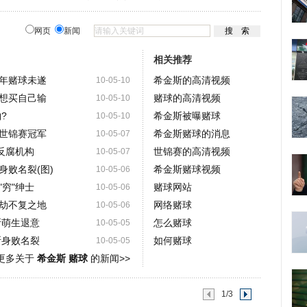
网页
新闻
相关推荐
年赌球未遂
希金斯的高清视频
10-05-10
想买自己输
赌球的高清视频
10-05-10
?
希金斯被曝赌球
10-05-10
世锦赛冠军
希金斯赌球的消息
10-05-07
反腐机构
世锦赛的高清视频
10-05-07
身败名裂(图)
希金斯赌球视频
10-05-06
穷"绅士
赌球网站
10-05-06
劫不复之地
网络赌球
10-05-06
斯萌生退意
怎么赌球
10-05-05
斯身败名裂
如何赌球
10-05-05
更多关于
希金斯 赌球
的新闻>>
1/3