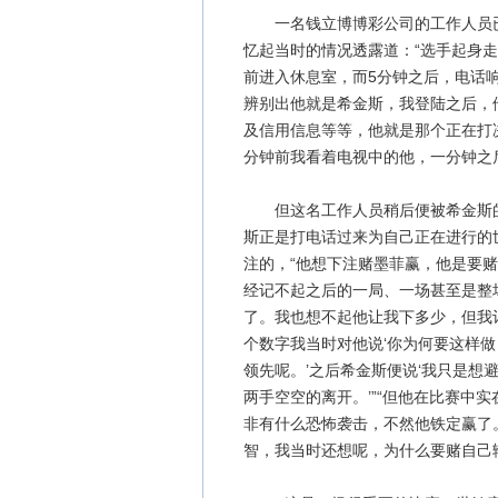
一名钱立博博彩公司的工作人员已
忆起当时的情况透露道：“选手起身
前进入休息室，而5分钟之后，电话
辨别出他就是希金斯，我登陆之后，
及信用信息等等，他就是那个正在打
分钟前我看着电视中的他，一分钟之
但这名工作人员稍后便被希金斯的
斯正是打电话过来为自己正在进行的
注的，“他想下注赌墨菲赢，他是要
经记不起之后的一局、一场甚至是整
了。我也想不起他让我下多少，但我记
个数字我当时对他说‘你为何要这样
领先呢。’之后希金斯便说‘我只是想
两手空空的离开。’”“但他在比赛中
非有什么恐怖袭击，不然他铁定赢了
智，我当时还想呢，为什么要赌自己