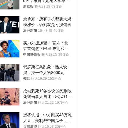
0天，家属：她刚大学毕业
想到山里旅行
新京报
昨天23:18
63评论
余承东：所有手机都要大规
模涨价，否则就是亏损销售
澎湃新闻
10小时前
45评论
实力外援加盟！ 官方：北
京首钢签下巴里·布朗和桑
普森
中国篮镜头
昨天18:15
39评论
俄罗斯征兵乱象：熟人设
局，拉一个人给8000元
知世
昨天19:29
153评论
抢劫刺死19岁少女的死刑改
死缓当事人自述：出狱11年
间始终刻意躲避被害人家属
澎湃新闻
昨天21:22
197评论
恩将仇报，中方刚买48万吨
大豆，美制裁中国瓜子，布
林肯措辞变了
兵器展望
昨天16:58
20评论