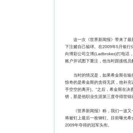
这一次《世界新闻报》带来了最新猛
下注赌自己输球。在2009年5月银
向博彩公司立博(Ladbrokes)
账户并试图下重注，他当时跟接线员解释：“I j
当时的情况是，如果希金斯在输掉世
惊奇的是希金斯的贪得无厌，他补充说：“I don'
手空空的离开)。”之后，希金斯在决
镑，那是他职业生涯第三度夺得世锦
《世界新闻报》称，我们一波又一
将被钉上最后一枚钢钉。目前曝光希
2009年夺得的冠军头衔。