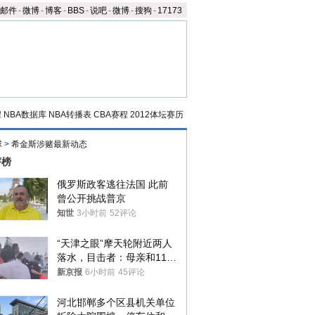
邮件
-
微博
-
博客
-
BBS
-
说吧
-
微博
-
搜狗
-
17173
程
NBA数据库
NBA转播表
CBA赛程
2012体坛赛历
球
>
希金斯涉赌最新动态
评榜
俄罗斯政客逃往法国 此前
曾公开挑战普京
知世
3小时前
52评论
“天津之眼”摩天轮附近两人
落水，目击者：母亲和11岁
儿子先后被打捞上岸
新京报
6小时前
45评论
河北邯郸多个区县机关单位