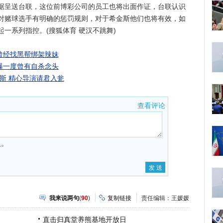
据呈送台联，这位前博彩公司的员工也将出面作证，台联认识
对赌球选手有明确的惩罚规则，对于希金斯他们也将有效，如
一系列指控。(搜狐体育 硬汉不跳舞)
曾经找黑帮绑架辣妹
曝一度曾有自杀念头
斯 精心导演请君入瓮
查看评论
人。
我来说两句
(
90
)
复制链接
责任编辑：王媛媛
直击归真堂养熊基地开放日