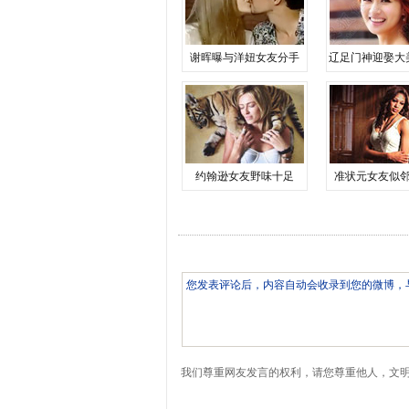
谢晖曝与洋妞女友分手
辽足门神迎娶大
约翰逊女友野味十足
准状元女友似
我们尊重网友发言的权利，请您尊重他人，文