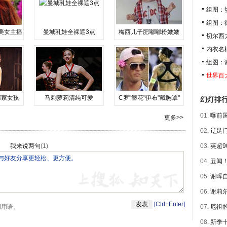
组图：
组图：
美女主播
曼城乳娃全裸遮3点
梅西儿子肥嘟嘟粉嫩嫩
切尔西
内衣名
组图：
世界百
邻家女孩
马刺萝莉清纯可爱
C罗"簪花"伊布"戴胸罩"
幻灯排
01.
曝前国
更多>>
02.
辽足门
我来说两句
(
1
)
03.
英超9
04.
丑闻！
05.
谢晖自
06.
谢莉尔
[Ctrl+Enter]
明用语。
07.
厄祖的
08.
新季