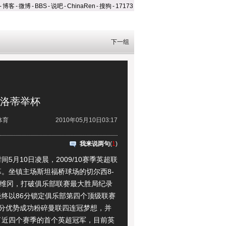
-
博客
-
微博
-
BBS
-
说吧
-
ChinaRen
-
搜狗
-
17173
下一组
切洛蒂举杯
体育
2010年05月10日03:17
我来说两句
(
1
)
月10日凌晨，2009/10赛季英超联
。坐镇主场斯坦福桥球场的切尔西8-
人维冈，打破俱乐部联赛最大胜局纪录
最终以86分锁定俱乐部第四个顶级联赛
1分优势成功粉碎曼联四连冠梦想，并
了近四个赛季的首个英超冠军，目前英