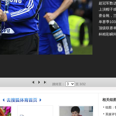
超冠军数
上演帽子
赛金靴，
单赛季10
顶级联赛
杯精彩瞬
跳转至：
页
3/32
相关组
组图：
英媒评