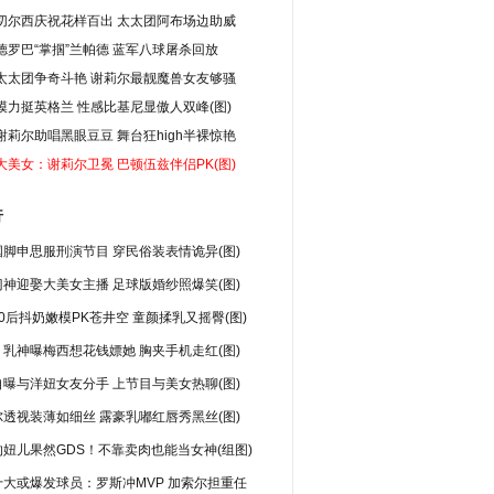
切尔西庆祝花样百出 太太团阿布场边助威
德罗巴“掌掴”兰帕德 蓝军八球屠杀回放
太太团争奇斗艳 谢莉尔最靓魔兽女友够骚
模力挺英格兰 性感比基尼显傲人双峰(图)
谢莉尔助唱黑眼豆豆 舞台狂high半裸惊艳
大美女：谢莉尔卫冕 巴顿伍兹伴侣PK(图)
行
脚申思服刑演节目 穿民俗装表情诡异(图)
神迎娶大美女主播 足球版婚纱照爆笑(图)
0后抖奶嫩模PK苍井空 童颜揉乳又摇臀(图)
乳神曝梅西想花钱嫖她 胸夹手机走红(图)
曝与洋妞女友分手 上节目与美女热聊(图)
透视装薄如细丝 露豪乳嘟红唇秀黑丝(图)
妞儿果然GDS！不靠卖肉也能当女神(组图)
十大或爆发球员：罗斯冲MVP 加索尔担重任