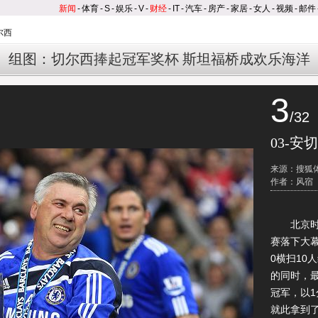
新闻
-
体育
-
S
-
娱乐
-
V
-
财经
-
IT
-
汽车
-
房产
-
家居
-
女人
-
视频
-
邮件
尔西
组图：切尔西捧起冠军奖杯 斯坦福桥成欢乐海洋
3
/32
03-安
来源：搜狐
作者：风宿
北京时间5
赛落下大幕
0横扫10
的同时，
冠军，以
就此拿到