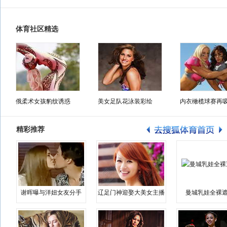
体育社区精选
俄柔术女孩豹纹诱惑
美女足队花泳装彩绘
内衣橄榄球赛再
精彩推荐
谢晖曝与洋妞女友分手
辽足门神迎娶大美女主播
曼城乳娃全裸遮