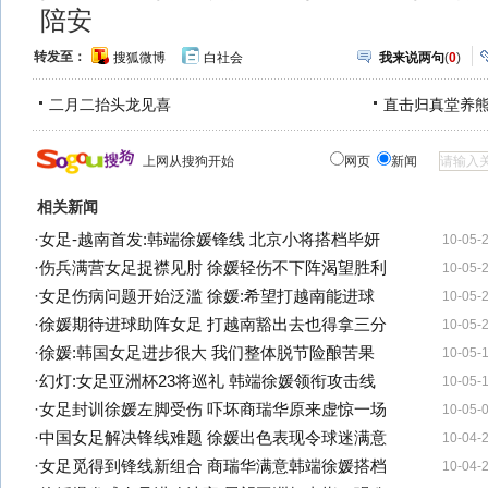
陪安
转发至：
搜狐微博
白社会
我来说两句
(
0
)
二月二抬头龙见喜
直击归真堂养
上网从搜狗开始
网页
新闻
相关新闻
·
女足-越南首发:韩端徐媛锋线 北京小将搭档毕妍
10-05-
·
伤兵满营女足捉襟见肘 徐媛轻伤不下阵渴望胜利
10-05-
·
女足伤病问题开始泛滥 徐媛:希望打越南能进球
10-05-
·
徐媛期待进球助阵女足 打越南豁出去也得拿三分
10-05-
·
徐媛:韩国女足进步很大 我们整体脱节险酿苦果
10-05-
·
幻灯:女足亚洲杯23将巡礼 韩端徐媛领衔攻击线
10-05-
·
女足封训徐媛左脚受伤 吓坏商瑞华原来虚惊一场
10-05-
·
中国女足解决锋线难题 徐媛出色表现令球迷满意
10-04-
·
女足觅得到锋线新组合 商瑞华满意韩端徐媛搭档
10-04-