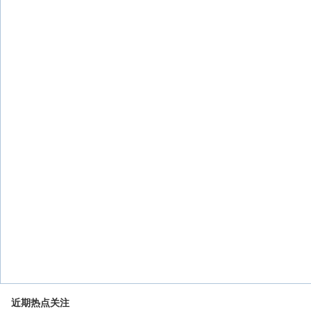
近期热点关注