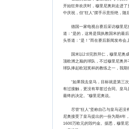
开始狂奔欢庆时，穆里尼奥则走进了
中庆祝，但“狂人”摆手示意拒绝，随
德国一家电视台赛后采访穆里尼奥
道：“是的，这将是我执教国米的最
头答道：“是！”而在赛后新闻发布会
国米以2∶0完胜拜仁，穆里尼奥成
顶欧洲之巅的球队，不过穆里尼奥并
球队捧起欧冠奖杯的教练之一，我期
“如果我去皇马，目标就是第三次
有过接触，更没有草签过合同。皇马
最终的决定。”穆里尼奥说。
尽管“狂人”坚称自己与皇马还没有
尼奥接受了皇马提出的一份为期4年，
1600万欧元的毁约金。据悉，穆里