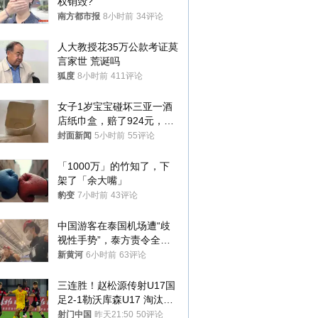
权销毁?
南方都市报
8小时前
34评论
人大教授花35万公款考证莫
言家世 荒诞吗
狐度
8小时前
411评论
女子1岁宝宝碰坏三亚一酒
店纸巾盒，赔了924元，发
帖吐槽后酒店退还一半的
封面新闻
5小时前
55评论
钱，当地市监局回应
「1000万」的竹知了，下
架了「余大嘴」
豹变
7小时前
43评论
中国游客在泰国机场遭“歧
视性手势”，泰方责令全面
调查，对责任人采取最严厉
新黄河
6小时前
63评论
处分
三连胜！赵松源传射U17国
足2-1勒沃库森U17 淘汰赛
将战河床
射门中国
昨天21:50
50评论