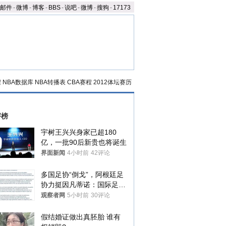
邮件
-
微博
-
博客
-
BBS
-
说吧
-
微博
-
搜狗
-
17173
程
NBA数据库
NBA转播表
CBA赛程
2012体坛赛历
评榜
宇树王兴兴身家已超180
亿，一批90后新贵也将诞生
界面新闻
4小时前
42评论
多国足协“倒戈”，阿根廷足
协力挺因凡蒂诺：国际足联
今后应继续在其领导下前行
观察者网
5小时前
30评论
假结婚证做出真胚胎 谁有