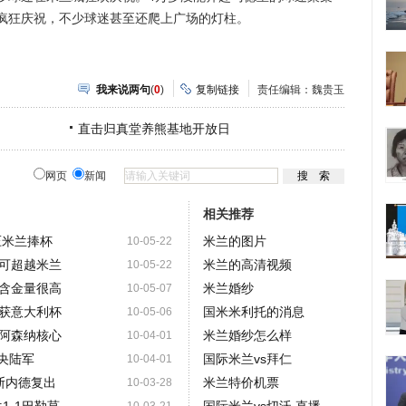
疯狂庆祝，不少球迷甚至还爬上广场的灯柱。
我来说两句
(
0
)
复制链接
责任编辑：魏贵玉
直击归真堂养熊基地开放日
网页
新闻
相关推荐
压米兰捧杯
米兰的图片
10-05-22
可超越米兰
米兰的高清视频
10-05-22
含金量很高
米兰婚纱
10-05-07
获意大利杯
国米米利托的消息
10-05-06
阿森纳核心
米兰婚纱怎么样
10-04-01
中央陆军
国际米兰vs拜仁
10-04-01
斯内德复出
米兰特价机票
10-03-28