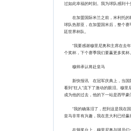
过如此幸福的时刻。我为球队感到十
在加盟国际米兰之前，米利托的职
球队热那亚，在加盟国米后，整个赛
廷世界杯队。
“我要感谢穆里尼奥和主席在去年的
个奖杯，下个赛季我们要赢更多奖杯。
穆帅承认将赴皇马
新快报讯 在冠军庆典上，当国际
看到“狂人”流下了激动的眼泪。穆
成为他的过去，他的下一站是西甲豪
“我的确落泪了，想到这是我在国际
皇马非常有兴趣，我在意大利已经赢
在颁奖台上，穆里尼奥与球员们一