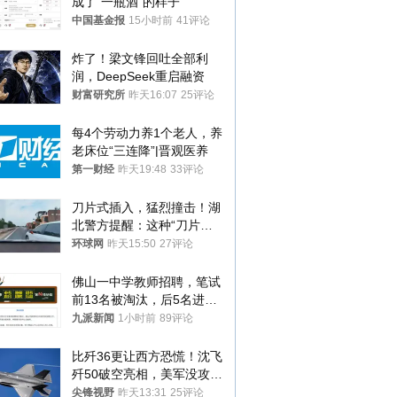
成了“一瓶酒”的样子
中国基金报
15小时前
41评论
炸了！梁文锋回吐全部利
润，DeepSeek重启融资
财富研究所
昨天16:07
25评论
每4个劳动力养1个老人，养
老床位“三连降”|晋观医养
第一财经
昨天19:48
33评论
刀片式插入，猛烈撞击！湖
北警方提醒：这种“刀片超
车”，太危险了
环球网
昨天15:50
27评论
佛山一中学教师招聘，笔试
前13名被淘汰，后5名进体
检，被疑萝卜岗，官方通
九派新闻
1小时前
89评论
报：已叫停
比歼36更让西方恐慌！沈飞
歼50破空亮相，美军没攻克
的技术被拿下
尖锋视野
昨天13:31
25评论