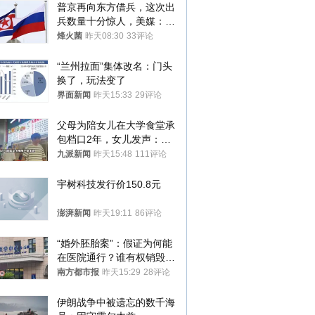
普京再向东方借兵，这次出
兵数量十分惊人，美媒：俄
朝要动真格？
烽火菌
昨天08:30
33评论
“兰州拉面”集体改名：门头
换了，玩法变了
界面新闻
昨天15:33
29评论
父母为陪女儿在大学食堂承
包档口2年，女儿发声：初
衷是为了陪伴，毕业后将不
九派新闻
昨天15:48
111评论
再营业
宇树科技发行价150.8元
澎湃新闻
昨天19:11
86评论
“婚外胚胎案”：假证为何能
在医院通行？谁有权销毁胚
胎？
南方都市报
昨天15:29
28评论
伊朗战争中被遗忘的数千海