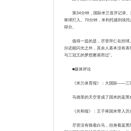
第34分钟，国际米兰首开记录。
将球打入。70分钟，米利托接到埃
得分。
值得一提的是，尽管拜仁在控球上
尔还能闪光之外，其余人基本没有表
与三冠王的梦想擦肩而过”。
■媒体评论
《米兰体育报》：大国际——三
马德里的天空变成了国米的蓝黑色
《共和报》：王子将国米带入历
尽管没有骑着白马，但身着蓝黑球衣