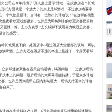
喜力公司在今年推出了"真人桌上足球"活动，选拔参加这个长城
"在形式方面就是一个放大了的桌上足球游戏，不过参加者要亲
在一个气垫里踢球。当时有一位胜出的球迷说："在这样的模型
比熬夜看欧冠过瘾很多，也算是为即将到来的欧冠决赛提前热
又更胜一筹。主办方表示,"去长城脚下观看喜力欧冠总决赛，
融合的感受"。
岭长城脚底下的一处酒店中--透过酒店大堂顶部的玻璃，可以
放满啤酒。主办方还在酒店不远的半山上搭建了一个露天看球
，众多球迷都聚集在露天会场活动，喝酒闲聊，一边参加现场
于技术上的问题，最后现场的大屏幕没能转播，于是众多球迷
冠决赛。也许是因为意甲在国内影响巨大，现场支持国米的球迷
各自离开。
球迷在米兰城狂欢庆祝。4万多没能奔赴马德里的球迷聚集