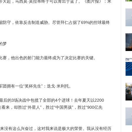
今天起，马西莫·莫拉蒂终于可以青出于蓝了。《图片报》：米
守，依靠反击制造威胁。尽管拜仁占据了69%的控球最终
的梦
赛，他出色的射门能力最终成为了决定比赛的关键。
拥有一位“奖杯先生”：迭戈·米利托。
后的3场决战中包揽了全部的4个进球！去年夏天以2200
看来，却胜过“外星人”，胜过“中国男孩”，胜过“900亿先
来没有这么兴奋过，这对我来说是极大的荣誉。我从没有经历