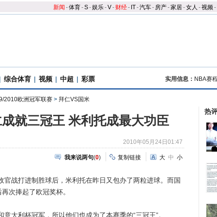
新闻
-
体育
-
S
-
娱乐
-
V
-
财经
-
IT
-
汽车
-
房产
-
家居
-
女人
-
视频
-
|
综合体育
|
视频
|
中超
|
彩票
实用信息：
NBA赛
09/2010欧洲冠军联赛
>
拜仁VS国米
热
成就三冠王 米利托成最大功臣
2010年05月24日01:47
我来说两句
(
0
)
复制链接
大
中
小
官战打进制胜球后，米利托在昨日又包办了两粒进球。而国
年后再次捧起了欧冠奖杯。
大利杯冠军，所以他们也成为了本赛季的“三冠王”。