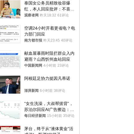
泰国女公务员精致妆容爆
红，本人回应批评：不喜欢
就别看
观察者网
昨天18:32
61评论
空调24小时开着更省电？电
力部门回应
南方都市报
昨天23:45
40评论
献血屋暴雨时阻拦群众入内
避雨？山西忻州血站回应
中国新闻网
4小时前
23评论
阿根廷足协力挺因凡蒂诺
澎湃新闻
6小时前
36评论
“女生洗澡，大叔帮搓背”，
苏泊尔回应AI广告擦边：视
频全下架，已强化内容管理
每日经济新闻
15小时前
35评论
与审核
茅台，终于从“液体黄金”活