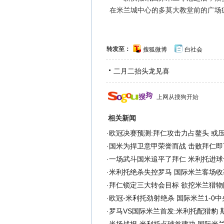
在米兰城中心的多莫大教堂前的广场
转发至：
搜狐微博
白社会
二月二抬头龙见喜
上网从搜狗开始
相关新闻
·
欧冠决赛预测:拜仁攻击力占鳌头 或
·
国米为捍卫意甲荣誉而战 击败拜仁即
·
一场武斗国米追平了拜仁 米利托进球
·
米利托绝杀失控罗马 国际米兰客场收
·
拜仁锁定三大转会目标 欲挖米兰猎物
·
欧冠-米利托劲射绝杀 国际米兰1-0
·
罗马VS国际米兰首发:米利托配猎豹 