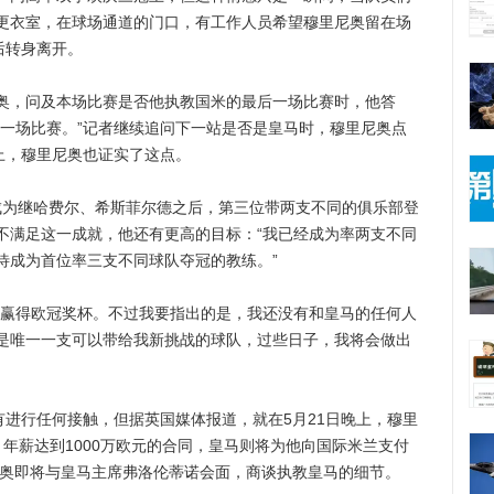
更衣室，在球场通道的门口，有工作人员希望穆里尼奥留在场
后转身离开。
，问及本场比赛是否他执教国米的最后一场比赛时，他答
后一场比赛。”记者继续追问下一站是否是皇马时，穆里尼奥点
上，穆里尼奥也证实了这点。
为继哈费尔、希斯菲尔德之后，第三位带两支不同的俱乐部登
不满足这一成就，他还有更高的目标：“我已经成为率两支不同
待成为首位率三支不同球队夺冠的教练。”
赢得欧冠奖杯。不过我要指出的是，我还没有和皇马的任何人
是唯一一支可以带给我新挑战的球队，过些日子，我将会做出
进行任何接触，但据英国媒体报道，就在5月21日晚上，穆里
年薪达到1000万欧元的合同，皇马则将为他向国际米兰支付
尼奥即将与皇马主席弗洛伦蒂诺会面，商谈执教皇马的细节。