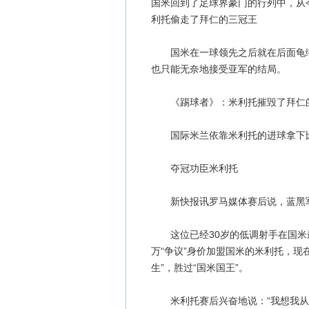
国米回到了足球界豪门的行列中，从
利托偷走了拜仁的三冠王
国米在一球领先之后就在后面龟缩防
也只能无奈地接受亚军的结局。
《踢球者》：米利托摧毁了拜仁
国际米兰依靠米利托的进球拿下比
夺冠功臣米利托
新快报讯罗马媒体赛后说，蓝黑军团
这位已经30岁的低调射手在国米最
万“争议”身价加盟国米的米利托，现在
生”，胜过“国米国王”。
米利托赛后兴奋地说：“我想我从