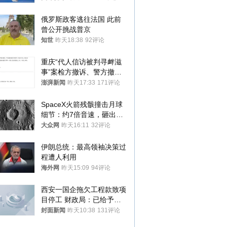
俄罗斯政客逃往法国 此前
曾公开挑战普京
知世
昨天18:38
92评论
重庆“代人信访被判寻衅滋
事”案检方撤诉、警方撤
案，两被告人获国赔
澎湃新闻
昨天17:33
171评论
SpaceX火箭残骸撞击月球
细节：约7倍音速，砸出直
径约30米撞击坑
大众网
昨天16:11
32评论
伊朗总统：最高领袖决策过
程遭人利用
海外网
昨天15:09
94评论
西安一国企拖欠工程款致项
目停工 财政局：已给予处
分，正督促整改
封面新闻
昨天10:38
131评论