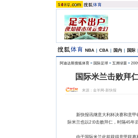
NBA
|
CBA
|
国内
|
国际
阿迪达斯搜狐体育
>
国际足球
>
五洲绿茵
>
20
国际米兰击败拜仁
来源：
金羊网-新快报
新快报讯继意大利杯决赛和意甲收
际米兰也以2∶0击败拜仁，时隔45
由于国际米兰此前获得意甲联赛和意