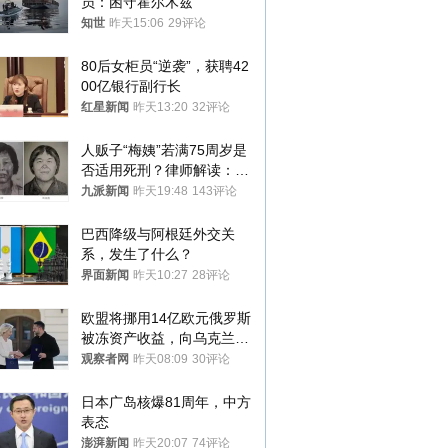
员：困守霍尔木兹
知世
昨天15:06
29评论
80后女柜员“逆袭”，获聘42
00亿银行副行长
红星新闻
昨天13:20
32评论
人贩子“梅姨”若满75周岁是
否适用死刑？律师解读：很
大概率不会被判处死刑
九派新闻
昨天19:48
143评论
巴西降级与阿根廷外交关
系，发生了什么？
界面新闻
昨天10:27
28评论
欧盟将挪用14亿欧元俄罗斯
被冻资产收益，向乌克兰提
供援助
观察者网
昨天08:09
30评论
日本广岛核爆81周年，中方
表态
澎湃新闻
昨天20:07
74评论