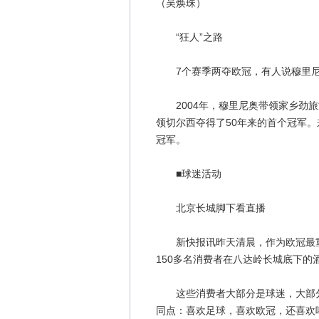
（吴焕珠）
“狂人”之路
7个赛季两夺欧冠，有人说穆里尼
2004年，穆里尼奥带领家乡劲旅
领切尔西夺得了50年来的首个冠军
冠军。
■球迷活动
北京长城脚下看直播
新快报讯昨天清晨，作为欧冠最重
150多名消费者在八达岭长城底下的
这些消费者大部分是球迷，大部分
同点：喜欢足球，喜欢欧冠，还喜欢