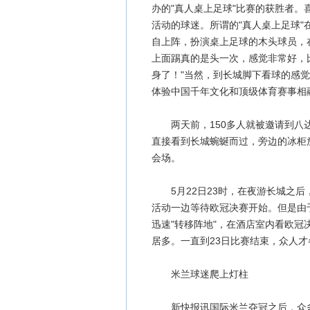
办的"真人桌上足球"比赛的获胜者。
活动的球迷。所谓的"真人桌上足球
自上阵，扮演桌上足球的木头球员，
上面踢真的是头一次，感觉非常好，
身了！"当然，到长城脚下看球的感觉
体验中国千年文化和顶级体育赛事相
两天前，150多人就被邀请到八达
直接看到长城蜿蜒而过，旁边的冰柜
会场。
5月22日23时，在夜游长城之后
活动一边等待欧冠决赛开始。但是由
迅速"转移阵地"，在酒店室内看欧
居多。一直到23日比赛结束，众人才
米兰球迷爬上灯柱
新快报讯国际米兰夺冠之后，众多