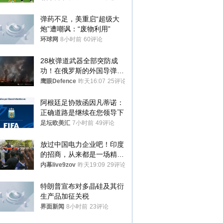
弹药不足，美重启“超级大
炮”遭嘲讽：“废物利用”
环球网
8小时前
60评论
28枚弹道武器全部突防成
功！在俄罗斯的外国导弹发
射车都是合法打击目标
鹰眼Defence
昨天16:07
25评论
阿根廷足协致函因凡蒂诺：
正确道路是继续在您领导下
足坛欧美汇
7小时前
49评论
放过中国电力企业吧！印度
的招商，从来都是一场精准
收割
内幕live9zov
昨天19:09
29评论
特朗普宣布对多晶硅及其衍
生产品加征关税
界面新闻
8小时前
23评论