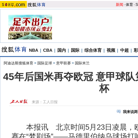
新闻
-
体育
-
S
NBA
|
CBA
|
国内
|
国际
|
综合体育
|
视频
|
中超
|
彩
阿迪达斯搜狐体育
>
国际足球
>
意甲联赛
>
国际米兰
45年后国米再夺欧冠 意甲球队
杯
来源：
工人日报
我来说两
本报讯 北京时间5月23日凌晨，
赛在“梦剧场”——马德里伯纳乌球场打