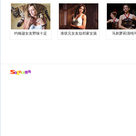
约翰逊女友野味十足
准状元女友似邻家女孩
马刺萝莉清纯