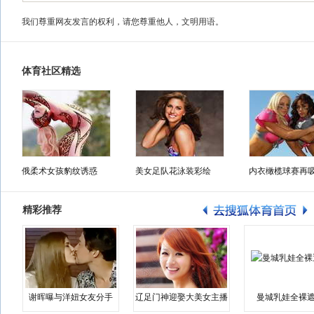
我们尊重网友发言的权利，请您尊重他人，文明用语。
体育社区精选
俄柔术女孩豹纹诱惑
美女足队花泳装彩绘
内衣橄榄球赛再
精彩推荐
谢晖曝与洋妞女友分手
辽足门神迎娶大美女主播
曼城乳娃全裸遮