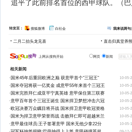
追平了此前排名首位的西甲球队。（巴
转发至：
搜狐微博
白社会
我来说两句
(
二月二抬头龙见喜
直击归真堂养
上网从搜狗开始
网页
新闻
相关新闻
·
国米45年后重回欧洲之巅 获意甲首个"三冠王"
10-05-
·
国米夺冠将获一亿奖金 成意甲55年来首个三冠王
10-05-
·
国米完胜拜仁成亚平宁真英雄 意甲保住第三联赛
10-05-
·
意甲百年首个三冠王诞生 国米捍卫梦想冲击六冠
10-05-
·
欧冠决赛万众瞩目将开战 国米捍卫意甲欧冠资格
10-05-
·
国米为捍卫意甲荣誉而战 击败拜仁即可超越米兰
10-05-
·
意甲最佳球员:王子签署意甲 国米无他少拿22分
10-05-
·
冠军杯抽签揭晓:巴萨抽得上上签 意甲碰撞英超
09-12-