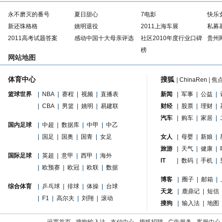
永不磨灭的番号
夏日甜心
7电影
快乐
新还珠格格
姚明退役
2011上海车展
私募
2011高考试题答案
感动中国十大母亲评选
社区2010年度行业口碑
贵州
榜
网站地图
体育中心
搜狐
|
ChinaRen
|
焦
篮球世界
|
NBA
|
赛程
|
视频
|
直播表
新闻
|
军事
|
公益
|
|
CBA
|
男篮
|
姚明
|
易建联
财经
|
股票
|
理财
|
汽车
|
购车
|
家居
|
国内足球
|
中超
|
数据库
|
中甲
|
中乙
|
国足
|
国奥
|
国青
|
女足
女人
|
母婴
|
新娘
|
旅游
|
天气
|
健康
|
国际足球
|
英超
|
意甲
|
西甲
|
海外
IT
|
数码
|
手机
|
|
欧预赛
|
欧冠
|
欧联
|
数据
博客
|
圈子
|
邮箱
|
综合体育
|
乒乓球
|
排球
|
体操
|
台球
天龙
|
鹿鼎记
|
短信
|
F1
|
高尔夫
|
刘翔
|
滚动
搜狗
|
输入法
|
地图