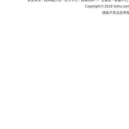
设置首页
-
搜狗输入法
-
支付中心
-
搜狐招聘
-
广告服务
-
客服中心
Copyright
©
2018 Sohu.com 
搜狐不良信息举