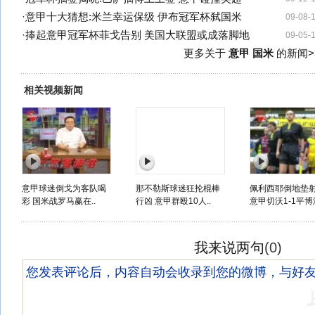
·
意甲十大猜想:米兰幸运保级 伊布冠军杯弑国米
09-08-
·
捧起意甲冠军杯菲戈告别 美国大联盟或成落脚地
09-05-
更多关于
意甲 国米
的新闻>
相关视频新闻
意甲球迷倒戈为客队喝
那不勒斯球迷狂抡棍棒
佩利西耶倒地垫
彩 国米战罗马赢在..
行凶 意甲群殴10人..
意甲切沃1-1平博洛
我来说两句
(
0
)