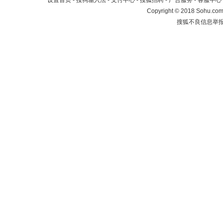
设置首页
-
搜狗输入法
-
支付中心
-
搜狐招聘
-
广告服务
-
客服中心
Copyright
©
2018 Sohu.com 
搜狐不良信息举