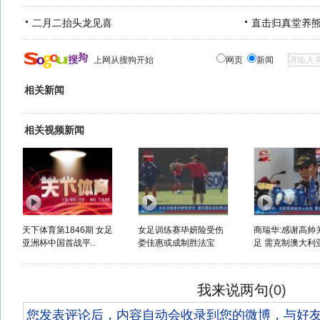
二月二抬头龙见喜
直击归真堂养
上网从搜狗开始
网页
新闻
相关新闻
相关视频新闻
天下体育第1846期 女足
女足训练赛毕妍险受伤
商瑞华:感谢高帅
亚洲杯中国首战平..
娄佳惠或成制胜法宝
足 需克制澳大利亚
我来说两句
(
0
)