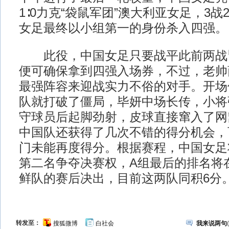
1∶0力克“袋鼠军团”澳大利亚女足，3战
女足最终以小组第一的身份杀入四强。
此役，中国女足只要战平此前两战
便可确保拿到四强入场券，不过，老帅
最强阵容来迎战实力不俗的对手。开场
队就打破了僵局，毕妍中场长传，小将
守球员后起脚劲射，皮球直接窜入了网
中国队还获得了几次不错的得分机会，
门未能再度得分。根据赛程，中国女足将
第二名争夺决赛权，A组最后的排名将
鲜队的赛后决出，目前这两队同积6分
转发至：
搜狐微博
白社会
我来说两句
(