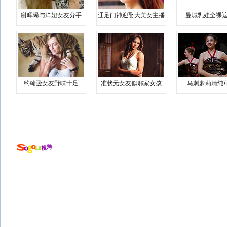
谢晖曝与洋妞女友分手
辽足门神迎娶大美女主播
曼城乳娃全裸遮
约翰逊女友野味十足
准状元女友似邻家女孩
马刺萝莉清纯