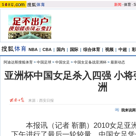
新闻
-
体育
-
S
NBA
|
CBA
|
国内
|
国际
|
综合体育
|
视频
|
中超
|
彩
阿迪达斯搜狐体育
>
中国足球
>
中国女足
>
中国女足备战亚洲杯
>
最新动态
亚洲杯中国女足杀入四强 小将
洲
来源：
西安日报
我来说两
本报讯（记者 靳鹏）2010女足亚
下午进行了最后一轮较量，中国女足凭