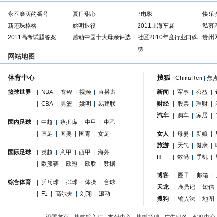
永不磨灭的番号
夏日甜心
7电影
快乐
新还珠格格
姚明退役
2011上海车展
私募
2011高考试题答案
感动中国十大母亲评选
社区2010年度行业口碑
贵州
榜
网站地图
体育中心
搜狐
|
ChinaRen
|
焦
篮球世界
|
NBA
|
赛程
|
视频
|
直播表
新闻
|
军事
|
公益
|
|
CBA
|
男篮
|
姚明
|
易建联
财经
|
股票
|
理财
|
汽车
|
购车
|
家居
|
国内足球
|
中超
|
数据库
|
中甲
|
中乙
|
国足
|
国奥
|
国青
|
女足
女人
|
母婴
|
新娘
|
旅游
|
天气
|
健康
|
国际足球
|
英超
|
意甲
|
西甲
|
海外
IT
|
数码
|
手机
|
|
欧预赛
|
欧冠
|
欧联
|
数据
博客
|
圈子
|
邮箱
|
综合体育
|
乒乓球
|
排球
|
体操
|
台球
天龙
|
鹿鼎记
|
短信
|
F1
|
高尔夫
|
刘翔
|
滚动
搜狗
|
输入法
|
地图