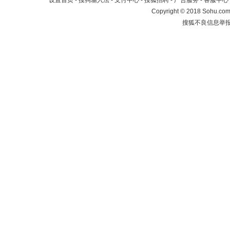
设置首页
-
搜狗输入法
-
支付中心
-
搜狐招聘
-
广告服务
-
客服中心
Copyright
©
2018 Sohu.com 
搜狐不良信息举