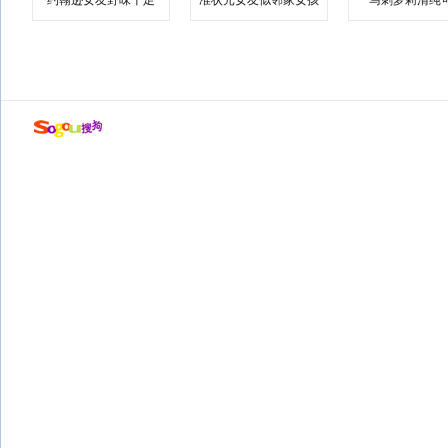
约翰逊女友野味十足
准状元女友似邻家女孩
马刺萝莉清纯