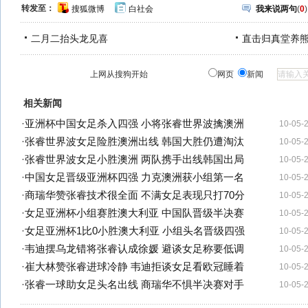
转发至：
搜狐微博
白社会
我来说两句
(
0
)
二月二抬头龙见喜
直击归真堂养
上网从搜狗开始
网页
新闻
相关新闻
·
亚洲杯中国女足杀入四强 小将张睿世界波擒澳洲
10-05-
·
张睿世界波女足险胜澳洲出线 韩国大胜仍遭淘汰
10-05-
·
张睿世界波女足小胜澳洲 两队携手出线韩国出局
10-05-
·
中国女足晋级亚洲杯四强 力克澳洲获小组第一名
10-05-
·
商瑞华赞张睿技术很全面 不满女足表现只打70分
10-05-
·
女足亚洲杯小组赛胜澳大利亚 中国队晋级半决赛
10-05-
·
女足亚洲杯1比0小胜澳大利亚 小组头名晋级四强
10-05-
·
韦迪摆乌龙错将张睿认成徐媛 避谈女足称要低调
10-05-
·
崔大林赞张睿进球冷静 韦迪拒谈女足看欧冠睡着
10-05-
·
张睿一球助女足头名出线 商瑞华不惧半决赛对手
10-05-