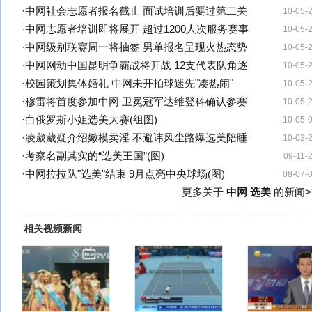
·
中网社会志愿者报名截止 面试培训后要过第二关
10-05-
·
中网志愿者培训即将展开 超过1200人次服务赛事
10-05-
·
中网级别联赛周一将抽签 男单报名呈现火热态势
10-05-
·
中网网动中国昆明争霸战将开战 12支代表队角逐
10-05-
·
校园策划集体婚礼 中网未开拍球迷先"凑热闹"
10-05-
·
穆雷将首度参加中网 卫冕冠军达维登科确认参赛
10-05-
·
白俄罗斯小姐选美大赛(组图)
10-05-
·
凌葳葳疑介绍嫩模卖淫 不避讳风尘路爆选美陪睡
10-03-
·
考察名副其实的“选美王国”(图)
09-11-
·
中网拉拉队"选美"结束 9月点亮中央球场(图)
08-07-
更多关于
中网 选美
的新闻>
相关视频新闻