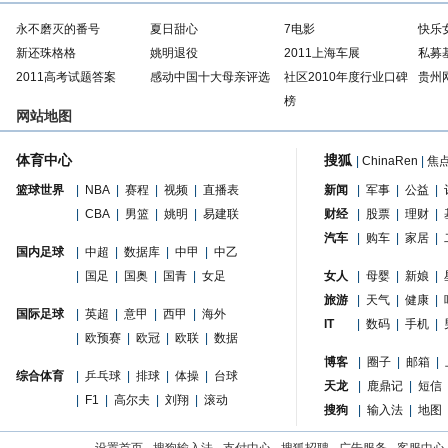
永不磨灭的番号
夏日甜心
7电影
快乐
新还珠格格
姚明退役
2011上海车展
私募
2011高考试题答案
感动中国十大母亲评选
社区2010年度行业口碑
贵州
榜
网站地图
体育中心
搜狐
|
ChinaRen
|
焦
篮球世界
|
NBA
|
赛程
|
视频
|
直播表
新闻
|
军事
|
公益
|
|
CBA
|
男篮
|
姚明
|
易建联
财经
|
股票
|
理财
|
汽车
|
购车
|
家居
|
国内足球
|
中超
|
数据库
|
中甲
|
中乙
|
国足
|
国奥
|
国青
|
女足
女人
|
母婴
|
新娘
|
旅游
|
天气
|
健康
|
国际足球
|
英超
|
意甲
|
西甲
|
海外
IT
|
数码
|
手机
|
|
欧预赛
|
欧冠
|
欧联
|
数据
博客
|
圈子
|
邮箱
|
综合体育
|
乒乓球
|
排球
|
体操
|
台球
天龙
|
鹿鼎记
|
短信
|
F1
|
高尔夫
|
刘翔
|
滚动
搜狗
|
输入法
|
地图