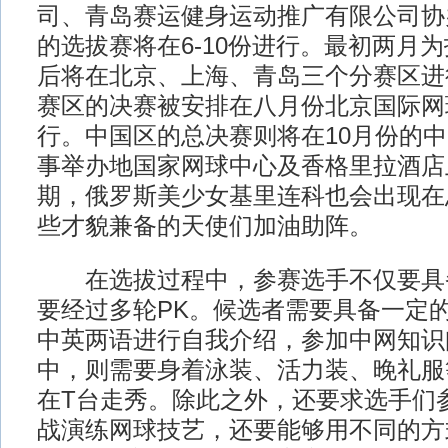
司、青岛赛运健身运动推广有限公司协
的选拔赛将在6-10份进行。最初两月
后将在北京、上海、青岛三个分赛区进
赛区的决赛被安排在八月份北京国际网
行。中国区的总决赛则将在10月份的
事举办地国家网球中心及香格里拉酒店
期，俄罗斯美少女基里连科也会出现在
些才貌兼备的天使们加油助阵。
在选拔过程中，参赛选手不仅要具
要经过多轮PK。候选者需要具备一定
中英两语进行自我介绍，参加中网知识
中，则需要身着泳装、活力装、晚礼服
在T台走秀。除此之外，还要求选手们
战演练网球技艺，还要能够用不同的方