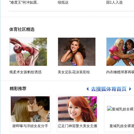
"难度王"何冲如愿..
续抵达
国1人入选
体育社区精选
俄柔术女孩豹纹诱惑
美女足队花泳装彩绘
内衣橄榄球赛再
精彩推荐
谢晖曝与洋妞女友分手
辽足门神迎娶大美女主播
曼城乳娃全裸遮