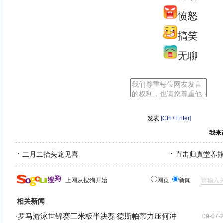
愤怒
搞笑
无聊
[Ctrl+Enter]
我来
二月二抬头龙见喜
直击归真堂养
上网从搜狗开始
网页
新闻
相关新闻
·
罗马游泳世锦赛三米板半决赛 德斯帕蒂力压何冲
09-07-