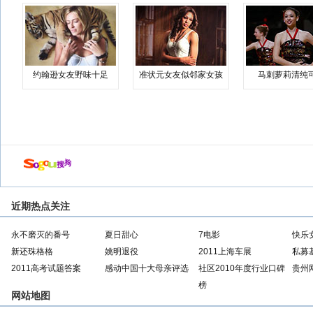
约翰逊女友野味十足
准状元女友似邻家女孩
马刺萝莉清纯
近期热点关注
永不磨灭的番号
夏日甜心
7电影
快乐
新还珠格格
姚明退役
2011上海车展
私募
2011高考试题答案
感动中国十大母亲评选
社区2010年度行业口碑
贵州
榜
网站地图