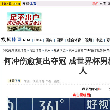
新闻
-
体育
-
S
NBA
|
CBA
|
国内
|
国际
|
综合体育
|
视频
|
中超
|
彩
阿迪达斯搜狐体育
>
综合体育
>
跳水
>
最新动态
>
跳水世界杯|2010跳水世界杯|
何冲伤愈复出夺冠 成世界杯男
人
来源：
搜狐体育
作者：山哈
我来说两句
(
0
)
[
点击看组图
]