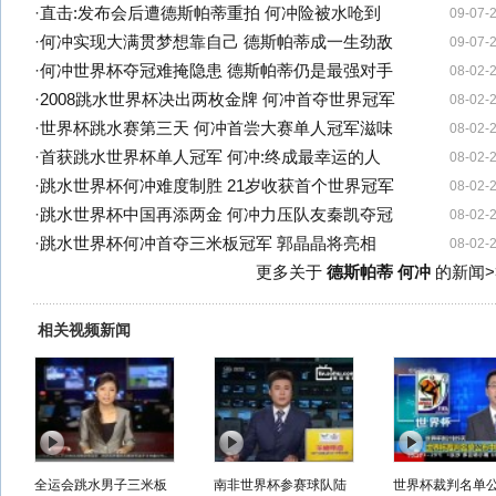
·
直击:发布会后遭德斯帕蒂重拍 何冲险被水呛到
09-07-
·
何冲实现大满贯梦想靠自己 德斯帕蒂成一生劲敌
09-07-
·
何冲世界杯夺冠难掩隐患 德斯帕蒂仍是最强对手
08-02-
·
2008跳水世界杯决出两枚金牌 何冲首夺世界冠军
08-02-
·
世界杯跳水赛第三天 何冲首尝大赛单人冠军滋味
08-02-
·
首获跳水世界杯单人冠军 何冲:终成最幸运的人
08-02-
·
跳水世界杯何冲难度制胜 21岁收获首个世界冠军
08-02-
·
跳水世界杯中国再添两金 何冲力压队友秦凯夺冠
08-02-
·
跳水世界杯何冲首夺三米板冠军 郭晶晶将亮相
08-02-
更多关于
德斯帕蒂 何冲
的新闻>
相关视频新闻
全运会跳水男子三米板
南非世界杯参赛球队陆
世界杯裁判名单公