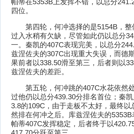
帕蒂在5353B上发挥不错，以总分241
四位。
第四轮，何冲选择的是5154B，整
过入水稍有欠缺，尽管如此仍以总分347
一。秦凯的407C表现完美，以总分244
兹涅佐夫的307C出现重大失误，而德
果前者以338.50滑至第三，后者则以33
兹涅佐夫的差距。
第五轮，何冲跳的407C水花依然
过他仍以总分439.30分排名首位；秦
3.8的109C，由于走板不太好，最终以总
然排在何冲之后。库兹涅佐夫的5353
帕蒂407C发挥稳定，后者终于以420.
417.70分跃至第三。