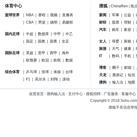
体育中心
搜狐
|
ChinaRen
|
焦
篮球世界
|
NBA
|
赛程
|
视频
|
直播表
新闻
|
军事
|
公益
|
|
CBA
|
男篮
|
姚明
|
易建联
财经
|
股票
|
理财
|
汽车
|
购车
|
家居
|
国内足球
|
中超
|
数据库
|
中甲
|
中乙
|
国足
|
国奥
|
国青
|
女足
女人
|
母婴
|
新娘
|
旅游
|
天气
|
健康
|
国际足球
|
英超
|
意甲
|
西甲
|
海外
IT
|
数码
|
手机
|
|
欧预赛
|
欧冠
|
欧联
|
数据
博客
|
圈子
|
邮箱
|
综合体育
|
乒乓球
|
排球
|
体操
|
台球
天龙
|
鹿鼎记
|
短信
|
F1
|
高尔夫
|
刘翔
|
滚动
搜狗
|
输入法
|
地图
设置首页
-
搜狗输入法
-
支付中心
-
搜狐招聘
-
广告服务
-
客服中心
Copyright
©
2018 Sohu.com 
搜狐不良信息举