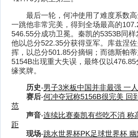
最后一轮，何冲使用了难度系数高达3.
一跳他非常完美，得到全场最高的107.
546.55分成功卫冕。秦凯的5353B
他以总分522.35分获得亚军。库兹涅佐
挥，以总分501.85分摘铜；而德斯帕
5154B出现重大失误，最终仅以476.
缘奖牌。
历史
-
男子3米板中国并非最强 一
赛后
-
何冲夺冠称5156B很完美 
范
声音
-
连续比赛秦凯有些吃不消 称
距
现场
-
跳水世界杯PK足球世界杯 