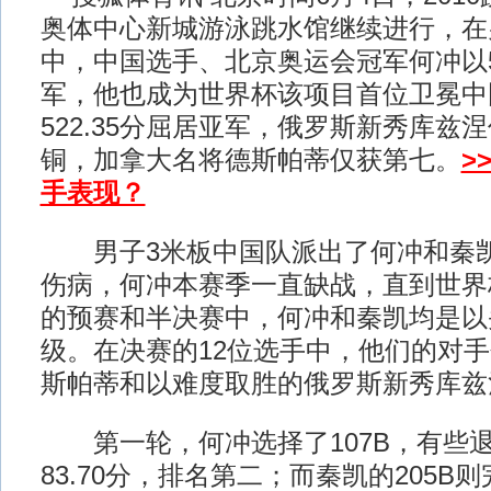
奥体中心新城游泳跳水馆继续进行，在
中，中国选手、北京奥运会冠军何冲以54
军，他也成为世界杯该项目首位卫冕中
522.35分屈居亚军，俄罗斯新秀库兹涅佐
铜，加拿大名将德斯帕蒂仅获第七。
>
手表现？
男子3米板中国队派出了何冲和秦凯
伤病，何冲本赛季一直缺战，直到世界
的预赛和半决赛中，何冲和秦凯均是以
级。在决赛的12位选手中，他们的对
斯帕蒂和以难度取胜的俄罗斯新秀库兹
第一轮，何冲选择了107B，有些
83.70分，排名第二；而秦凯的205B