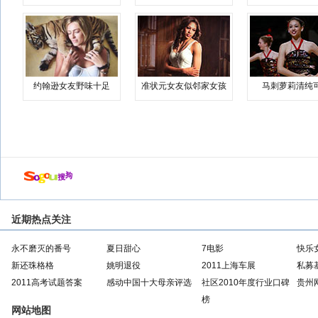
约翰逊女友野味十足
准状元女友似邻家女孩
马刺萝莉清纯
近期热点关注
永不磨灭的番号
夏日甜心
7电影
快乐
新还珠格格
姚明退役
2011上海车展
私募
2011高考试题答案
感动中国十大母亲评选
社区2010年度行业口碑
贵州
榜
网站地图