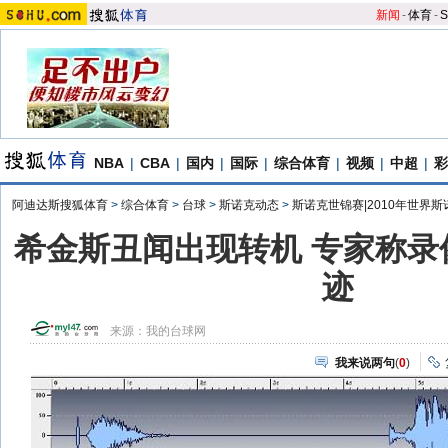
新闻
-
体育
-
S
NBA
|
CBA
|
国内
|
国际
|
综合体育
|
视频
|
中超
|
彩
阿迪达斯搜狐体育
>
综合体育
>
台球
>
斯诺克动态
>
斯诺克世锦赛|2010年世界
希金斯丑闻出现转机 专家称录
迹
来源：
我的台球网
我来说两句
(
0
)