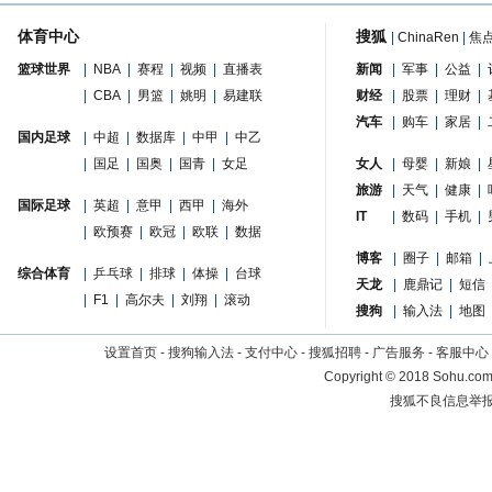
体育中心
搜狐
|
ChinaRen
|
焦
篮球世界
|
NBA
|
赛程
|
视频
|
直播表
新闻
|
军事
|
公益
|
|
CBA
|
男篮
|
姚明
|
易建联
财经
|
股票
|
理财
|
汽车
|
购车
|
家居
|
国内足球
|
中超
|
数据库
|
中甲
|
中乙
|
国足
|
国奥
|
国青
|
女足
女人
|
母婴
|
新娘
|
旅游
|
天气
|
健康
|
国际足球
|
英超
|
意甲
|
西甲
|
海外
IT
|
数码
|
手机
|
|
欧预赛
|
欧冠
|
欧联
|
数据
博客
|
圈子
|
邮箱
|
综合体育
|
乒乓球
|
排球
|
体操
|
台球
天龙
|
鹿鼎记
|
短信
|
F1
|
高尔夫
|
刘翔
|
滚动
搜狗
|
输入法
|
地图
设置首页
-
搜狗输入法
-
支付中心
-
搜狐招聘
-
广告服务
-
客服中心
Copyright
©
2018 Sohu.com 
搜狐不良信息举