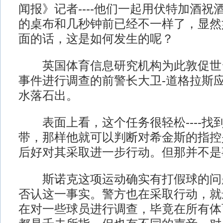
闻报》记者----他们一起用伏特加酒
的桌布和几秒钟前已经不一样了，显然
面的话，这是如何发生的呢？
英国体育信息研究机构为此敦促世
事件进行调查的前警长大卫-道格拉斯
水落石出。
表面上看，这个任务很轻松----找
带，那样他就可以判断对希金斯的指控
后好对其采取进一步行动。但那并不是
斯诺克这项运动确实有打假球的问
否认这一事实。警方也在采取行动，就
在对一些球员进行调查，毕竟在所有体