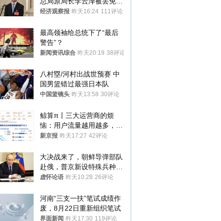
总局原局长李云泽被罢免全
国人大代表
经济观察报
昨天16:24
111评论
最高领袖给总统下了“最后
警告”？
新闻资讯综合
昨天20:19
38评论
八村塁/河村出战世预赛 中
国男篮错过最强日本队
中国篮镜头
昨天13:58
30评论
鲸算π丨三大运营商的烦
恼：用户流量越用越多，收
入却越来越少
新京报
昨天17:27
42评论
大决战来了，朝鲜导弹部队
赴俄，普京新设特殊兵种，
76岁老将扛旗
虚怀论语
昨天10:28
26评论
河南“三支一扶”笔试成绩作
废，8月22日重新组织笔试
界面新闻
昨天17:30
119评论