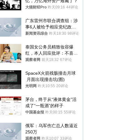
亿，万亿海外资产难藏了？
大猫财经Pro
昨天09:16
44评论
广东雷州市联合调查组：涉
事6人被给予相应党纪政务
处分和组织处理
新闻资讯综合
昨天18:30
98评论
泰国女公务员精致妆容爆
红，本人回应批评：不喜欢
就别看
观察者网
前天18:32
67评论
SpaceX火箭残骸撞击月球
 月面出现撞击坑(图)
光明网
昨天10:55
20评论
茅台，终于从“液体黄金”活
成了“一瓶酒”的样子
中国基金报
昨天00:15
55评论
俄军：乌军伤亡总人数逼近
250万
观察者网
昨天10:07
33评论