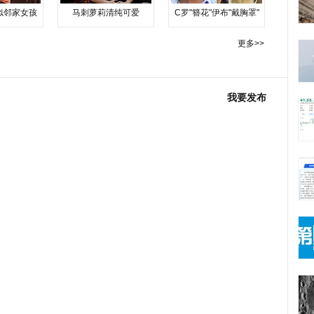
似邻家女孩
马刺萝莉清纯可爱
C罗"簪花"伊布"戴胸罩"
更多>>
我要发布