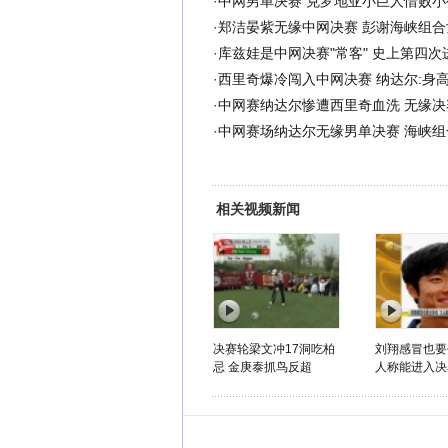
·
中网男单决赛 克罗地亚小巨人惜败小
·
郑洁晏紫无缘中网决赛 彭谢海峡组合
·
库兹娃是中网决赛"常客" 史上第四次
·
西里奇爆冷闯入中网决赛 纳达尔:身
·
中网赛纳达尔惨遭西里奇血洗 无缘决
·
中网赛场纳达尔无缘男单决赛 海峡组
相关视频新闻
决赛轮梁文冲17洞吃柏
刘翔感冒也要
忌 金庚泰抓鸟反超
人称能进入决赛