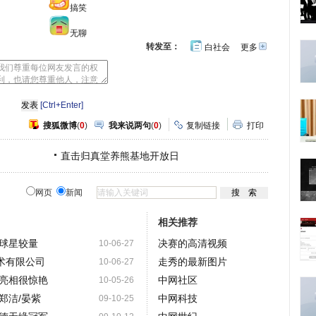
搞笑
无聊
转发至：
白社会
更多
开
心
人
网
人
豆
网
瓣
爱
分
[Ctrl+Enter]
享
搜狐微博
(
0
)
我来说两句
(
0
)
复制链接
打印
直击归真堂养熊基地开放日
网页
新闻
相关推荐
球星较量
决赛的高清视频
10-06-27
术有限公司
走秀的最新图片
10-06-27
亮相很惊艳
中网社区
10-05-26
郑洁/晏紫
中网科技
09-10-25