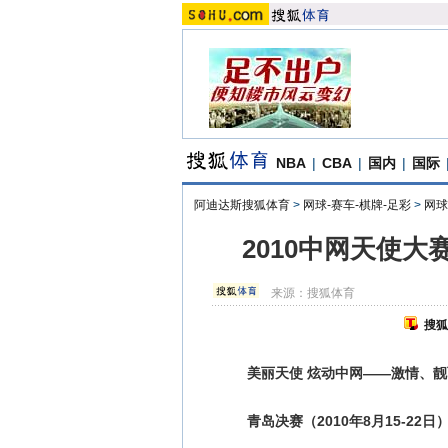
NBA
|
CBA
|
国内
|
国际
阿迪达斯搜狐体育
>
网球-赛车-棋牌-足彩
>
网球
2010中网天使
来源：
搜狐体育
搜狐
美丽天使 炫动中网——激情、靓
青岛决赛（2010年8月15-22日