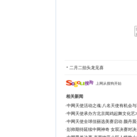
二月二抬头龙见喜
上网从搜狗开始
相关新闻
·
中网天使活动之魂:八名天使有机会与
·
中网天使承办方北京闻鸡起舞文化艺
·
中网天使全球佳丽选美赛启动 颜丹晨
·
彭帅期待延续中网神奇 女双决赛对决