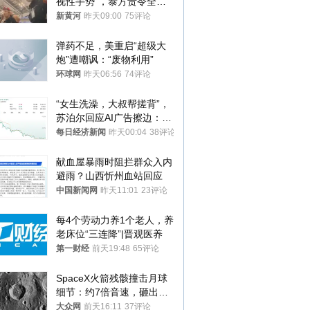
视性手势”，泰方责令全面
调查，对责任人采取最严厉
新黄河
昨天09:00
75评论
处分
弹药不足，美重启“超级大
炮”遭嘲讽：“废物利用”
环球网
昨天06:56
74评论
“女生洗澡，大叔帮搓背”，
苏泊尔回应AI广告擦边：视
频全下架，已强化内容管理
每日经济新闻
昨天00:04
38评论
与审核
献血屋暴雨时阻拦群众入内
避雨？山西忻州血站回应
中国新闻网
昨天11:01
23评论
每4个劳动力养1个老人，养
老床位“三连降”|晋观医养
第一财经
前天19:48
65评论
SpaceX火箭残骸撞击月球
细节：约7倍音速，砸出直
径约30米撞击坑
大众网
前天16:11
37评论