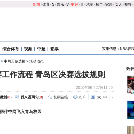
新闻
-
体育
-
S
-
娱乐
-
V
-
财经
-
IT
-
汽车
-
房产
-
家居
-
女人
-
视频
-
|
综合体育
|
视频
|
中超
|
彩票
实用信息：
NBA赛
>
中网天使选拔
>
活动动态
热
大赛工作流程 青岛区决赛选拔规则
2010年06月27日11:59
大
中
微博
(
0
)
我来说两句
(
0
)
复制链接
打印
小
丽伴中网飞入青岛校园
）