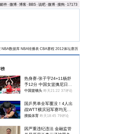
邮件
-
微博
-
博客
-
BBS
-
说吧
-
微博
-
搜狗
-
17173
程
NBA数据库
NBA转播表
CBA赛程
2012体坛赛历
评榜
热身赛-张子宇24+11杨舒
予12分 中国女篮擒尼日利
亚
中国篮镜头
昨天21:22
37评论
国乒男单全军覆没！4人出
战WTT横滨冠军赛均无缘
八强
搜狐体育
昨天18:45
79评论
因严重违纪违法 金融监管