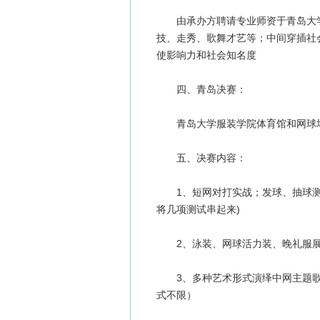
由承办方聘请专业师资于青岛大学服
技、走秀、歌舞才艺等；中间穿插社
使影响力和社会知名度
四、青岛决赛：
青岛大学服装学院体育馆和网球场
五、决赛内容：
1、短网对打实战；发球、抽球测速
将几项测试串起来)
2、泳装、网球活力装、晚礼服
3、多种艺术形式演绎中网主题歌
式不限）