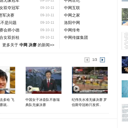
德无缘冠军
中网世纪
09-10-12
女双夺冠军
中网互联
09-10-11
进军决赛
中网之家
09-10-11
高不是问题
洛阳中网
09-10-11
赛会师小德
中网传奇
09-10-11
合女双折桂
中网传媒集团
09-10-11
更多关于
中网 决赛
的新闻>>
1/3
去多哈 飞
中国女子冰壶队不敌瑞
纪伟失水准无缘决赛 罗
就..
典队无缘决赛
伯斯夺冠称只发挥..