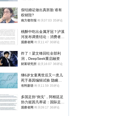
假结婚证做出真胚胎 谁有
权销毁?
南方都市报
昨天07:03
35评论
桃酥中吃出金属牙冠？泸溪
河发布调查结论：消费者已
澄清，所发视频情况不属实
观察者网
昨天11:47
30评论
炸了！梁文锋回吐全部利
润，DeepSeek重启融资
财富研究所
前天16:07
36评论
继6岁女童离世后又一患儿
死于基因编辑试验 隐瞒一
年才对外披露
有料新语
昨天11:59
35评论
多国足协“倒戈”，阿根廷足
协力挺因凡蒂诺：国际足联
今后应继续在其领导下前行
观察者网
昨天09:17
36评论