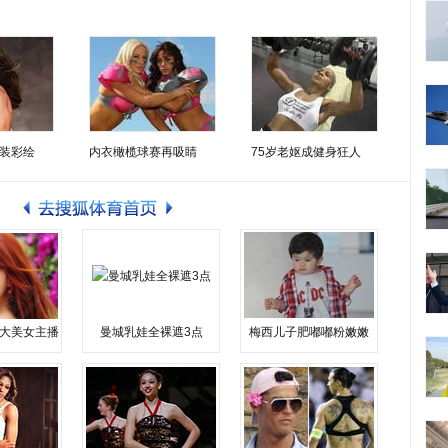
装彩绘
内衣橄榄球赛再吸睛
75岁老妪成健身狂人
大美女主播
曼城乳娃全裸遮3点
梅西儿子肥嘟嘟粉嫩嫩