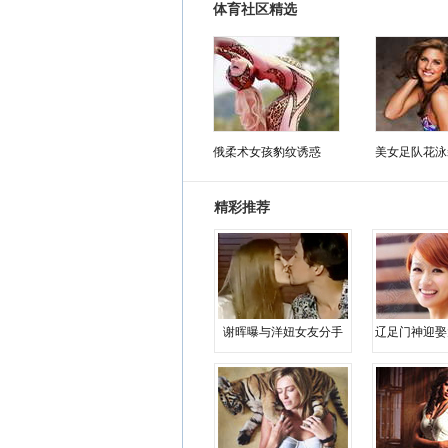
体育社区精选
俄柔术女孩豹纹诱惑
美女足队花泳
精彩推荐
谢晖曝与洋妞女友分手
辽足门神迎娶