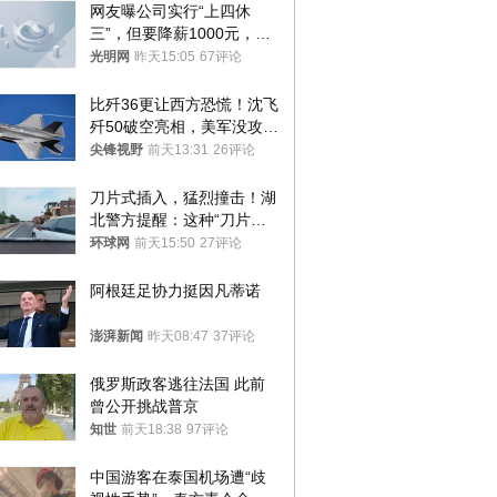
网友曝公司实行“上四休
三”，但要降薪1000元，不
接受只能辞职
光明网
昨天15:05
67评论
比歼36更让西方恐慌！沈飞
歼50破空亮相，美军没攻克
的技术被拿下
尖锋视野
前天13:31
26评论
刀片式插入，猛烈撞击！湖
北警方提醒：这种“刀片超
车”，太危险了
环球网
前天15:50
27评论
阿根廷足协力挺因凡蒂诺
澎湃新闻
昨天08:47
37评论
俄罗斯政客逃往法国 此前
曾公开挑战普京
知世
前天18:38
97评论
中国游客在泰国机场遭“歧