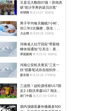
又是北大数院07级！苏炜杰
获“统计学界的诺贝尔奖”
环球网
昨天14:57
30评论
男子平均每天睡眠7小时，
却三年2次脑梗，医生：这
样睡觉更伤身
大众网
昨天09:36
23评论
河南省人社厅回应“带薪错
峰休假通知”引关注：表述
不够准确，待修改后印发
界面新闻
昨天15:41
38评论
河南公安机关查实“三支一
扶”招募笔试存在组织作弊
犯罪行为
新京报
昨天16:28
279评论
三连胜！赵松源传射U17国
足2-1勒沃库森U17 淘汰赛
将战河床
射门中国
前天21:50
53评论
国内顶级富豪补缴最多500