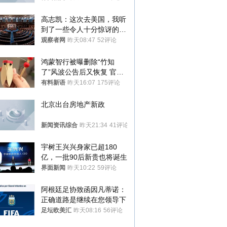
高志凯：这次去美国，我听
到了一些令人十分惊讶的消
息
观察者网
昨天08:47
52评论
鸿蒙智行被曝删除“竹知
了”风波公告后又恢复 官媒
曾力挺：劝华为要大度的，
有料新语
昨天16:07
175评论
你们适不适合？
北京出台房地产新政
新闻资讯综合
昨天21:34
41评论
宇树王兴兴身家已超180
亿，一批90后新贵也将诞生
界面新闻
昨天10:22
59评论
阿根廷足协致函因凡蒂诺：
正确道路是继续在您领导下
足坛欧美汇
昨天08:16
56评论