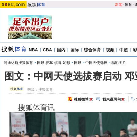
新闻
-
体育
-
S
NBA
|
CBA
|
国内
|
国际
|
综合体育
|
视频
|
中超
|
彩
阿迪达斯搜狐体育
>
网球-赛车-棋牌-足彩
>
网球
>
中网天使选拔
>
精彩图片
图文：中网天使选拔赛启动 邓
来源：
搜狐体育
搜狐微博
(
0
)
我来说两句
(
0
)
搜狐体育讯