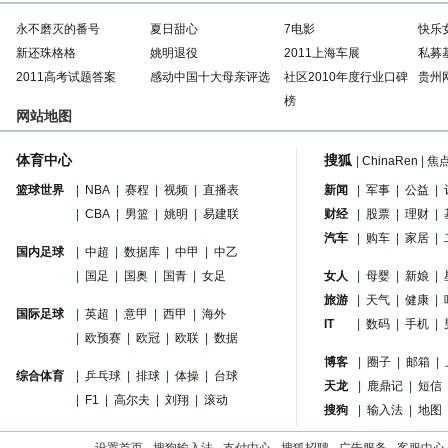
永不磨灭的番号
夏日甜心
7电影
快乐
新还珠格格
姚明退役
2011上海车展
私募
2011高考试题答案
感动中国十大母亲评选
社区2010年度行业口碑
贵州
榜
网站地图
体育中心
搜狐
|
ChinaRen
|
焦
篮球世界
|
NBA
|
赛程
|
视频
|
直播表
新闻
|
军事
|
公益
|
|
CBA
|
男篮
|
姚明
|
易建联
财经
|
股票
|
理财
|
汽车
|
购车
|
家居
|
国内足球
|
中超
|
数据库
|
中甲
|
中乙
|
国足
|
国奥
|
国青
|
女足
女人
|
母婴
|
新娘
|
旅游
|
天气
|
健康
|
国际足球
|
英超
|
意甲
|
西甲
|
海外
IT
|
数码
|
手机
|
|
欧预赛
|
欧冠
|
欧联
|
数据
博客
|
圈子
|
邮箱
|
综合体育
|
乒乓球
|
排球
|
体操
|
台球
天龙
|
鹿鼎记
|
短信
|
F1
|
高尔夫
|
刘翔
|
滚动
搜狗
|
输入法
|
地图