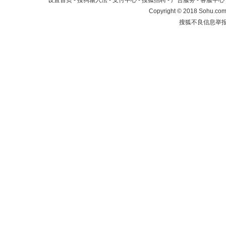
设置首页
-
搜狗输入法
-
支付中心
-
搜狐招聘
-
广告服务
-
客服中心
Copyright
©
2018 Sohu.com 
搜狐不良信息举