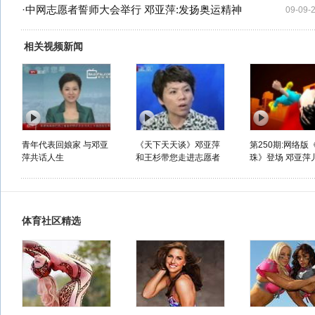
·
中网志愿者誓师大会举行 邓亚萍:发扬奥运精神
09-09-
相关视频新闻
青年代表回娘家 与邓亚
《天下天天谈》邓亚萍
第250期:网络版
萍共话人生
和王杉带您走进志愿者
珠》登场 邓亚萍儿
体育社区精选