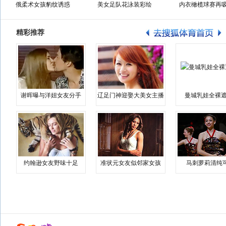
俄柔术女孩豹纹诱惑
美女足队花泳装彩绘
内衣橄榄球赛再
精彩推荐
谢晖曝与洋妞女友分手
辽足门神迎娶大美女主播
曼城乳娃全裸遮
约翰逊女友野味十足
准状元女友似邻家女孩
马刺萝莉清纯