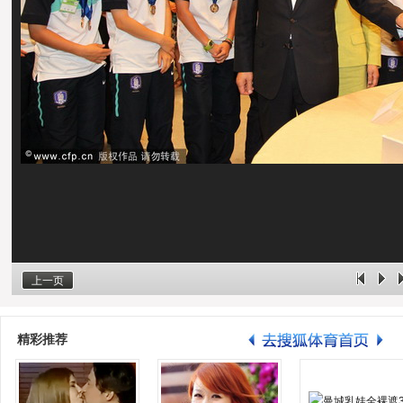
上一页
精彩推荐