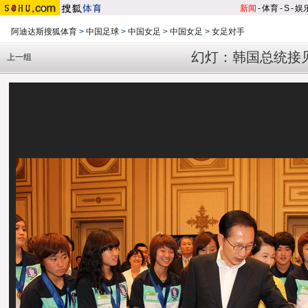
新闻
-
体育
-
S
-
娱
阿迪达斯搜狐体育
>
中国足球
>
中国女足
>
中国女足
>
女足对手
幻灯：韩国总统接
上一组