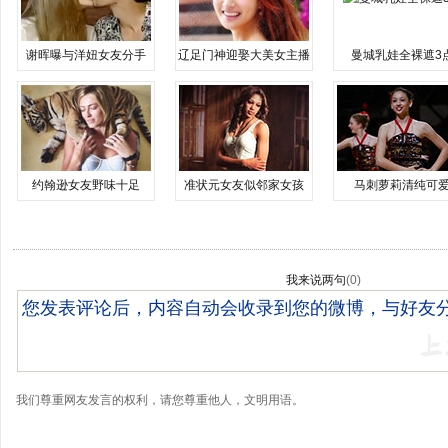
谢晖曝与洋妞女友分手
辽足门神迎娶大美女主播
曼城乳娃全裸遮3
约翰逊女友野味十足
准状元女友似邻家女孩
马刺萝莉清纯可
我来说两句
(
0
)
我们尊重网友发言的权利，请您尊重他人，文明用语。