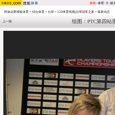
新闻
-
体育
-
S
-
娱
阿迪达斯搜狐体育
>
综合体育
>
台球
>
110体育电视|台球冠军之家
>
最新动态
组图：PTC第四站
上一组