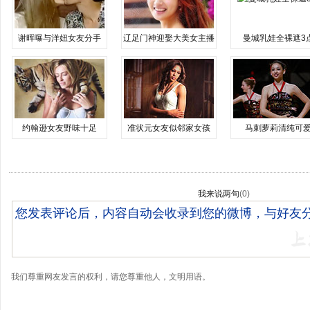
谢晖曝与洋妞女友分手
辽足门神迎娶大美女主播
曼城乳娃全裸遮3
约翰逊女友野味十足
准状元女友似邻家女孩
马刺萝莉清纯可
我来说两句
(
0
)
我们尊重网友发言的权利，请您尊重他人，文明用语。