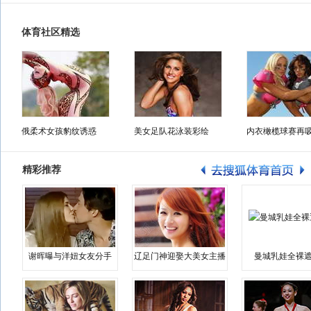
体育社区精选
俄柔术女孩豹纹诱惑
美女足队花泳装彩绘
内衣橄榄球赛再
精彩推荐
谢晖曝与洋妞女友分手
辽足门神迎娶大美女主播
曼城乳娃全裸遮