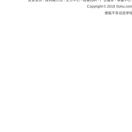
设置首页
-
搜狗输入法
-
支付中心
-
搜狐招聘
-
广告服务
-
客服中心
Copyright
©
2018 Sohu.com 
搜狐不良信息举