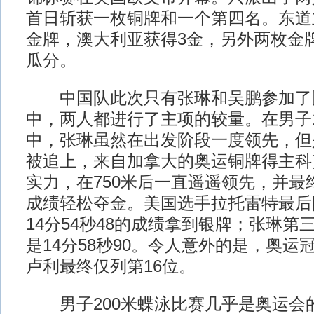
首日斩获一枚铜牌和一个第四名。东道
金牌，澳大利亚获得3金，另外两枚金
瓜分。
中国队此次只有张琳和吴鹏参加了
中，两人都进行了主项的较量。在男子1
中，张琳虽然在出发阶段一度领先，但是
被追上，来自加拿大的奥运铜牌得主科
实力，在750米后一直遥遥领先，并最终
成绩轻松夺金。美国选手拉托雷特最后
14分54秒48的成绩拿到银牌；张琳第
是14分58秒90。令人意外的是，奥运
卢利最终仅列第16位。
男子200米蝶泳比赛几乎是奥运会