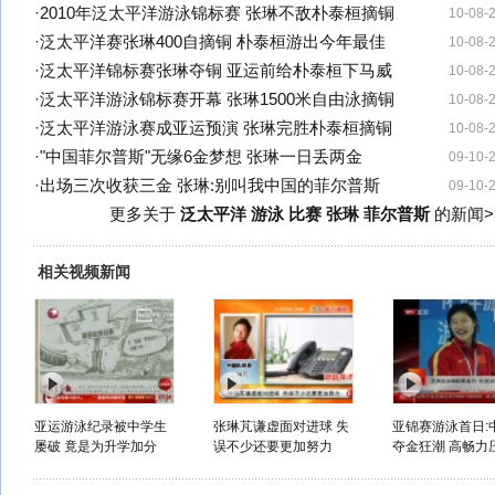
·
2010年泛太平洋游泳锦标赛 张琳不敌朴泰桓摘铜
10-08-
·
泛太平洋赛张琳400自摘铜 朴泰桓游出今年最佳
10-08-
·
泛太平洋锦标赛张琳夺铜 亚运前给朴泰桓下马威
10-08-
·
泛太平洋游泳锦标赛开幕 张琳1500米自由泳摘铜
10-08-
·
泛太平洋游泳赛成亚运预演 张琳完胜朴泰桓摘铜
10-08-
·
"中国菲尔普斯"无缘6金梦想 张琳一日丢两金
09-10-
·
出场三次收获三金 张琳:别叫我中国的菲尔普斯
09-10-
更多关于
泛太平洋 游泳 比赛 张琳 菲尔普斯
的新闻>
相关视频新闻
亚运游泳纪录被中学生
张琳芃谦虚面对进球 失
亚锦赛游泳首日:
屡破 竟是为升学加分
误不少还要更加努力
夺金狂潮 高畅力压