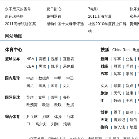
永不磨灭的番号
夏日甜心
7电影
快乐
新还珠格格
姚明退役
2011上海车展
私募
2011高考试题答案
感动中国十大母亲评选
社区2010年度行业口碑
贵州
榜
网站地图
体育中心
搜狐
|
ChinaRen
|
焦
篮球世界
|
NBA
|
赛程
|
视频
|
直播表
新闻
|
军事
|
公益
|
|
CBA
|
男篮
|
姚明
|
易建联
财经
|
股票
|
理财
|
汽车
|
购车
|
家居
|
国内足球
|
中超
|
数据库
|
中甲
|
中乙
|
国足
|
国奥
|
国青
|
女足
女人
|
母婴
|
新娘
|
旅游
|
天气
|
健康
|
国际足球
|
英超
|
意甲
|
西甲
|
海外
IT
|
数码
|
手机
|
|
欧预赛
|
欧冠
|
欧联
|
数据
博客
|
圈子
|
邮箱
|
综合体育
|
乒乓球
|
排球
|
体操
|
台球
天龙
|
鹿鼎记
|
短信
|
F1
|
高尔夫
|
刘翔
|
滚动
搜狗
|
输入法
|
地图