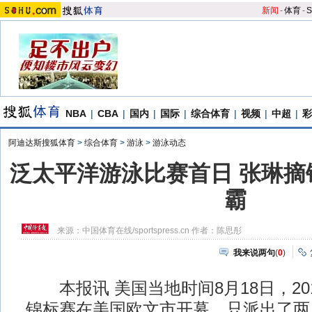
新闻
-
体育
-
S
NBA
|
CBA
|
国内
|
国际
|
综合体育
|
视频
|
中超
|
彩
阿迪达斯搜狐体育
>
综合体育
>
游泳
>
游泳动态
泛太平洋游泳比赛首日 张琳摘
霸
来源：
中国体育在线/sportspress.cn
作者：陈思彤
我来说两句
(
0
)
本报讯 美国当地时间8月18日，20
锦标赛在美国欧文市开幕。只派出了两