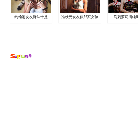
约翰逊女友野味十足
准状元女友似邻家女孩
马刺萝莉清纯