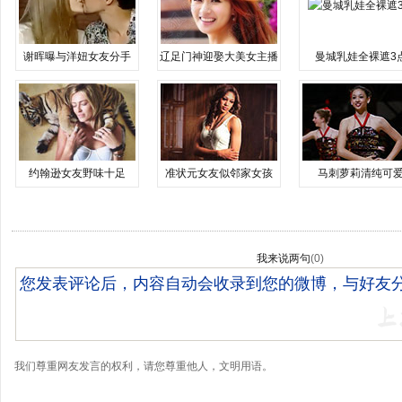
谢晖曝与洋妞女友分手
辽足门神迎娶大美女主播
曼城乳娃全裸遮3
约翰逊女友野味十足
准状元女友似邻家女孩
马刺萝莉清纯可
我来说两句
(
0
)
我们尊重网友发言的权利，请您尊重他人，文明用语。