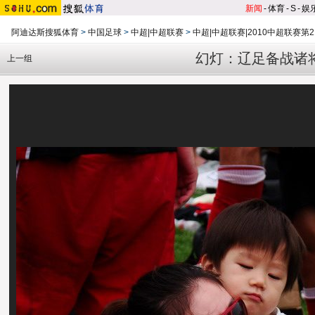
新闻
-
体育
-
S
-
娱
阿迪达斯搜狐体育
>
中国足球
>
中超|中超联赛
>
中超|中超联赛|2010中超联赛第2
幻灯：辽足备战诸
上一组