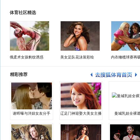
体育社区精选
俄柔术女孩豹纹诱惑
美女足队花泳装彩绘
内衣橄榄球赛再
精彩推荐
谢晖曝与洋妞女友分手
辽足门神迎娶大美女主播
曼城乳娃全裸遮