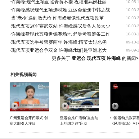
·
许海峰:现代五项面临青黄不接 祝福准妈妈杜丽
10-05-
·
许海峰感叹现代五项选材难 亚运会聚焦中韩之战
10-03-
·
当"老枪"遇到激光枪 许海峰畅谈现代五项改革
10-03-
·
现代五项冠军赛武汉站 许海峰感叹后备人员太少
10-03-
·
许海峰赞现代五项世锦赛场地 舒曼考察筹备工作
10-03-
·
现代五项选手被禁赛两年 许海峰:情节太过恶劣
09-10-
·
现代五项亚运会争双金 许海峰:我们是亚洲老大
09-09-
更多关于
亚运会 现代五项 许海峰
的新闻>
相关视频新闻
广州亚运会开闭幕式 创
亚运会推广活动"重走陆
中国运动员教育
意大胆引人注目
上丝绸之路"启动
《风雨操场》MT