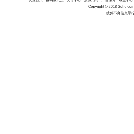
设置首页
-
搜狗输入法
-
支付中心
-
搜狐招聘
-
广告服务
-
客服中心
Copyright
©
2018 Sohu.com 
搜狐不良信息举