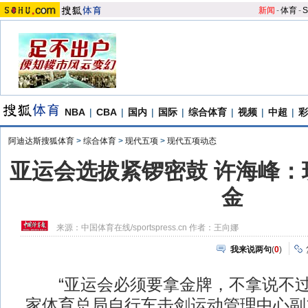
新闻
-
体育
-
S
NBA
|
CBA
|
国内
|
国际
|
综合体育
|
视频
|
中超
|
彩
阿迪达斯搜狐体育
>
综合体育
>
现代五项
>
现代五项动态
亚运会选拔紧锣密鼓 许海峰：
金
来源：
中国体育在线/sportspress.cn
作者：王向娜
我来说两句
(
0
)
“亚运会必须要拿金牌，不拿说不过去
家体育总局自行车击剑运动管理中心副