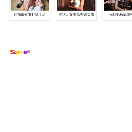
约翰逊女友野味十足
准状元女友似邻家女孩
马刺萝莉清纯