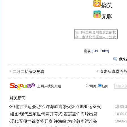
搞笑
无聊
[Ctrl+Enter]
我来
二月二抬头龙见喜
直击归真堂养
上网从搜狗开始
网页
新闻
相关新闻
·
90北京亚运会记忆 许海峰高擎火炬点燃亚运圣火
10-08-
·
组图:现代五项世锦赛开幕式 霍震霆许海峰出席
10-09-
·
现代五项世锦赛将开赛 许海峰:为伦敦奥运准备
10-08-