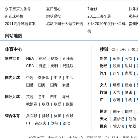
永不磨灭的番号
夏日甜心
7电影
快乐
新还珠格格
姚明退役
2011上海车展
私募
2011高考试题答案
感动中国十大母亲评选
社区2010年度行业口碑
贵州
榜
网站地图
体育中心
搜狐
|
ChinaRen
|
焦
篮球世界
|
NBA
|
赛程
|
视频
|
直播表
新闻
|
军事
|
公益
|
|
CBA
|
男篮
|
姚明
|
易建联
财经
|
股票
|
理财
|
汽车
|
购车
|
家居
|
国内足球
|
中超
|
数据库
|
中甲
|
中乙
|
国足
|
国奥
|
国青
|
女足
女人
|
母婴
|
新娘
|
旅游
|
天气
|
健康
|
国际足球
|
英超
|
意甲
|
西甲
|
海外
IT
|
数码
|
手机
|
|
欧预赛
|
欧冠
|
欧联
|
数据
博客
|
圈子
|
邮箱
|
综合体育
|
乒乓球
|
排球
|
体操
|
台球
天龙
|
鹿鼎记
|
短信
|
F1
|
高尔夫
|
刘翔
|
滚动
搜狗
|
输入法
|
地图