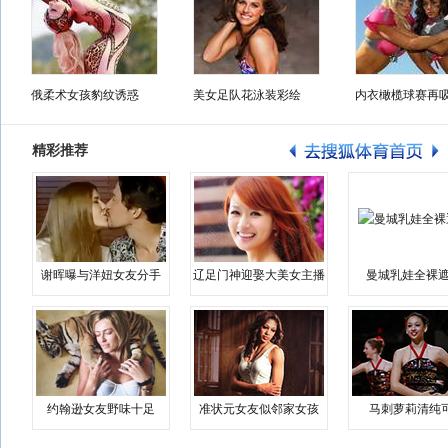
俄柔术女孩豹纹诱惑
美女足队花泳装彩绘
内衣橄榄球赛再
精彩推荐
谢晖曝与洋妞女友分手
辽足门神迎娶大美女主播
曼城乳娃全裸遮
约翰逊女友野味十足
准状元女友似邻家女孩
马刺萝莉清纯