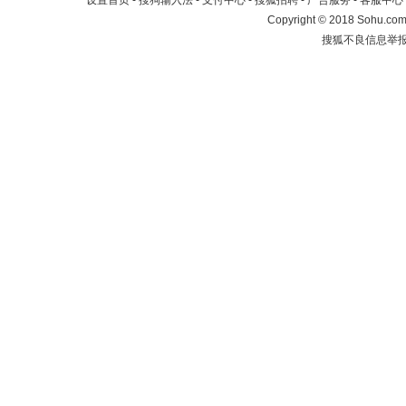
设置首页
-
搜狗输入法
-
支付中心
-
搜狐招聘
-
广告服务
-
客服中心
Copyright
©
2018 Sohu.com 
搜狐不良信息举