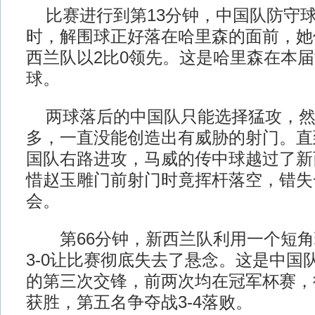
比赛进行到第13分钟，中国队防守
时，解围球正好落在哈里森的面前，她
西兰队以2比0领先。这是哈里森在本
球。
两球落后的中国队只能选择猛攻，然
多，一直没能创造出有威胁的射门。直
国队右路进攻，马威的传中球越过了新
惜赵玉雕门前射门时竟挥杆落空，错失
会。
第66分钟，新西兰队利用一个短角
3-0让比赛彻底失去了悬念。这是中国
的第三次交锋，前两次均在冠军杯赛，循
获胜，第五名争夺战3-4落败。