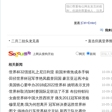
[Ctrl+Enter]
我来
二月二抬头龙见喜
直击归真堂养
上网从搜狗开始
网页
新闻
相关新闻
·
世界杯32强巡礼之尼日利亚 前国米锋煞成杀手锏
10-09-
·
田径世界杯冠军李艳凤载誉回国 豪言亚运再冲金
10-09-
·
美国铁心要申办2018或2022世界杯 姚明表示支持
10-09-
·
世界杯取消加时赛国际足联说了不算 布拉特郁闷
10-09-
·
女曲世界杯中国大胜西班牙 痛失2011冠军杯资格
10-09-
·
穆里尼奥:我为何想离开 冠军杯决赛远胜世界杯
10-05-
·
图文:场地自行车世界杯北京站 新西兰队比赛中
10-01-