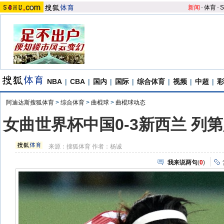
新闻
-
体育
-
S
NBA
|
CBA
|
国内
|
国际
|
综合体育
|
视频
|
中超
|
彩
阿迪达斯搜狐体育
>
综合体育
>
曲棍球
>
曲棍球动态
女曲世界杯中国0-3新西兰 列
来源：
搜狐体育
作者：杨诚
我来说两句
(
0
)