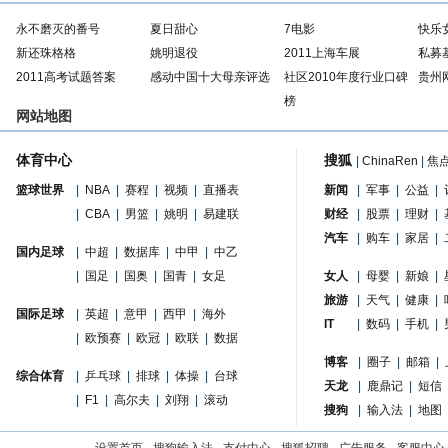
永不磨灭的番号
夏日甜心
7电影
快乐
新还珠格格
姚明退役
2011上海车展
私募
2011高考试题答案
感动中国十大母亲评选
社区2010年度行业口碑
贵州
榜
网站地图
体育中心
搜狐
|
ChinaRen
|
焦
篮球世界
|
NBA
|
赛程
|
视频
|
直播表
新闻
|
军事
|
公益
|
|
CBA
|
男篮
|
姚明
|
易建联
财经
|
股票
|
理财
|
汽车
|
购车
|
家居
|
国内足球
|
中超
|
数据库
|
中甲
|
中乙
|
国足
|
国奥
|
国青
|
女足
女人
|
母婴
|
新娘
|
旅游
|
天气
|
健康
|
国际足球
|
英超
|
意甲
|
西甲
|
海外
IT
|
数码
|
手机
|
|
欧预赛
|
欧冠
|
欧联
|
数据
博客
|
圈子
|
邮箱
|
综合体育
|
乒乓球
|
排球
|
体操
|
台球
天龙
|
鹿鼎记
|
短信
|
F1
|
高尔夫
|
刘翔
|
滚动
搜狗
|
输入法
|
地图