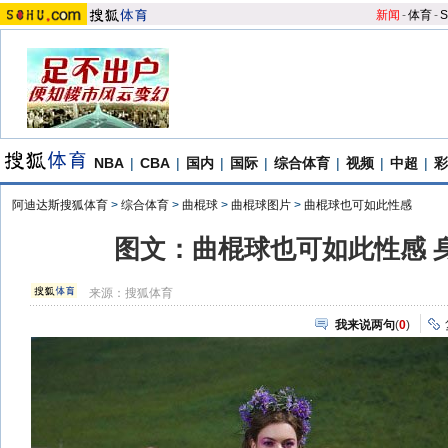
新闻
-
体育
-
S
NBA
|
CBA
|
国内
|
国际
|
综合体育
|
视频
|
中超
|
彩
阿迪达斯搜狐体育
>
综合体育
>
曲棍球
>
曲棍球图片
>
曲棍球也可如此性感
图文：曲棍球也可如此性感 
来源：
搜狐体育
我来说两句
(
0
)