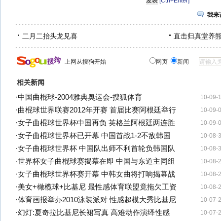
[Ctrl+Enter]
我来
二月二抬头龙见喜
直击归真堂养
上网从搜狗开始
网页
新闻
相关新闻
·
中国曲棍球-2004雅典奥运会-搜狐体育
10-09-
·
曲棍球世界联赛2012年开赛 首届比赛阿根廷举行
10-09-
·
女子曲棍球世界杯中国再负 英格兰阿根廷两连胜
10-09-
·
女子曲棍球世界杯已开幕 中国首战1-2不敌韩国
10-08-
·
女子曲棍球世界杯 中国队出师不利首轮负韩国队
10-08-
·
世界杯女子曲棍球赛揭幕在即 中国与东道主同组
10-08-
·
女子曲棍球世界杯赛开幕 中韩女曲将打响揭幕战
10-08-
·
美女+橄榄球+比基尼 最性感体育联盟竟拖欠工资
10-08-
·
体育画报举办2010泳装派对 性感超模大秀比基尼
10-07-
·
幻灯:夏奇拉比基尼长裙写真 高难动作演绎性感
10-07-