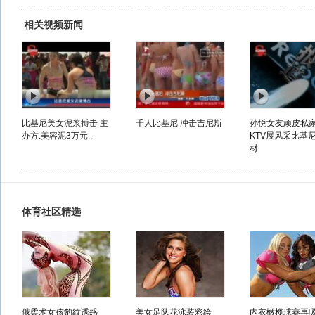
相关视频新闻
比基尼美女泥浆搏击 主
千人比基尼 冲击吉尼斯
孙悦女友顽皮私
办方:美容泥3万元..
KTV展风采比基
材
体育社区精选
俄柔术女孩豹纹诱惑
美女足队花泳装彩绘
内衣橄榄球赛再