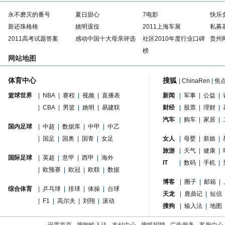
永不磨灭的番号
夏日甜心
7电影
快乐
新还珠格格
姚明退役
2011上海车展
私募
2011高考试题答案
感动中国十大母亲评选
社区2010年度行业口碑
贵州
榜
网站地图
体育中心
搜狐
|
ChinaRen
|
焦
篮球世界
|
NBA
|
赛程
|
视频
|
直播表
新闻
|
军事
|
公益
|
|
CBA
|
男篮
|
姚明
|
易建联
财经
|
股票
|
理财
|
汽车
|
购车
|
家居
|
国内足球
|
中超
|
数据库
|
中甲
|
中乙
|
国足
|
国奥
|
国青
|
女足
女人
|
母婴
|
新娘
|
旅游
|
天气
|
健康
|
国际足球
|
英超
|
意甲
|
西甲
|
海外
IT
|
数码
|
手机
|
|
欧预赛
|
欧冠
|
欧联
|
数据
博客
|
圈子
|
邮箱
|
综合体育
|
乒乓球
|
排球
|
体操
|
台球
天龙
|
鹿鼎记
|
短信
|
F1
|
高尔夫
|
刘翔
|
滚动
搜狗
|
输入法
|
地图