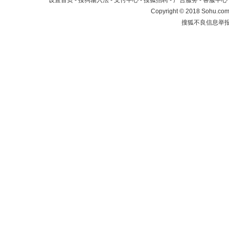
设置首页
-
搜狗输入法
-
支付中心
-
搜狐招聘
-
广告服务
-
客服中心
Copyright
©
2018 Sohu.com 
搜狐不良信息举