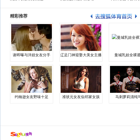
精彩推荐
谢晖曝与洋妞女友分手
辽足门神迎娶大美女主播
曼城乳娃全裸遮
约翰逊女友野味十足
准状元女友似邻家女孩
马刺萝莉清纯