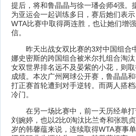
提后，将和鲁晶晶与徐一璠会师4强。
为亚运会一起训练多日，赛后她们表示
WTA比赛中取得两连胜，也让她们增
信。
昨天出战女双比赛的3对中国组合中
娜史密斯的跨国组合被米尔扎组合淘汰
女双世界排名远不及晏紫的小花，则取
成绩。本次广州网球公开赛，鲁晶晶和
打正赛首轮遭到对手逆转。而两人搭档
冷门。
在另一场比赛中，前一天历经单打
刘婉婷，也以2比0淘汰比兰奇和张凯贞
岁的韩馨蕴来说，连续取得WTA赛事