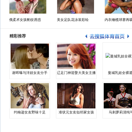
俄柔术女孩豹纹诱惑
美女足队花泳装彩绘
内衣橄榄球赛再
精彩推荐
谢晖曝与洋妞女友分手
辽足门神迎娶大美女主播
曼城乳娃全裸遮
约翰逊女友野味十足
准状元女友似邻家女孩
马刺萝莉清纯