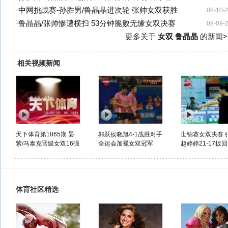
·
中网挑战赛-孙胜男/鲁晶晶进次轮 张帅女双获胜
08-10-
·
鲁晶晶/张帅惨遭横扫 53分钟脆败无缘女双决赛
08-09-
更多关于
女双 鲁晶晶
的新闻>
相关视频新闻
天下体育第1865期 晏
郭跃侯晓旭4-1战胜对手
世锦赛女双决赛 
紫/马泰克晋级女双16强
全运会加冕女双冠军
赵婷婷21-17扳回.
体育社区精选