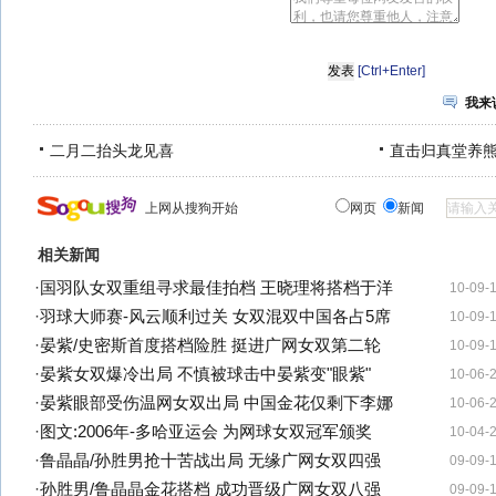
[Ctrl+Enter]
我来
二月二抬头龙见喜
直击归真堂养
上网从搜狗开始
网页
新闻
相关新闻
·
国羽队女双重组寻求最佳拍档 王晓理将搭档于洋
10-09-
·
羽球大师赛-风云顺利过关 女双混双中国各占5席
10-09-
·
晏紫/史密斯首度搭档险胜 挺进广网女双第二轮
10-09-
·
晏紫女双爆冷出局 不慎被球击中晏紫变"眼紫"
10-06-
·
晏紫眼部受伤温网女双出局 中国金花仅剩下李娜
10-06-
·
图文:2006年-多哈亚运会 为网球女双冠军颁奖
10-04-
·
鲁晶晶/孙胜男抢十苦战出局 无缘广网女双四强
09-09-
·
孙胜男/鲁晶晶金花搭档 成功晋级广网女双八强
09-09-