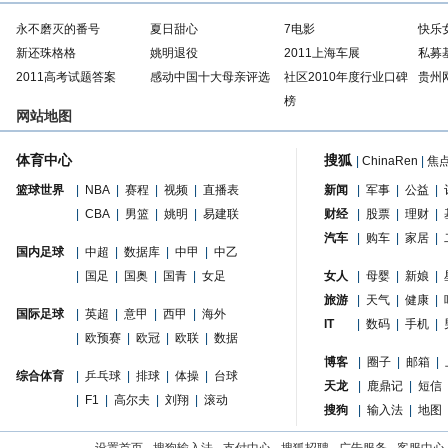
永不磨灭的番号
夏日甜心
7电影
快乐
新还珠格格
姚明退役
2011上海车展
私募
2011高考试题答案
感动中国十大母亲评选
社区2010年度行业口碑
贵州
榜
网站地图
体育中心
搜狐
|
ChinaRen
|
焦
篮球世界
|
NBA
|
赛程
|
视频
|
直播表
新闻
|
军事
|
公益
|
|
CBA
|
男篮
|
姚明
|
易建联
财经
|
股票
|
理财
|
汽车
|
购车
|
家居
|
国内足球
|
中超
|
数据库
|
中甲
|
中乙
|
国足
|
国奥
|
国青
|
女足
女人
|
母婴
|
新娘
|
旅游
|
天气
|
健康
|
国际足球
|
英超
|
意甲
|
西甲
|
海外
IT
|
数码
|
手机
|
|
欧预赛
|
欧冠
|
欧联
|
数据
博客
|
圈子
|
邮箱
|
综合体育
|
乒乓球
|
排球
|
体操
|
台球
天龙
|
鹿鼎记
|
短信
|
F1
|
高尔夫
|
刘翔
|
滚动
搜狗
|
输入法
|
地图