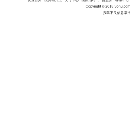
设置首页
-
搜狗输入法
-
支付中心
-
搜狐招聘
-
广告服务
-
客服中心
Copyright
©
2018 Sohu.com 
搜狐不良信息举