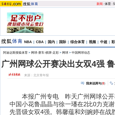
新闻
-
体育
-
S
NBA
|
CBA
|
国内
|
国际
|
综合体育
|
视频
|
中超
|
彩
阿迪达斯搜狐体育
>
网球-赛车-棋牌-足彩
>
网球
>
中国网球动态
广州网球公开赛决出女双4强 
来源：
北京青年报
我来说两句
(
0
)
本报广州专电 昨天广州网球公开赛
中国小花鲁晶晶与徐一璠在2比0力克
先晋级女双4强。韩馨蕴和刘婉婷在战