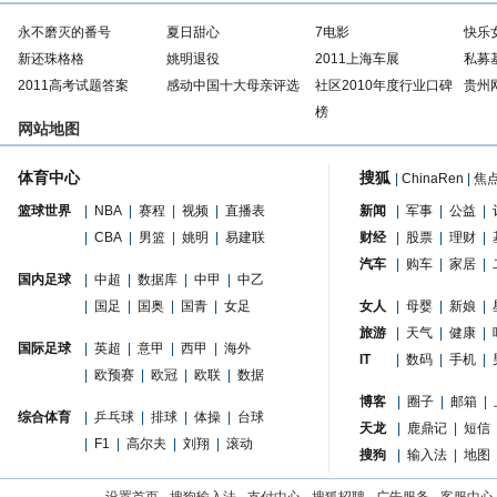
永不磨灭的番号
夏日甜心
7电影
快乐
新还珠格格
姚明退役
2011上海车展
私募
2011高考试题答案
感动中国十大母亲评选
社区2010年度行业口碑
贵州
榜
网站地图
体育中心
搜狐
|
ChinaRen
|
焦
篮球世界
|
NBA
|
赛程
|
视频
|
直播表
新闻
|
军事
|
公益
|
|
CBA
|
男篮
|
姚明
|
易建联
财经
|
股票
|
理财
|
汽车
|
购车
|
家居
|
国内足球
|
中超
|
数据库
|
中甲
|
中乙
|
国足
|
国奥
|
国青
|
女足
女人
|
母婴
|
新娘
|
旅游
|
天气
|
健康
|
国际足球
|
英超
|
意甲
|
西甲
|
海外
IT
|
数码
|
手机
|
|
欧预赛
|
欧冠
|
欧联
|
数据
博客
|
圈子
|
邮箱
|
综合体育
|
乒乓球
|
排球
|
体操
|
台球
天龙
|
鹿鼎记
|
短信
|
F1
|
高尔夫
|
刘翔
|
滚动
搜狗
|
输入法
|
地图