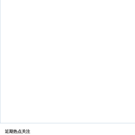
近期热点关注