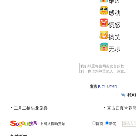
难过
感动
愤怒
搞笑
无聊
[Ctrl+Enter]
我来
二月二抬头龙见喜
直击归真堂养
上网从搜狗开始
网页
新闻