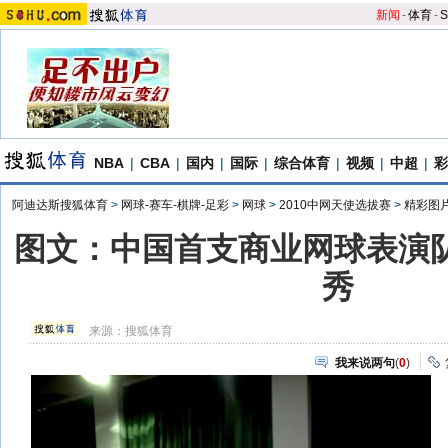
新闻
-
体育
-
S
NBA
|
CBA
|
国内
|
国际
|
综合体育
|
视频
|
中超
|
彩
阿迪达斯搜狐体育
>
网球-赛车-棋牌-足彩
>
网球
>
2010中网天使选拔赛
>
精彩图
图文：中国首支商业网球表演队
秀
来源：
搜狐体育
我来说两句
(
0
)