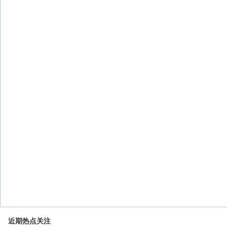
近期热点关注