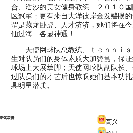
合、浩沙的美女健身教练、２０１０国
区冠军；更有来自大洋彼岸金发碧眼的
谓是藏龙卧虎、人才济济，她们将在今
仙过海、各显神通！
天使网球队总教练、ｔｅｎｎｉｓ
生对队员们的身体素质大加赞赏，保证
球场上大展拳脚；天使网球队副队长、
过队员们的才艺后也惊叹她们基本功扎
具明星潜质。
新闻表情
高兴