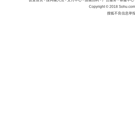
设置首页
-
搜狗输入法
-
支付中心
-
搜狐招聘
-
广告服务
-
客服中心
Copyright
©
2018 Sohu.com 
搜狐不良信息举