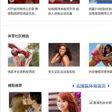
ATP迪拜网球公开赛 费
轮椅网球体验营开营 残
西蒙2-0轻取特洛
德勒因肺部感染无奈..
疾人体验运动乐趣
加冕泰国网球公开赛
体育社区精选
俄柔术女孩豹纹诱惑
美女足队花泳装彩绘
内衣橄榄球赛再
精彩推荐