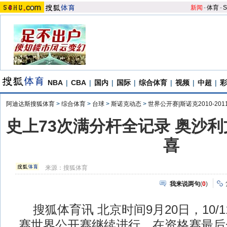
新闻
-
体育
-
S
NBA
|
CBA
|
国内
|
国际
|
综合体育
|
视频
|
中超
|
彩
阿迪达斯搜狐体育
>
综合体育
>
台球
>
斯诺克动态
>
世界公开赛|斯诺克2010-20
史上73次满分杆全记录 奥沙
喜
来源：
搜狐体育
我来说两句
(
0
)
搜狐体育讯 北京时间9月20日，10/
赛世界公开赛继续进行，在资格赛最后