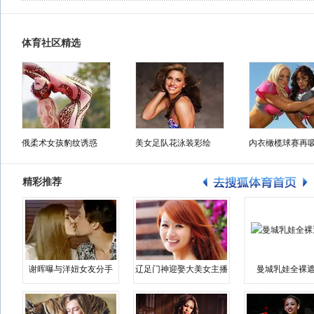
体育社区精选
俄柔术女孩豹纹诱惑
美女足队花泳装彩绘
内衣橄榄球赛再
精彩推荐
谢晖曝与洋妞女友分手
辽足门神迎娶大美女主播
曼城乳娃全裸遮