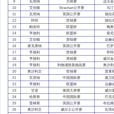
9
瓦塔纳
大师赛
达沃金
10
艾伯顿
Strachan公开赛
马汀
11
瓦塔纳
英国公开赛
德拉
12
怀特
世锦赛
德拉
13
帕洛特
联盟杯
梅奥
14
亨德利
联盟杯
索尼
15
艾伯顿
英锦赛
达赫
16
麦克唐纳
英国公开赛
巴罗
17
亨德利
世锦赛
怀特
18
亨德利
英锦赛
威尔金
19
亨德利
利物浦慈善挑战赛
奥沙利
20
奥沙利文
世锦赛
普莱
21
瓦塔纳
中国国际赛
庞卫
22
亨德利
联盟杯
达赫
23
甘诺
泰国大师赛
威尔
24
哈斯努
中国国际赛
巴克
25
普林斯
英国公开赛
布拉姆
26
奥沙利文
威尔士公开赛
瓦塔