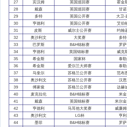
27
宾汉姆
英国巡回赛
霍金
28
戴森
英国巡回赛
甘诺
29
多特
英国公开赛
大卫-
30
亨德利
英国公开赛
艾伯
31
皮斯
威尔士公开赛
约翰
32
奥沙利文
大奖赛
多特
33
巴罗斯
B&H锦标赛
罗萨
34
亨德利
英国锦标赛
威克
35
希金斯
国家杯
泰勒
36
希金斯
爱尔兰大师赛
泰勒
37
马奎尔
苏格兰公开赛
范布
38
奥沙利文
苏格兰公开赛
汉恩
39
傅家俊
苏格兰公开赛
达赫
40
麦克拉伦
B&H锦标赛
米金
41
戴森
英国锦标赛
米尔金
42
亨德利
马耳他大奖赛
威廉姆
43
奥沙利文
LG杯
亨利
44
墨菲
B&H锦标赛
罗萨