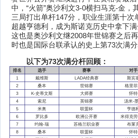
中，“火箭”奥沙利文3-0横扫马克-金
三局打出单杆147分，职业生涯第十次单
超越亨德利，成为斯诺克历史中拿下满
这也是奥沙利文继2008年世锦赛之后再
时也是国际台联承认的史上第73次满
以下为73次满分杆回顾：
排名
选手
赛事
对手
1
戴维斯
LADA经典赛
斯宾
2
桑本
世锦赛
格里菲
3
K-史蒂文斯
大师赛
怀特
4
索尼
英锦赛
汤米-
5
米奥
联盟杯
亨德
6
罗比多
欧洲公开赛
米得克劳
7
约翰-瑞
苏格兰职业赛
布莱
8
桑本
联盟杯
怀特