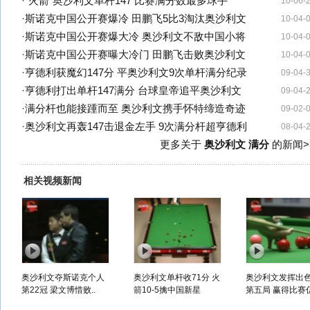
·
"火箭"奥沙利文单杆147 比赛满分数最多球手
10-06-
·
斯诺克中国公开赛爆冷 田鹏飞5比3淘汰奥沙利文
10-04-
·
斯诺克中国公开赛爆大冷 奥沙利文不敌中国小将
10-04-
·
斯诺克中国公开赛曝大冷门 田鹏飞击败奥沙利文
10-04-
·
亨德利获魔幻147分 平奥沙利文9次单杆满分纪录
09-04-
·
亨德利打出单杆147满分 台球皇帝追平奥沙利文
09-04-
·
满分杆也能接踵而至 奥沙利文携手怀特缔造奇迹
09-02-
·
奥沙利文再轰147击退金左手 9次满分杆超亨德利
08-04-
更多关于
奥沙利文 满分
的新闻>
相关视频新闻
奥沙利文夺斯诺克个人
奥沙利文单杆收71分 火
奥沙利文发挥出
第22冠 梁文博惜败..
箭10-5擒中国新星
第五局 赢得比赛仍