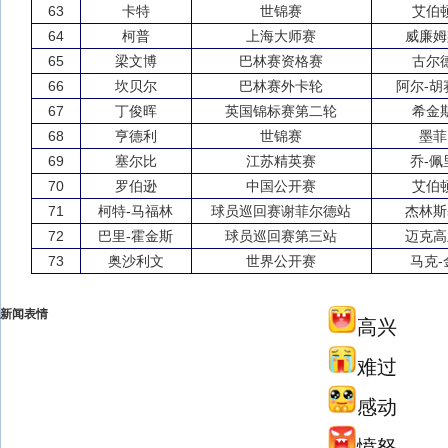
63
卡特
世锦赛
艾伯
64
柯普
上海大师赛
威廉姆
65
梁文博
巴林赛资格赛
古尔
66
坎贝尔
巴林赛外卡轮
阿尔-胡
67
丁俊晖
英国锦标赛第二轮
希金
68
亨德利
世锦赛
墨菲
69
塞尔比
江苏精英赛
乔-佩
70
罗伯逊
中国公开赛
艾伯
71
柯特-马福林
球员巡回赛谢菲尔德站
杰林斯
72
巴里-霍金斯
球员巡回赛第三站
迈克高
73
奥沙利文
世界公开赛
马克-
新闻表情
高兴
难过
感动
愤怒