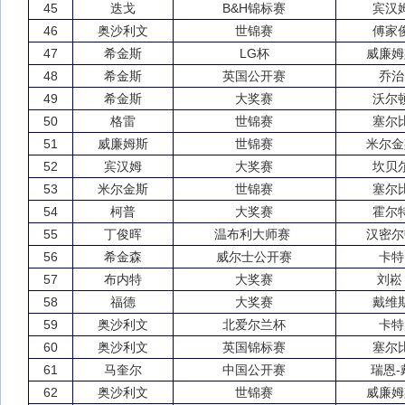
45
迭戈
B&H锦标赛
宾汉
46
奥沙利文
世锦赛
傅家
47
希金斯
LG杯
威廉姆
48
希金斯
英国公开赛
乔治
49
希金斯
大奖赛
沃尔
50
格雷
世锦赛
塞尔
51
威廉姆斯
世锦赛
米尔金
52
宾汉姆
大奖赛
坎贝
53
米尔金斯
世锦赛
塞尔
54
柯普
大奖赛
霍尔
55
丁俊晖
温布利大师赛
汉密尔
56
希金森
威尔士公开赛
卡特
57
布内特
大奖赛
刘
58
福德
大奖赛
戴维
59
奥沙利文
北爱尔兰杯
卡特
60
奥沙利文
英国锦标赛
塞尔
61
马奎尔
中国公开赛
瑞恩-
62
奥沙利文
世锦赛
威廉姆