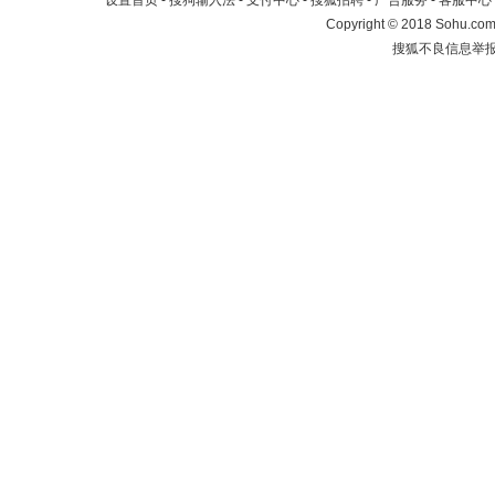
设置首页
-
搜狗输入法
-
支付中心
-
搜狐招聘
-
广告服务
-
客服中心
Copyright
©
2018 Sohu.com 
搜狐不良信息举