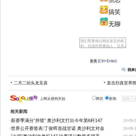
搞笑
无聊
[Ctrl+Enter]
我来
二月二抬头龙见喜
直击归真堂养
上网从搜狗开始
网页
新闻
相关新闻
·
新赛季满分"井喷" 奥沙利文打出今年第6杆147
10-09-
·
世界公开赛签表:丁俊晖首战甘诺 奥沙利文对金
10-09-