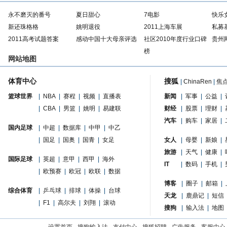
永不磨灭的番号
夏日甜心
7电影
快乐
新还珠格格
姚明退役
2011上海车展
私募
2011高考试题答案
感动中国十大母亲评选
社区2010年度行业口碑
贵州
榜
网站地图
体育中心
搜狐
|
ChinaRen
|
焦
篮球世界
|
NBA
|
赛程
|
视频
|
直播表
新闻
|
军事
|
公益
|
|
CBA
|
男篮
|
姚明
|
易建联
财经
|
股票
|
理财
|
汽车
|
购车
|
家居
|
国内足球
|
中超
|
数据库
|
中甲
|
中乙
|
国足
|
国奥
|
国青
|
女足
女人
|
母婴
|
新娘
|
旅游
|
天气
|
健康
|
国际足球
|
英超
|
意甲
|
西甲
|
海外
IT
|
数码
|
手机
|
|
欧预赛
|
欧冠
|
欧联
|
数据
博客
|
圈子
|
邮箱
|
综合体育
|
乒乓球
|
排球
|
体操
|
台球
天龙
|
鹿鼎记
|
短信
|
F1
|
高尔夫
|
刘翔
|
滚动
搜狗
|
输入法
|
地图