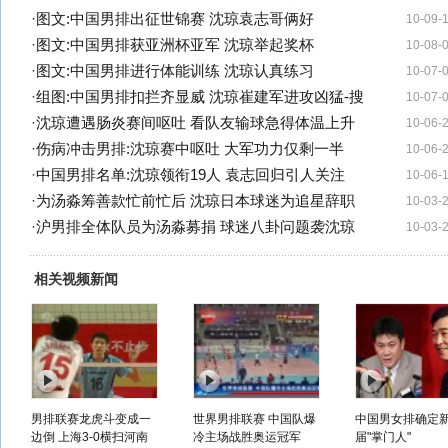
·
图文:中国男排出征世锦赛 沈琼袁志哥俩好
10-09-
·
图文:中国男排获亚洲杯亚军 沈琼举起奖杯
10-08-
·
图文:中国男排进行体能训练 沈琼认真练习
10-07-
·
组图:中国男排扣拦齐显威 沈琼崔建军进攻凶猛-搜
10-07-
·
沈琼遭遇肠炎赛间呕吐 看队友输球急得体温上升
10-06-
·
伤病冲击男排:沈琼赛中呕吐 大军功力仅剩一半
10-06-
·
中国男排名单:沈琼领衔19人 袁志回归引人关注
10-06-
·
为汤淼筹善款忙前忙后 沈琼日本球迷为追星辞职
10-03-
·
沪男排全体队员为汤淼募捐 球迷八卦问题袭沈琼
10-03-
相关视频新闻
男排联赛龙虎斗变成一
世界男排联赛 中国队爆
中国男女排确定
边倒 上海3-0横扫河南
冷主场战胜奥运冠军
届"掌门人"