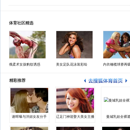
体育社区精选
俄柔术女孩豹纹诱惑
美女足队花泳装彩绘
内衣橄榄球赛再
精彩推荐
谢晖曝与洋妞女友分手
辽足门神迎娶大美女主播
曼城乳娃全裸遮