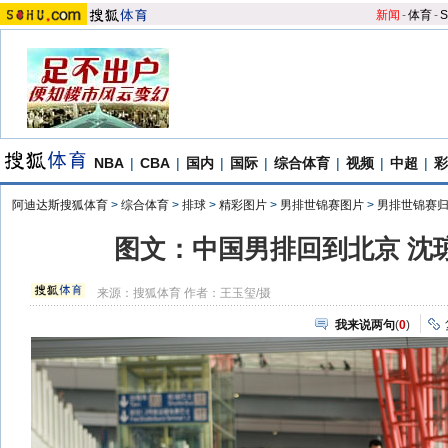
新闻
-
体育
-
S
NBA
|
CBA
|
国内
|
国际
|
综合体育
|
视频
|
中超
|
彩
阿迪达斯搜狐体育
>
综合体育
>
排球
>
精彩图片
>
男排世锦赛图片
>
男排世锦赛
图文：中国男排回到北京 沈
来源：
搜狐体育
作者：王玉玺/摄
我来说两句
(
0
)