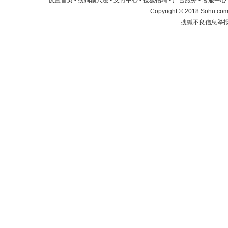
设置首页
-
搜狗输入法
-
支付中心
-
搜狐招聘
-
广告服务
-
客服中心
Copyright
©
2018 Sohu.com 
搜狐不良信息举