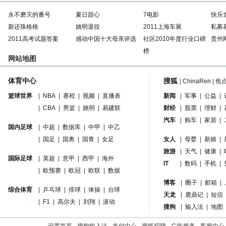
永不磨灭的番号
夏日甜心
7电影
快乐
新还珠格格
姚明退役
2011上海车展
私募
2011高考试题答案
感动中国十大母亲评选
社区2010年度行业口碑
贵州
榜
网站地图
体育中心
搜狐
|
ChinaRen
|
焦
篮球世界
|
NBA
|
赛程
|
视频
|
直播表
新闻
|
军事
|
公益
|
|
CBA
|
男篮
|
姚明
|
易建联
财经
|
股票
|
理财
|
汽车
|
购车
|
家居
|
国内足球
|
中超
|
数据库
|
中甲
|
中乙
|
国足
|
国奥
|
国青
|
女足
女人
|
母婴
|
新娘
|
旅游
|
天气
|
健康
|
国际足球
|
英超
|
意甲
|
西甲
|
海外
IT
|
数码
|
手机
|
|
欧预赛
|
欧冠
|
欧联
|
数据
博客
|
圈子
|
邮箱
|
综合体育
|
乒乓球
|
排球
|
体操
|
台球
天龙
|
鹿鼎记
|
短信
|
F1
|
高尔夫
|
刘翔
|
滚动
搜狗
|
输入法
|
地图