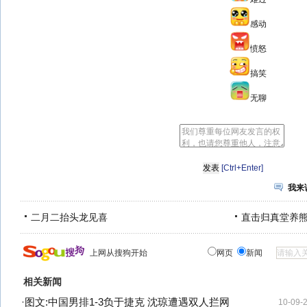
感动
愤怒
搞笑
无聊
[Ctrl+Enter]
我来
二月二抬头龙见喜
直击归真堂养
上网从搜狗开始
网页
新闻
相关新闻
·
图文:中国男排1-3负于捷克 沈琼遭遇双人拦网
10-09-