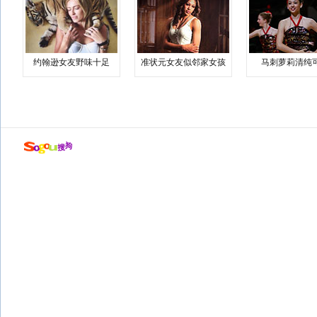
约翰逊女友野味十足
准状元女友似邻家女孩
马刺萝莉清纯