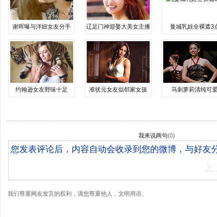
谢晖曝与洋妞女友分手
辽足门神迎娶大美女主播
曼城乳娃全裸遮3
约翰逊女友野味十足
准状元女友似邻家女孩
马刺萝莉清纯可
我来说两句
(
0
)
我们尊重网友发言的权利，请您尊重他人，文明用语。