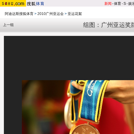
新闻
-
体育
-
S
-
娱
阿迪达斯搜狐体育
>
2010广州亚运会
>
亚运花絮
组图：广州亚运奖
上一组