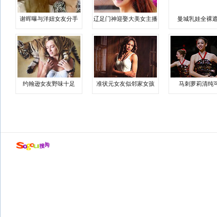
谢晖曝与洋妞女友分手
辽足门神迎娶大美女主播
曼城乳娃全裸遮
约翰逊女友野味十足
准状元女友似邻家女孩
马刺萝莉清纯