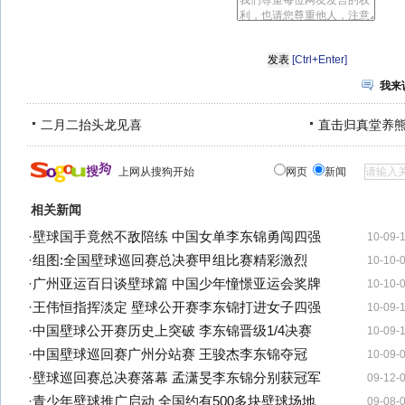
[Ctrl+Enter]
我来
二月二抬头龙见喜
直击归真堂养
上网从搜狗开始
网页
新闻
相关新闻
·
壁球国手竟然不敌陪练 中国女单李东锦勇闯四强
10-09-
·
组图:全国壁球巡回赛总决赛甲组比赛精彩激烈
10-10-
·
广州亚运百日谈壁球篇 中国少年憧憬亚运会奖牌
10-10-
·
王伟恒指挥淡定 壁球公开赛李东锦打进女子四强
10-09-
·
中国壁球公开赛历史上突破 李东锦晋级1/4决赛
10-09-
·
中国壁球巡回赛广州分站赛 王骏杰李东锦夺冠
10-09-
·
壁球巡回赛总决赛落幕 孟潇旻李东锦分别获冠军
09-12-
·
青少年壁球推广启动 全国约有500多块壁球场地
09-08-