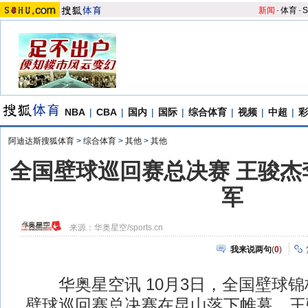
新闻
-
体育
-
S
NBA
|
CBA
|
国内
|
国际
|
综合体育
|
视频
|
中超
|
彩
阿迪达斯搜狐体育
>
综合体育
>
其他
>
其他
全国壁球巡回赛总决赛 王骏杰
军
来源：
华奥星空/sports.cn
我来说两句
(
0
)
华奥星空讯 10月3日，全国壁球锦标
壁球巡回赛总决赛在昆山落下帷幕。王