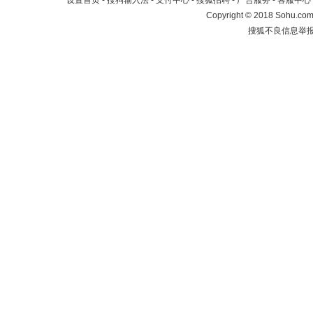
设置首页
-
搜狗输入法
-
支付中心
-
搜狐招聘
-
广告服务
-
客服中心
Copyright
©
2018 Sohu.com 
搜狐不良信息举