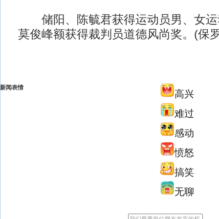
储阳、陈毓君获得运动员男、女运
莫俊峰额获得裁判员道德风尚奖。(保罗
新闻表情
高兴
难过
感动
愤怒
搞笑
无聊