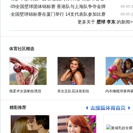
·
09全国壁球团体锦标赛 香港队与上海队争夺金牌
09-05-
·
全国壁球锦标赛在厦门举行 14支代表队参加比赛
09-05-
更多关于
壁球 李东
的新闻>
体育社区精选
俄柔术女孩豹纹诱惑
美女足队花泳装彩绘
内衣橄榄球赛再
精彩推荐