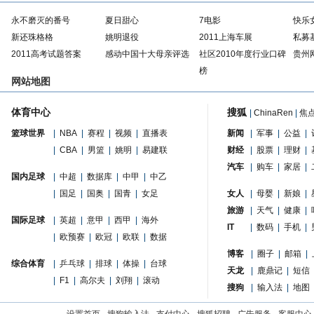
永不磨灭的番号
夏日甜心
7电影
快乐
新还珠格格
姚明退役
2011上海车展
私募
2011高考试题答案
感动中国十大母亲评选
社区2010年度行业口碑
贵州
榜
网站地图
体育中心
搜狐
|
ChinaRen
|
焦
篮球世界
|
NBA
|
赛程
|
视频
|
直播表
新闻
|
军事
|
公益
|
|
CBA
|
男篮
|
姚明
|
易建联
财经
|
股票
|
理财
|
汽车
|
购车
|
家居
|
国内足球
|
中超
|
数据库
|
中甲
|
中乙
|
国足
|
国奥
|
国青
|
女足
女人
|
母婴
|
新娘
|
旅游
|
天气
|
健康
|
国际足球
|
英超
|
意甲
|
西甲
|
海外
IT
|
数码
|
手机
|
|
欧预赛
|
欧冠
|
欧联
|
数据
博客
|
圈子
|
邮箱
|
综合体育
|
乒乓球
|
排球
|
体操
|
台球
天龙
|
鹿鼎记
|
短信
|
F1
|
高尔夫
|
刘翔
|
滚动
搜狗
|
输入法
|
地图