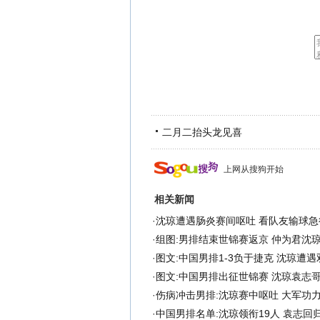
二月二抬头龙见喜
上网从搜狗开始
相关新闻
·
沈琼遭遇肠炎赛间呕吐 看队友输球急
·
组图:男排结束世锦赛返京 仲为君沈
·
图文:中国男排1-3负于捷克 沈琼遭
·
图文:中国男排出征世锦赛 沈琼袁志
·
伤病冲击男排:沈琼赛中呕吐 大军功
·
中国男排名单:沈琼领衔19人 袁志回