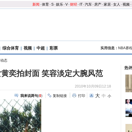
新闻
-
体育
-
S
-
娱乐
-
V
-
财经
-
IT
-
汽车
-
房产
-
家居
-
女人
-
视频
-
|
综合体育
|
视频
|
中超
|
彩票
实用信息：
NBA赛
球动态
热
黄奕拍封面 笑容淡定大腕风范
2010年10月09日12:18
大
中
我来说两句
(
0
)
复制链接
打印
小