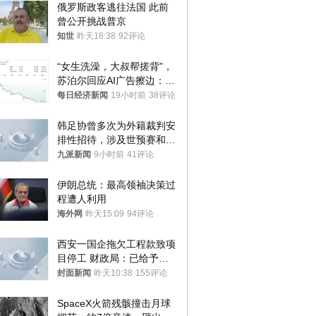
俄罗斯政客逃往法国 此前
曾公开挑战普京
知世
昨天18:38
92评论
“女生洗澡，大叔帮搓背”，
苏泊尔回应AI广告擦边：视
频全下架，已强化内容管理
每日经济新闻
19小时前
38评论
与审核
韩足协曾多次为外籍裁判安
排性招待，涉及世预赛和奥
预赛，韩足协回应
九派新闻
9小时前
41评论
伊朗总统：最高领袖决策过
程遭人利用
海外网
昨天15:09
94评论
西安一国企拖欠工程款致项
目停工 财政局：已给予处
分，正督促整改
封面新闻
昨天10:38
155评论
SpaceX火箭残骸撞击月球