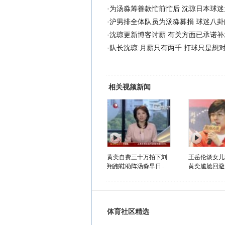
·
为汤淼筹善款忙前忙后 沈琼日本球迷
·
沪男排全体队员为汤淼募捐 球迷八卦
·
沈琼更新博客讨薪 有关方面已承诺补
·
队长沈琼:月薪只有两千 打球只是想
相关视频新闻
黄奕自费三十万拍下刘
王岳伦谈女儿
翔跑鞋助阵汤淼早日..
黄奕尴尬回避
体育社区精选