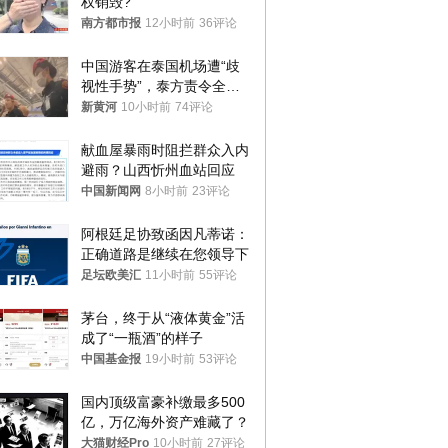
权销毁?
南方都市报
12小时前
36评论
中国游客在泰国机场遭“歧
视性手势”，泰方责令全面
调查，对责任人采取最严厉
新黄河
10小时前
74评论
处分
献血屋暴雨时阻拦群众入内
避雨？山西忻州血站回应
中国新闻网
8小时前
23评论
阿根廷足协致函因凡蒂诺：
正确道路是继续在您领导下
足坛欧美汇
11小时前
55评论
茅台，终于从“液体黄金”活
成了“一瓶酒”的样子
中国基金报
19小时前
53评论
国内顶级富豪补缴最多500
亿，万亿海外资产难藏了？
大猫财经Pro
10小时前
27评论