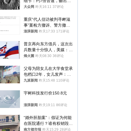
细节：约7倍音速，砸出直
径约30米撞击坑
大众网
昨天16:11
37评论
重庆“代人信访被判寻衅滋
事”案检方撤诉、警方撤
案，两被告人获国赔
澎湃新闻
昨天17:33
171评论
普京再向东方借兵，这次出
兵数量十分惊人，美媒：俄
朝要动真格？
烽火菌
昨天08:30
36评论
父母为陪女儿在大学食堂承
包档口2年，女儿发声：初
衷是为了陪伴，毕业后将不
九派新闻
昨天15:48
110评论
再营业
宇树科技发行价150.8元
澎湃新闻
昨天19:11
86评论
“婚外胚胎案”：假证为何能
在医院通行？谁有权销毁胚
胎？
南方都市报
昨天15:29
28评论