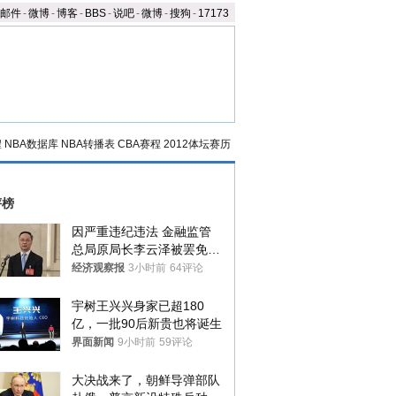
邮件
-
微博
-
博客
-
BBS
-
说吧
-
微博
-
搜狗
-
17173
程
NBA数据库
NBA转播表
CBA赛程
2012体坛赛历
评榜
因严重违纪违法 金融监管
总局原局长李云泽被罢免全
国人大代表
经济观察报
3小时前
64评论
宇树王兴兴身家已超180
亿，一批90后新贵也将诞生
界面新闻
9小时前
59评论
大决战来了，朝鲜导弹部队