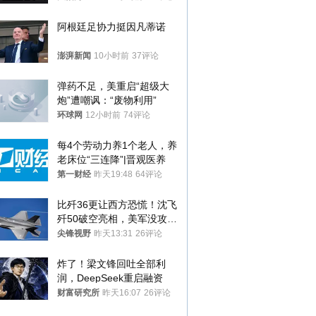
阿根廷足协力挺因凡蒂诺
澎湃新闻
10小时前
37评论
弹药不足，美重启“超级大
炮”遭嘲讽：“废物利用”
环球网
12小时前
74评论
每4个劳动力养1个老人，养
老床位“三连降”|晋观医养
第一财经
昨天19:48
64评论
比歼36更让西方恐慌！沈飞
歼50破空亮相，美军没攻克
的技术被拿下
尖锋视野
昨天13:31
26评论
炸了！梁文锋回吐全部利
润，DeepSeek重启融资
财富研究所
昨天16:07
26评论