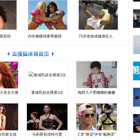
装彩绘
内衣橄榄球赛再吸睛
75岁老妪成健身狂人
大美女主播
曼城乳娃全裸遮3点
梅西儿子肥嘟嘟粉嫩嫩
似邻家女孩
马刺萝莉清纯可爱
C罗"簪花"伊布"戴胸罩"