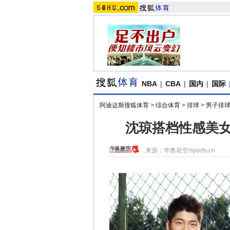
NBA
|
CBA
|
国内
|
国际
阿迪达斯搜狐体育
>
综合体育
>
排球
>
男子排
沈琼搭档性感美女
来源：
华奥星空/sports.cn