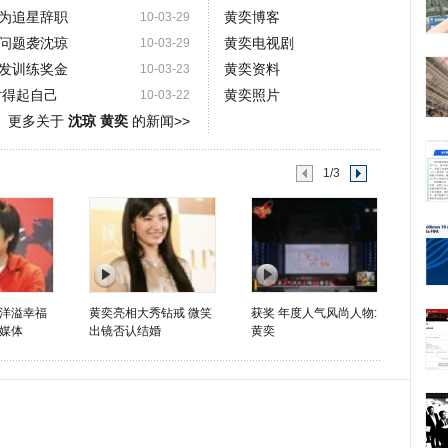
为追星辞职
黄奕博客
10-03-29
问题袭沈琼
黄奕电视剧
10-03-29
发训练奖金
黄奕资料
10-03-23
对得起自己
黄奕照片
10-03-22
更多关于
沈琼 黄奕
的新闻>>
1/3
洋溢幸福
黄奕亮相大秀钻戒 微笑
获奖 年度人气风尚人物:
媒体
出镜否认结婚
黄奕