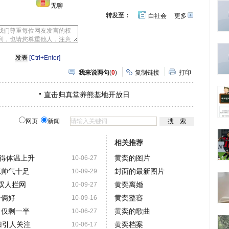
无聊
转发至：
白社会
更多
开
心
人
网
人
豆
网
瓣
爱
分
[Ctrl+Enter]
享
我来说两句
(
0
)
复制链接
打印
直击归真堂养熊基地开放日
网页
新闻
相关推荐
得体温上升
黄奕的图片
10-06-27
琼帅气十足
封面的最新图片
10-09-29
遇双人拦网
黄奕离婚
10-09-27
哥俩好
黄奕整容
10-09-16
力仅剩一半
黄奕的歌曲
10-06-27
归引人关注
黄奕档案
10-06-17