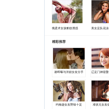
俄柔术女孩豹纹诱惑
美女足队花泳
精彩推荐
谢晖曝与洋妞女友分手
辽足门神迎娶
约翰逊女友野味十足
准状元女友