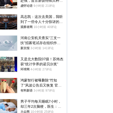
赴俄，普京新设特殊兵种，
76岁老将扛旗
虚怀论语
9小时前
21评论
高志凯：这次去美国，我听
到了一些令人十分惊讶的消
息
观察者网
10小时前
40评论
河南公安机关查实“三支一
扶”招募笔试存在组织作弊
犯罪行为
新京报
3小时前
141评论
又是北大数院07级！苏炜杰
获“统计学界的诺贝尔奖”
环球网
4小时前
27评论
鸿蒙智行被曝删除“竹知
了”风波公告后又恢复 官媒
曾力挺：劝华为要大度的，
有料新语
3小时前
97评论
你们适不适合？
男子平均每天睡眠7小时，
却三年2次脑梗，医生：这
样睡觉更伤身
大众网
10小时前
25评论