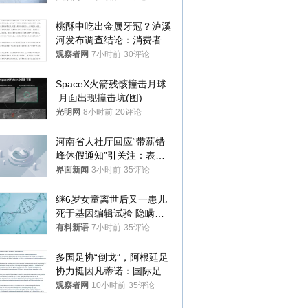
桃酥中吃出金属牙冠？泸溪
河发布调查结论：消费者已
澄清，所发视频情况不属实
观察者网
7小时前
30评论
SpaceX火箭残骸撞击月球
 月面出现撞击坑(图)
光明网
8小时前
20评论
河南省人社厅回应“带薪错
峰休假通知”引关注：表述
不够准确，待修改后印发
界面新闻
3小时前
35评论
继6岁女童离世后又一患儿
死于基因编辑试验 隐瞒一
年才对外披露
有料新语
7小时前
35评论
多国足协“倒戈”，阿根廷足
协力挺因凡蒂诺：国际足联
今后应继续在其领导下前行
观察者网
10小时前
35评论