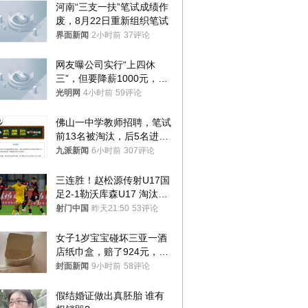
河南“三支一扶”笔试成绩作
废，8月22日重新组织笔试
界面新闻
2小时前
37评论
网友曝公司实行“上四休
三”，但要降薪1000元，不
接受只能辞职
光明网
4小时前
59评论
佛山一中学教师招聘，笔试
前13名被淘汰，后5名进体
检，被疑萝卜岗，官方通
九派新闻
6小时前
307评论
报：已叫停
三连胜！赵松源传射U17国
足2-1勒沃库森U17 淘汰赛
将战河床
射门中国
昨天21:50
53评论
女子1岁宝宝碰坏三亚一酒
店纸巾盒，赔了924元，发
帖吐槽后酒店退还一半的
封面新闻
9小时前
58评论
钱，当地市监局回应
假结婚证做出真胚胎 谁有