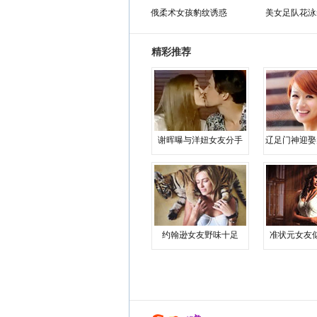
俄柔术女孩豹纹诱惑
美女足队花泳
精彩推荐
谢晖曝与洋妞女友分手
辽足门神迎娶
约翰逊女友野味十足
准状元女友