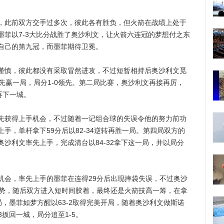
此前双方交手过多次，彼此各有胜负，但火箭在战绩上处于
墨菲以7-3大比分战胜了奥沙利文，让火箭六连冠的梦想付之东
自己的第九冠，而墨菲期待卫冕。
慎，彼此都没有采取冒然进攻，不过短暂相持后奥沙利文觅
先赢一局，局分1-0领先。第二局比赛，奥沙利文再接再厉，
再下一城。
获得上手机会，不过随着一记组合球的失误令他的努力前功
手，单杆拿下59分后以82-34逆转再胜一局。第四局双方的
沙利文率先上手，完成清台以84-32拿下这一局，并以局分
会，率先上手的墨菲在连得29分后出现摔袋失误，不过奥沙
强势，随后双方进入短时间胶着，最终还是火箭技高一筹，在拿
局，墨菲如梦方醒以63-2取得完美开局，随着奥沙利文做斯诺
3扳回一城，局分追至1-5。