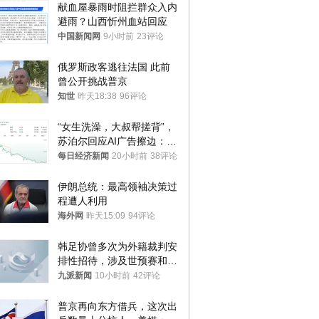
献血屋暴雨时阻拦群众入内
避雨？山西忻州血站回应
中国新闻网
9小时前
23评论
俄罗斯政客逃往法国 此前
曾公开挑战普京
知世
昨天18:38
96评论
“女生洗澡，大叔帮搓背”，
苏泊尔回应AI广告擦边：视
频全下架，已强化内容管理
每日经济新闻
20小时前
38评论
与审核
伊朗总统：最高领袖决策过
程遭人利用
海外网
昨天15:09
94评论
韩足协曾多次为外籍裁判安
排性招待，涉及世预赛和奥
预赛，韩足协回应
九派新闻
10小时前
42评论
普京再向东方借兵，这次出