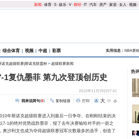
新闻
-
体育
-
S
-
娱乐
-
V
-
财经
-
IT
-
汽车
-
房产
-
家居
-
女人
-
视频
-
|
综合体育
|
视频
|
中超
|
彩票
实用信息：
NBA赛
年斯诺克超级联赛|斯诺克联盟杯
>
超级联赛新闻
热
7-1复仇墨菲 第九次登顶创历史
2010年11月29日07:41
大
中
我来说两句
(
0
)
复制链接
打印
小
2010年斯诺克超级联赛进入到最后一日争夺。在刚刚结束的决
以7-1的绝对优势战胜墨菲，报了去年决赛输给对手的一箭之
，奥沙利文也成为夺得超级联赛冠军次数最多的选手，创造了