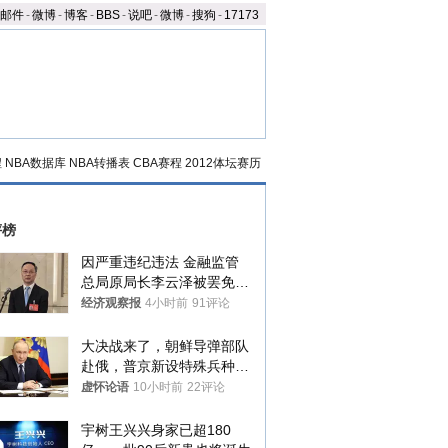
邮件
-
微博
-
博客
-
BBS
-
说吧
-
微博
-
搜狗
-
17173
程
NBA数据库
NBA转播表
CBA赛程
2012体坛赛历
评榜
因严重违纪违法 金融监管
总局原局长李云泽被罢免全
国人大代表
经济观察报
4小时前
91评论
大决战来了，朝鲜导弹部队
赴俄，普京新设特殊兵种，
76岁老将扛旗
虚怀论语
10小时前
22评论
宇树王兴兴身家已超180