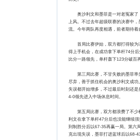
奥沙利文和墨菲是一对老冤家了，
上风。不过去年超级联赛的决赛中，
流。今年两队再度相遇，前者期待着
首局比赛伊始，双方都打得较为谨
得上手机会，在成功拿下单杆74分后
比分一路领先，单杆轰下123分破百
第三局比赛，不甘失败的墨菲率先
尽弃，善于抓住机会的奥沙利文成功上
失误都开始增多，不过最后时刻还是奥
4-0领先进入中场休息时间。
第五局比赛，双方都浪费了不少机
利文在拿下单杆47分后也没能继续
到制胜分后以67-35再赢一局。第六
克出现失误，墨菲打进蓝球后以68-4