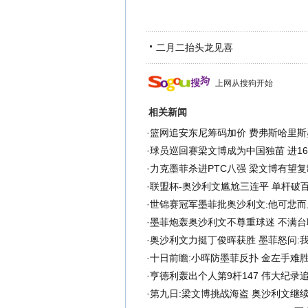
二月二抬头龙见喜
上网从搜狗开始
相关新闻
·
篮网追安东尼筹码加价 费弗斯哈里斯
·
球员巡回赛梁文博成为中国独苗 进1
·
力克墨菲杀进PTC八强 梁文博有望复
·
联盟杯-奥沙利文尴尬三连平 单杆破百
·
世锦赛冠军墨菲批奥沙利文:他可悲而
·
墨菲炮轰奥沙利文不尊重球迷 不满台
·
奥沙利文力挺丁俊晖获胜 墨菲怒问:
·
十日前瞻:小晖防墨菲反扑 金左手难
·
亨德利轰出个人第9杆147 伟大纪录
·
第九日:梁文博挑战海盗 奥沙利文继续