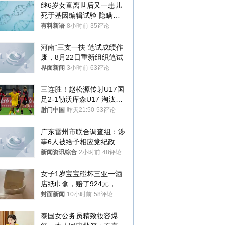
继6岁女童离世后又一患儿
死于基因编辑试验 隐瞒一
年才对外披露
有料新语
8小时前
35评论
河南“三支一扶”笔试成绩作
废，8月22日重新组织笔试
界面新闻
3小时前
63评论
三连胜！赵松源传射U17国
足2-1勒沃库森U17 淘汰赛
将战河床
射门中国
昨天21:50
53评论
广东雷州市联合调查组：涉
事6人被给予相应党纪政务
处分和组织处理
新闻资讯综合
2小时前
48评论
女子1岁宝宝碰坏三亚一酒
店纸巾盒，赔了924元，发
帖吐槽后酒店退还一半的
封面新闻
10小时前
58评论
钱，当地市监局回应
泰国女公务员精致妆容爆