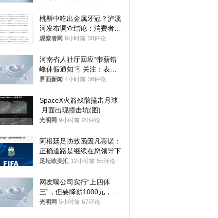
桃酥中吃出金属牙冠？泸溪
河发布调查结论：消费者已
澄清，所发视频情况不属实
观察者网
8小时前
30评论
河南省人社厅回应“带薪错
峰休假通知”引关注：表述
不够准确，待修改后印发
界面新闻
4小时前
36评论
SpaceX火箭残骸撞击月球
 月面出现撞击坑(图)
光明网
9小时前
20评论
阿根廷足协致函因凡蒂诺：
正确道路是继续在您领导下
足坛欧美汇
12小时前
55评论
网友曝公司实行“上四休
三”，但要降薪1000元，不
接受只能辞职
光明网
5小时前
67评论