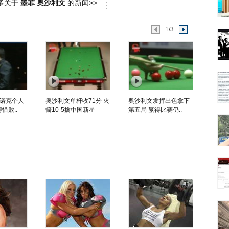
多关于
墨菲 奥沙利文
的新闻>>
1/3
诺克个人
奥沙利文单杆收71分 火
奥沙利文发挥出色拿下
惜败..
箭10-5擒中国新星
第五局 赢得比赛仍..