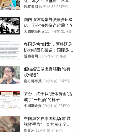
红，本人回应批评：不喜欢
就别看
观察者网
昨天18:32
65评论
国内顶级富豪补缴最多500
亿，万亿海外资产难藏了？
大猫财经Pro
11小时前
31评论
多国足协“倒戈”，阿根廷足
协力挺因凡蒂诺：国际足联
今后应继续在其领导下前行
观察者网
11小时前
35评论
假结婚证做出真胚胎 谁有
权销毁?
南方都市报
13小时前
36评论
茅台，终于从“液体黄金”活
成了“一瓶酒”的样子
中国基金报
20小时前
53评论
中国游客在泰国机场遭“歧
视性手势”，泰方责令全面
调查，对责任人采取最严厉
新黄河
11小时前
74评论