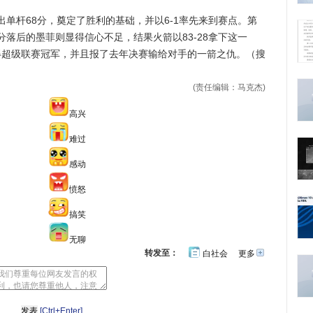
杆68分，奠定了胜利的基础，并以6-1率先来到赛点。第
落后的墨菲则显得信心不足，结果火箭以83-28拿下这一
夺得超级联赛冠军，并且报了去年决赛输给对手的一箭之仇。（搜
(责任编辑：马克杰)
高兴
难过
感动
愤怒
搞笑
无聊
转发至：
白社会
更多
开
心
人
网
人
豆
网
瓣
爱
分
[Ctrl+Enter]