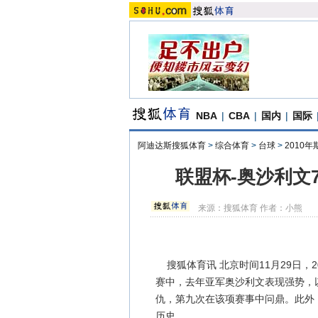
NBA
|
CBA
|
国内
|
国际
阿迪达斯搜狐体育
>
综合体育
>
台球
>
2010
联盟杯-奥沙利文
来源：
搜狐体育
作者：小熊
搜狐体育讯 北京时间11月29日，
赛中，去年亚军奥沙利文表现强势，
仇，第九次在该项赛事中问鼎。此外
历史。