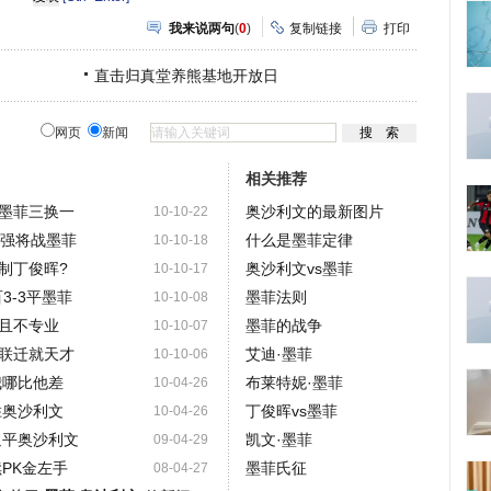
享
我来说两句
(
0
)
复制链接
打印
直击归真堂养熊基地开放日
网页
新闻
相关推荐
墨菲三换一
奥沙利文的最新图片
10-10-22
6强将战墨菲
什么是墨菲定律
10-10-18
制丁俊晖?
奥沙利文vs墨菲
10-10-17
3-3平墨菲
墨菲法则
10-10-08
且不专业
墨菲的战争
10-10-07
联迁就天才
艾迪·墨菲
10-10-06
我哪比他差
布莱特妮·墨菲
10-04-26
胜奥沙利文
丁俊晖vs墨菲
10-04-26
追平奥沙利文
凯文·墨菲
09-04-29
PK金左手
墨菲氏征
08-04-27