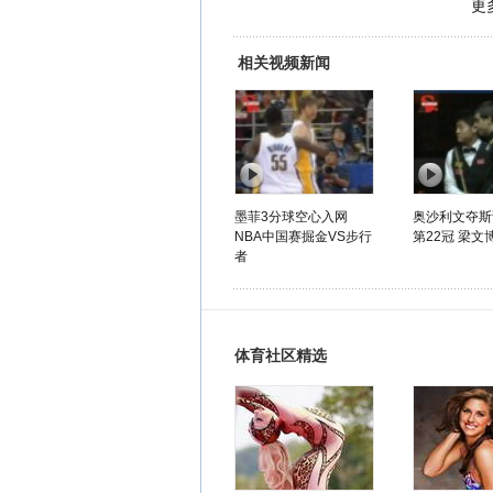
更
相关视频新闻
墨菲3分球空心入网
奥沙利文夺斯
NBA中国赛掘金VS步行
第22冠 梁文博
者
体育社区精选