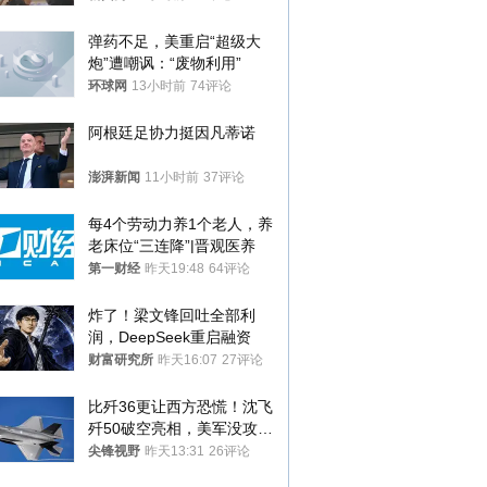
处分
弹药不足，美重启“超级大
炮”遭嘲讽：“废物利用”
环球网
13小时前
74评论
阿根廷足协力挺因凡蒂诺
澎湃新闻
11小时前
37评论
每4个劳动力养1个老人，养
老床位“三连降”|晋观医养
第一财经
昨天19:48
64评论
炸了！梁文锋回吐全部利
润，DeepSeek重启融资
财富研究所
昨天16:07
27评论
比歼36更让西方恐慌！沈飞
歼50破空亮相，美军没攻克
的技术被拿下
尖锋视野
昨天13:31
26评论