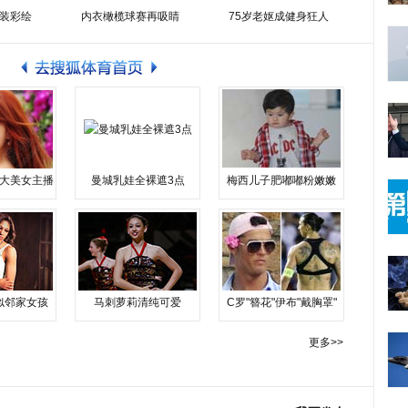
装彩绘
内衣橄榄球赛再吸睛
75岁老妪成健身狂人
大美女主播
曼城乳娃全裸遮3点
梅西儿子肥嘟嘟粉嫩嫩
似邻家女孩
马刺萝莉清纯可爱
C罗"簪花"伊布"戴胸罩"
更多>>