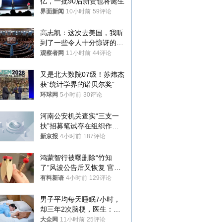
亿，一批90后新贵也将诞生
界面新闻
10小时前
59评论
高志凯：这次去美国，我听
到了一些令人十分惊讶的消
息
观察者网
11小时前
44评论
又是北大数院07级！苏炜杰
获“统计学界的诺贝尔奖”
环球网
5小时前
30评论
河南公安机关查实“三支一
扶”招募笔试存在组织作弊
犯罪行为
新京报
4小时前
187评论
鸿蒙智行被曝删除“竹知
了”风波公告后又恢复 官媒
曾力挺：劝华为要大度的，
有料新语
4小时前
129评论
你们适不适合？
男子平均每天睡眠7小时，
却三年2次脑梗，医生：这
样睡觉更伤身
大众网
11小时前
25评论