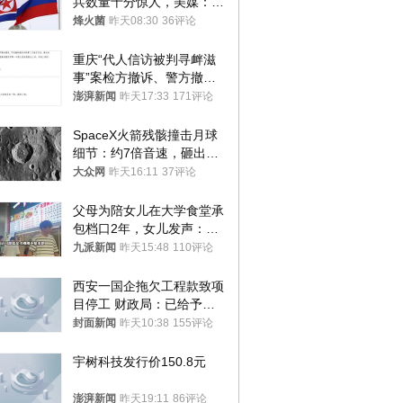
兵数量十分惊人，美媒：俄
朝要动真格？
烽火菌
昨天08:30
36评论
重庆“代人信访被判寻衅滋
事”案检方撤诉、警方撤
案，两被告人获国赔
澎湃新闻
昨天17:33
171评论
SpaceX火箭残骸撞击月球
细节：约7倍音速，砸出直
径约30米撞击坑
大众网
昨天16:11
37评论
父母为陪女儿在大学食堂承
包档口2年，女儿发声：初
衷是为了陪伴，毕业后将不
九派新闻
昨天15:48
110评论
再营业
西安一国企拖欠工程款致项
目停工 财政局：已给予处
分，正督促整改
封面新闻
昨天10:38
155评论
宇树科技发行价150.8元
澎湃新闻
昨天19:11
86评论