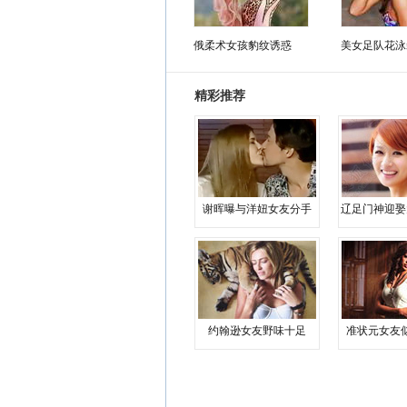
俄柔术女孩豹纹诱惑
美女足队花泳
精彩推荐
谢晖曝与洋妞女友分手
辽足门神迎娶
约翰逊女友野味十足
准状元女友