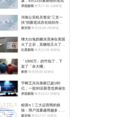
废，8月22日重新组织笔试
界面新闻
昨天17:30
118评论
河南公安机关查实“三支一
扶”招募笔试存在组织作弊
犯罪行为
新京报
昨天16:28
292评论
继大白兔奶糖冰淇淋在美国
火了之后，其糖纸又火了！
海外博主盛赞：平面设计经
红星新闻
昨天12:28
40评论
典之作
「1000万」的竹知了，下
架了「余大嘴」
豹变
昨天08:00
82评论
宇树王兴兴身家已超180
亿，一批90后新贵也将诞生
界面新闻
昨天10:22
59评论
鲸算π丨三大运营商的烦
恼：用户流量越用越多，收
入却越来越少
新京报
昨天17:27
44评论