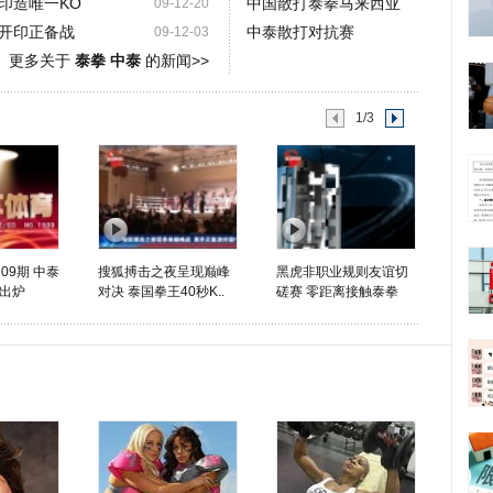
印造唯一KO
中国散打泰拳马来西亚
09-12-20
开印正备战
中泰散打对抗赛
09-12-03
更多关于
泰拳 中泰
的新闻>>
1/3
09期 中泰
搜狐搏击之夜呈现巅峰
黑虎非职业规则友谊切
出炉
对决 泰国拳王40秒K..
磋赛 零距离接触泰拳