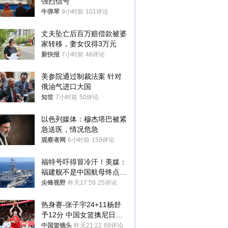
强烈信号
牛弹琴
9小时前
101评论
丈夫坠亡后百万赔偿款被婆
家转移，妻女仅得3万元
新快报
7小时前
48评论
美参院通过制裁法案 针对
俄油气进口大国
知世
7小时前
50评论
以色列媒体：穆杰塔巴被紧
急送医，情况危急
观察者网
6小时前
159评论
福特号吓得冒冷汗！美媒：
福建舰不是中国航母终点，
而是新起点！
尖锋视野
昨天17:59
25评论
热身赛-张子宇24+11杨舒
予12分 中国女篮擒尼日利
亚
中国篮镜头
昨天21:22
68评论