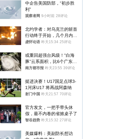
中企告美国防部，“初步胜
利”
观察者网
9小时前
28评论
北约学者：对乌克兰的斩首
行动终于开始，几个月内乌
将投降
虚怀论语
昨天15:34
25评论
或重回超强台风级！“白海
豚”云系面积，比6个广东还
大！深圳官方：注意这件事
南方都市报
昨天23:55
39评论
挺进决赛！U17国足点球3-
1河床U17 将再战阿森纳
射门中国
昨天21:57
70评论
官方发文，一把手带头休
假，最不内卷的省掀桌子了
智谷趋势
昨天15:32
27评论
美媒爆料：美副防长想访