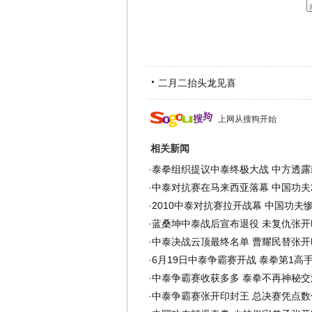
二月二抬头龙见喜
上网从搜狗开始
相关新闻
·
泰拳组织提议中泰终极大战 中方透露
·
中泰对抗赛在马来西亚落幕 中国功夫2
·
2010中泰对抗赛拉开战幕 中国功夫
·
蓝桑坤中泰战后宣布退役 未复仇张开
·
中泰决战云顶最终名单 曹耀民替张开
·
6月19日中泰争霸赛开战 泰拳第1高
·
中泰争霸赛收获多多 泰拳不再神秘交
·
中泰争霸赛张开印封王 总决赛凭点数