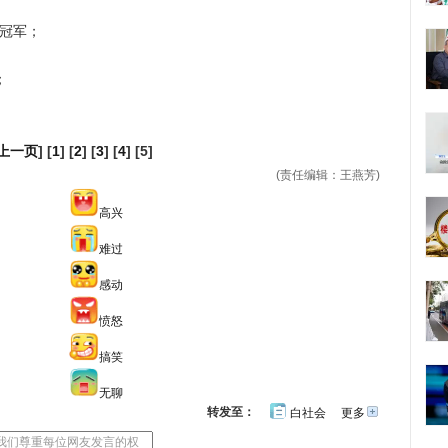
冠军；
；
上一页
] [
1
] [
2
] [
3
] [
4
] [5]
(责任编辑：王燕芳)
高兴
难过
感动
愤怒
搞笑
无聊
转发至：
白社会
更多
开
心
人
网
人