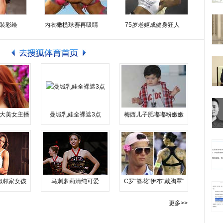
装彩绘
内衣橄榄球赛再吸睛
75岁老妪成健身狂人
大美女主播
曼城乳娃全裸遮3点
梅西儿子肥嘟嘟粉嫩嫩
似邻家女孩
马刺萝莉清纯可爱
C罗"簪花"伊布"戴胸罩"
更多>>