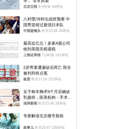
华，“非常执着”
北京日报
9小时前
44评论
八村塁/河村出战世预赛 中
国男篮错过最强日本队
中国篮镜头
昨天13:58
36评论
最高近亿元！多家A股公司
收到美国关税退税
上海证券报
7小时前
141评论
2岁男童遭漏诊后死亡 医生
被判刑有点冤
狐度
昨天17:20
152评论
女子称丰胸术9个月后确诊
乳腺癌，医美机构：手术不
可能引发癌症，建议走司法
澎湃新闻
昨天21:46
28评论
途径
专家解读北京楼市新政
政事儿
昨天23:47
130评论