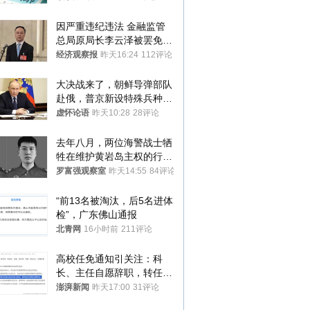
因严重违纪违法 金融监管
总局原局长李云泽被罢免全
国人大代表
经济观察报
昨天16:24
112评论
大决战来了，朝鲜导弹部队
赴俄，普京新设特殊兵种，
76岁老将扛旗
虚怀论语
昨天10:28
28评论
去年八月，两位海警战士牺
牲在维护黄岩岛主权的行动
中
罗富强观察室
昨天14:55
84评论
“前13名被淘汰，后5名进体
检”，广东佛山通报
北青网
16小时前
211评论
高校任免通知引关注：科
长、主任自愿辞职，转任思
政辅导员
澎湃新闻
昨天17:00
31评论