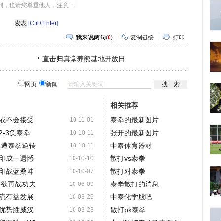
豆
网
瓣
爱
分
[Ctrl+Enter]
享
我来说两句
(
0
)
复制链接
打印
直击归真堂养熊基地开放日
网页
新闻
相关推荐
或不会接受
泰拳的最新图片
10-11-01
-3负泰拳
张开的最新图片
10-10-11
惨遭泰拳逆转
中泰体育器材
10-10-11
印成一遗憾
散打vs泰拳
10-10-10
印战蓝桑坤
散打对泰拳
10-10-07
手欲再战功夫
泰拳散打的消息
10-06-09
流有益发展
中泰化学股吧
10-03-26
优势胜威汉
散打pk泰拳
10-03-23