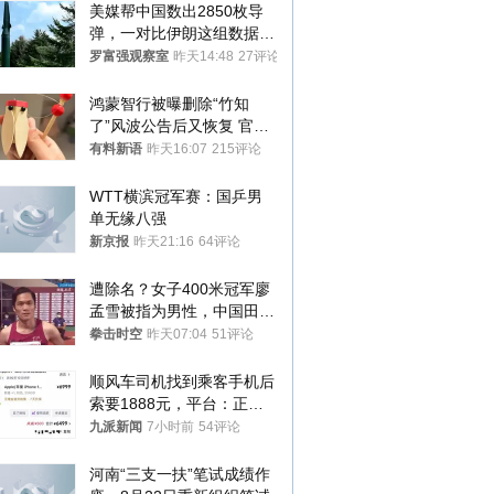
美媒帮中国数出2850枚导
弹，一对比伊朗这组数据，
发现出大事了
罗富强观察室
昨天14:48
27评论
鸿蒙智行被曝删除“竹知
了”风波公告后又恢复 官媒
曾力挺：劝华为要大度的，
有料新语
昨天16:07
215评论
你们适不适合？
WTT横滨冠军赛：国乒男
单无缘八强
新京报
昨天21:16
64评论
遭除名？女子400米冠军廖
孟雪被指为男性，中国田协
默不作声
拳击时空
昨天07:04
51评论
顺风车司机找到乘客手机后
索要1888元，平台：正和
司机沟通协商
九派新闻
7小时前
54评论
河南“三支一扶”笔试成绩作