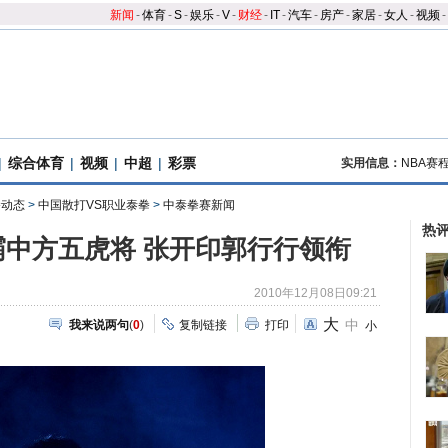
新闻
-
体育
-
S
-
娱乐
-
V
-
财经
-
IT
-
汽车
-
房产
-
家居
-
女人
-
视频
-
|
综合体育
|
视频
|
中超
|
彩票
实用信息：
NBA赛
拳动态
>
中国散打VS职业泰拳
>
中泰拳赛新闻
热
争霸中方五虎将 张开印郭行行领衔
2010年12月08日09:21
大
中
我来说两句
(
0
)
复制链接
打印
小