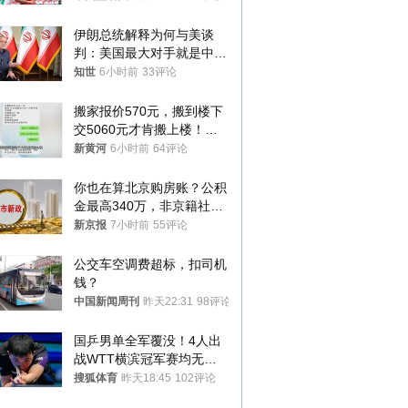
伊朗总统解释为何与美谈
判：美国最大对手就是中
国，但他们也在对话
知世
6小时前
33评论
搬家报价570元，搬到楼下
交5060元才肯搬上楼！女
子傻眼了……
新黄河
6小时前
64评论
你也在算北京购房账？公积
金最高340万，非京籍社保
1年
新京报
7小时前
55评论
公交车空调费超标，扣司机
钱？
中国新闻周刊
昨天22:31
98评论
国乒男单全军覆没！4人出
战WTT横滨冠军赛均无缘
八强
搜狐体育
昨天18:45
102评论