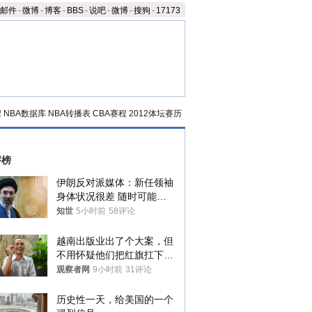
邮件
-
微博
-
博客
-
BBS
-
说吧
-
微博
-
搜狗
-
17173
程
NBA数据库
NBA转播表
CBA赛程
2012体坛赛历
评榜
伊朗反对派媒体：新任领袖
身体状况很差 随时可能离
世
知世
5小时前
58评论
越南出版业出了个大案，但
不用怀疑他们把红旗扛下去
的决心
观察者网
9小时前
31评论
历史性一天，给美国的一个