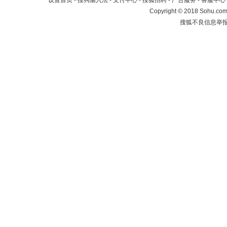
设置首页
-
搜狗输入法
-
支付中心
-
搜狐招聘
-
广告服务
-
客服中心
Copyright
©
2018 Sohu.com 
搜狐不良信息举