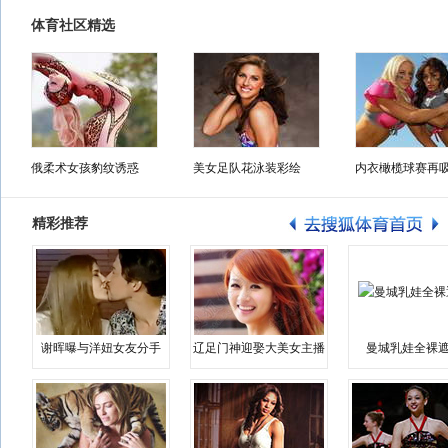
体育社区精选
俄柔术女孩豹纹诱惑
美女足队花泳装彩绘
内衣橄榄球赛再
精彩推荐
谢晖曝与洋妞女友分手
辽足门神迎娶大美女主播
曼城乳娃全裸遮