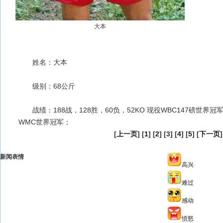
大本
姓名：大本
级别：68公斤
战绩：188战，128胜，60负，52KO 现役WBC147磅世界冠
WMC世界冠军；
[
上一页
] [
1
] [
2
] [3] [
4
] [
5
] [
下一页
]
新闻表情
高兴
难过
感动
愤怒