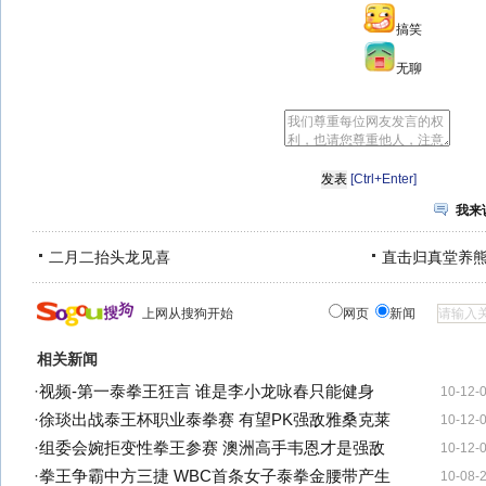
搞笑
无聊
[Ctrl+Enter]
我来
二月二抬头龙见喜
直击归真堂养
上网从搜狗开始
网页
新闻
相关新闻
·
视频-第一泰拳王狂言 谁是李小龙咏春只能健身
10-12-
·
徐琰出战泰王杯职业泰拳赛 有望PK强敌雅桑克莱
10-12-
·
组委会婉拒变性拳王参赛 澳洲高手韦恩才是强敌
10-12-
·
拳王争霸中方三捷 WBC首条女子泰拳金腰带产生
10-08-