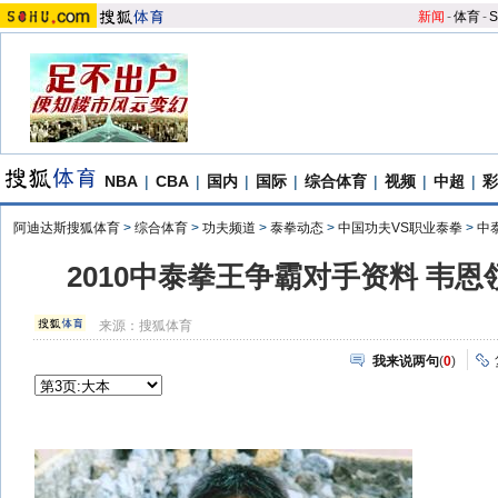
新闻
-
体育
-
S
NBA
|
CBA
|
国内
|
国际
|
综合体育
|
视频
|
中超
|
彩
阿迪达斯搜狐体育
>
综合体育
>
功夫频道
>
泰拳动态
>
中国功夫VS职业泰拳
>
中
2010中泰拳王争霸对手资料 韦
来源：
搜狐体育
我来说两句
(
0
)