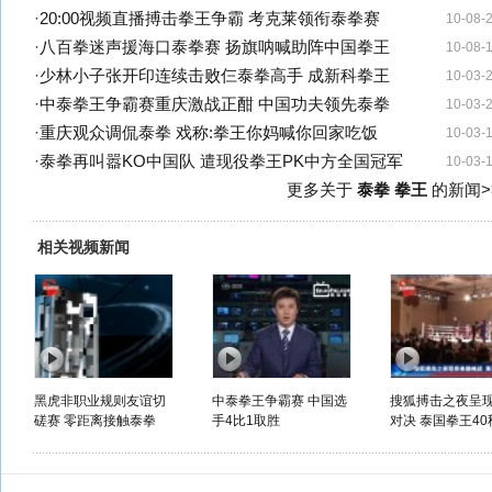
·
20:00视频直播搏击拳王争霸 考克莱领衔泰拳赛
10-08-
·
八百拳迷声援海口泰拳赛 扬旗呐喊助阵中国拳王
10-08-
·
少林小子张开印连续击败仨泰拳高手 成新科拳王
10-03-
·
中泰拳王争霸赛重庆激战正酣 中国功夫领先泰拳
10-03-
·
重庆观众调侃泰拳 戏称:拳王你妈喊你回家吃饭
10-03-
·
泰拳再叫嚣KO中国队 遣现役拳王PK中方全国冠军
10-03-
更多关于
泰拳 拳王
的新闻>
相关视频新闻
黑虎非职业规则友谊切
中泰拳王争霸赛 中国选
搜狐搏击之夜呈
磋赛 零距离接触泰拳
手4比1取胜
对决 泰国拳王40秒