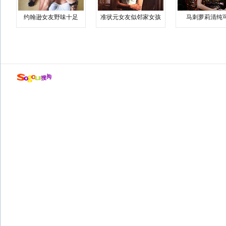
约翰逊女友野味十足
准状元女友似邻家女孩
马刺萝莉清纯