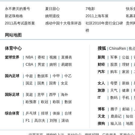
永不磨灭的番号
夏日甜心
7电影
快乐
新还珠格格
姚明退役
2011上海车展
私募
2011高考试题答案
感动中国十大母亲评选
社区2010年度行业口碑
贵州
榜
网站地图
体育中心
搜狐
|
ChinaRen
|
焦
篮球世界
|
NBA
|
赛程
|
视频
|
直播表
新闻
|
军事
|
公益
|
|
CBA
|
男篮
|
姚明
|
易建联
财经
|
股票
|
理财
|
汽车
|
购车
|
家居
|
国内足球
|
中超
|
数据库
|
中甲
|
中乙
|
国足
|
国奥
|
国青
|
女足
女人
|
母婴
|
新娘
|
旅游
|
天气
|
健康
|
国际足球
|
英超
|
意甲
|
西甲
|
海外
IT
|
数码
|
手机
|
|
欧预赛
|
欧冠
|
欧联
|
数据
博客
|
圈子
|
邮箱
|
综合体育
|
乒乓球
|
排球
|
体操
|
台球
天龙
|
鹿鼎记
|
短信
|
F1
|
高尔夫
|
刘翔
|
滚动
搜狗
|
输入法
|
地图