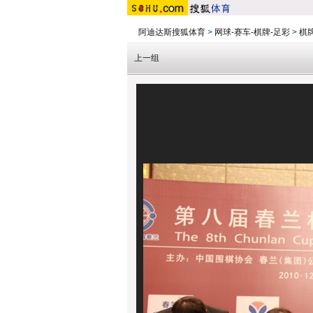
阿迪达斯搜狐体育
>
网球-赛车-棋牌-足彩
>
棋
上一组