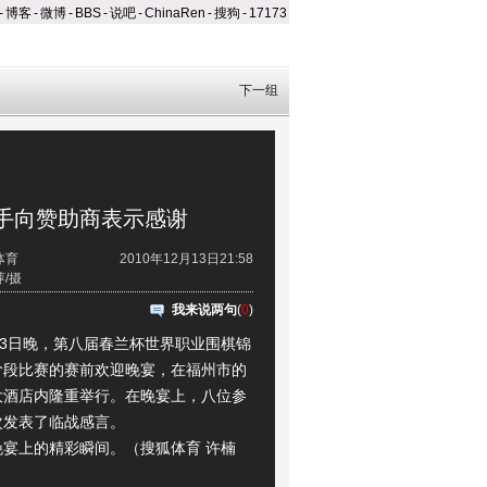
-
博客
-
微博
-
BBS
-
说吧
-
ChinaRen
-
搜狗
-
17173
下一组
手向赞助商表示感谢
体育
2010年12月13日21:58
/摄
我来说两句
(
0
)
3日晚，第八届春兰杯世界职业围棋锦
阶段比赛的赛前欢迎晚宴，在福州市的
大酒店内隆重举行。在晚宴上，八位参
次发表了临战感言。
上的精彩瞬间。（搜狐体育 许楠