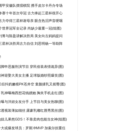
围甲安徽队摆擂棋院 携手皮尔卡丹办专场
参赛十年首次夺冠 古力捧起三星杯很开心
古力夺得三星杯谢母亲 眼含热泪声音哽咽
个世界冠军全记录 尚缺少最重一冠(组图)
刘菁与陈盈讲解决胜局 美女向古妈妈提问
三星杯决胜局古力自信 刘思明杨一等助阵
行
脚申思服刑演节目 穿民俗装表情诡异(图)
神迎娶大美女主播 足球版婚纱照爆笑(图)
0后抖奶嫩模PK苍井空 童颜揉乳又摇臀(图)
乳神曝梅西想花钱嫖她 胸夹手机走红(图)
曝与洋妞女友分手 上节目与美女热聊(图)
透视装薄如细丝 露豪乳嘟红唇秀黑丝(图)
妞儿果然GDS！不靠卖肉也能当女神(组图)
十大或爆发球员：罗斯冲MVP 加索尔担重任