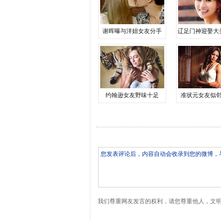
谢晖曝与洋妞女友分手
辽足门神迎娶大
约翰逊女友野味十足
准状元女友似
我们尊重网友发言的权利，请您尊重他人，文