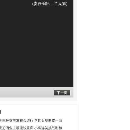
(责任编辑：兰克辉)
下一页
图
春兰杯赛前发布会进行 李世石现调皮一面
景芝酒业主场迎战重庆 小将连笑挑战谢赫