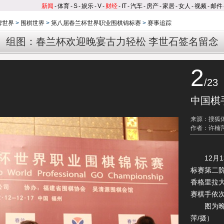
新闻
-
体育
-
S
-
娱乐
-
V
-
财经
-
IT
-
汽车
-
房产
-
家居
-
女人
-
视频
-
邮件
牌世界
>
围棋世界
>
第八届春兰杯世界职业围棋锦标赛
>
赛事追踪
组图：春兰杯欢迎晚宴古力轻松 李世石签名留念
2
/23
中国棋
来源：搜狐
作者：许楠萍
12月1
标赛第二
香格里拉
赛棋手依
图为晚宴
萍/摄）