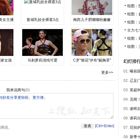
组图：
组图：
美女主播
曼城乳娃全裸遮3点
梅西儿子肥嘟嘟粉嫩嫩
组图：
古力七
组图：
组图：
邻家女孩
马刺萝莉清纯可爱
C罗"簪花"伊布"戴胸罩"
幻灯排
01.
曝前国
更多>>
02.
辽足门
我来说两句
(
0
)
03.
英超9
04.
丑闻！
05.
谢晖自
06.
谢莉尔
[Ctrl+Enter]
明用语。
07.
厄祖的
08.
新季