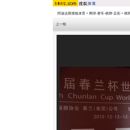
阿迪达斯搜狐体育
>
网球-赛车-棋牌-足彩
>
棋
上一组