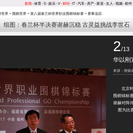
新闻
-
体育
-
S
-
娱乐
-
V
-
财经
-
IT
-
汽车
-
房产
-
家居
-
女人
-
视频
-
邮件
牌世界
>
围棋世界
>
第八届春兰杯世界职业围棋锦标赛
>
赛事追踪
组图：春兰杯半决赛谢赫沉稳 古灵益挑战李世石
2
/13
华以刚
来源：搜狐
北京时间
围棋锦标
谢赫对阵
图为比赛