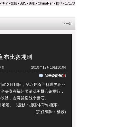
-
博客
-
微博
-
BBS
-
说吧
-
ChinaRen
-
搜狗
-
17173
下一组
宣布比赛规则
体育
2010年12月16日10:04
我来说两句
(
0
)
12月16日，第八届春兰杯世界职业
赛半决赛在福州吴清源围棋会馆举行，
许映皓，古灵益迎战李世石。
场景。（摄影：搜狐体育许楠萍）
(责任编辑：杨诚)