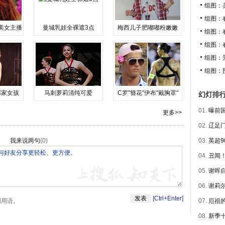
组图：
组图：
美女主播
曼城乳娃全裸遮3点
梅西儿子肥嘟嘟粉嫩嫩
组图：
组图：
组图：
组图：
邻家女孩
马刺萝莉清纯可爱
C罗"簪花"伊布"戴胸罩"
幻灯排
01.
曝前国
更多>>
02.
辽足门
我来说两句
(
0
)
03.
英超9
04.
丑闻！
05.
谢晖自
06.
谢莉尔
[Ctrl+Enter]
明用语。
07.
厄祖的
08.
新季