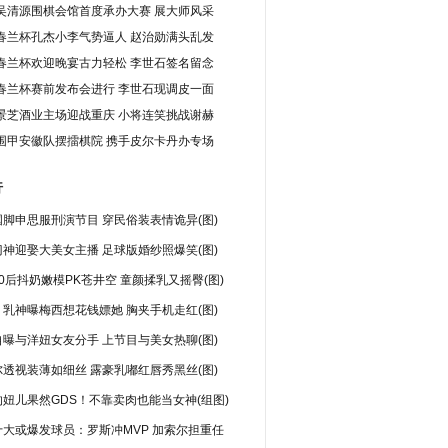
吴清源围棋会馆首度承办大赛 展大师风采
春兰杯孔杰小李气势逼人 赵治勋满头乱发
春兰杯欢迎晚宴古力轻松 李世石签名留念
春兰杯赛前发布会进行 李世石现调皮一面
景芝酒业主场迎战重庆 小将连笑挑战谢赫
围甲安徽队摆擂棋院 携手皮尔卡丹办专场
行
脚申思服刑演节目 穿民俗装表情诡异(图)
神迎娶大美女主播 足球版婚纱照爆笑(图)
0后抖奶嫩模PK苍井空 童颜揉乳又摇臀(图)
乳神曝梅西想花钱嫖她 胸夹手机走红(图)
曝与洋妞女友分手 上节目与美女热聊(图)
透视装薄如细丝 露豪乳嘟红唇秀黑丝(图)
妞儿果然GDS！不靠卖肉也能当女神(组图)
十大或爆发球员：罗斯冲MVP 加索尔担重任