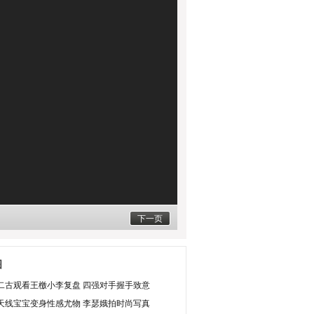
下一页
图
二古观看王檄小李复盘 四强对手握手致意
天线宝宝变身性感尤物 李瑟娥拍时尚写真