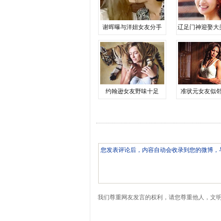
谢晖曝与洋妞女友分手
辽足门神迎娶大
约翰逊女友野味十足
准状元女友似
我们尊重网友发言的权利，请您尊重他人，文