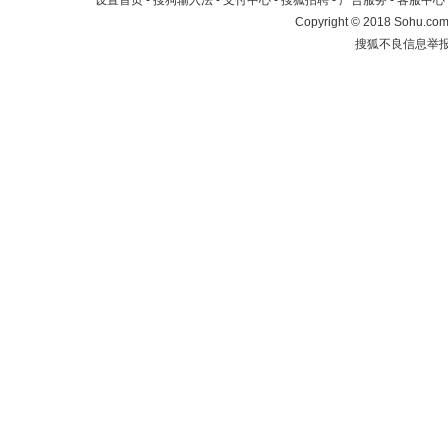
设置首页
-
搜狗输入法
-
支付中心
-
搜狐招聘
-
广告服务
-
客服中心
Copyright
©
2018 Sohu.com 
搜狐不良信息举