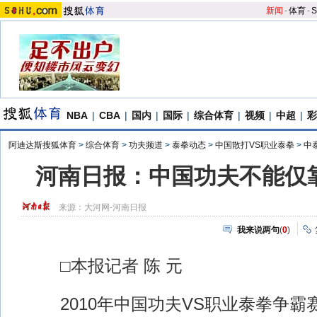
新闻
-
体育
-
S
NBA
|
CBA
|
国内
|
国际
|
综合体育
|
视频
|
中超
|
彩
阿迪达斯搜狐体育
>
综合体育
>
功夫频道
>
泰拳动态
>
中国散打VS职业泰拳
>
中
河南日报：中国功夫不能仅靠
来源：
大河网-河南日报
我来说两句
(
0
)
□本报记者 陈 元
2010年中国功夫VS职业泰拳争霸