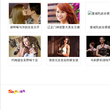
谢晖曝与洋妞女友分手
辽足门神迎娶大美女主播
曼城乳娃全裸遮
约翰逊女友野味十足
准状元女友似邻家女孩
马刺萝莉清纯