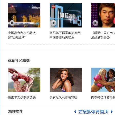
中国舞台剧在伦敦掀
奥尼尔不屑霍华德 称到
《唱游中国》 许
起"功夫旋风"
中国要变功夫鲨鱼
展品酒功夫②
体育社区精选
俄柔术女孩豹纹诱惑
美女足队花泳装彩绘
内衣橄榄球赛再
精彩推荐