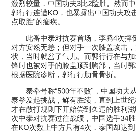
激烈较量，中国功夫3比2险胜。然而
郭行行连遭KO，也暴露出中国功夫攻
点取胜”的痼疾。
此番中泰对抗赛首场，李腾4次摔倒
对方安然无恙；但对手一次膝盖攻击，
状，当时就岔了气儿。而郭行行在与加
锋时也被对手的膝盖顶到胸部，当时郭
根据医院诊断，郭行行肋骨骨折。
泰拳号称“500年不败”，中国功夫从
泰拳发起挑战，鲜有胜绩，直到上世纪8
才在散打规则下开始尝到久违的胜利滋
次中泰对抗赛过往战绩，中国选手34胜
在KO次数上中方只有4次，泰国却达到