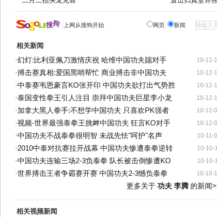
二月二抬头龙见喜
直击归真堂养
上网从搜狗开始
网页
新闻
相关新闻
·
幻灯:比利亚佩刀激情庆祝 哈维中国功夫踹对手
10-12-
·
搏击赛真相:爱国黑哨帮忙 商业搏击非中国功夫
10-12-
·
中泰赛韦恩豪言KO张开印 中国功夫欲打出气势胜
10-12-
·
泰国变性拳王引人注目 崇拜中国功夫巨星李小龙
10-12-
·
加拿大黑人拳手:不想学中国功夫 只喜欢PK强者
10-12-
·
视频-世界最强泰拳王挑衅中国功夫 狂言KO对手
10-12-
·
中国功夫不战泰拳很明智 未战先怯"呵护"名声
10-11-
·
2010中泰对抗赛拉开战幕 中国功夫惨遭泰拳逆转
10-10-
·
中国功夫连输三场2-3负泰拳 队长被击倒惨遭KO
10-10-
·
世界搏击王者争霸赛开赛 中国功夫2-3憾负泰拳
10-10-
更多关于
功夫 李腾
的新闻>
相关视频新闻