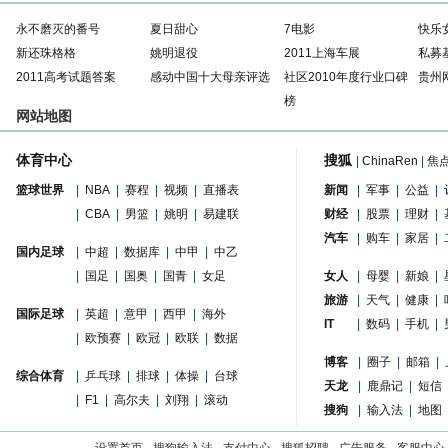
永不磨灭的番号
夏日甜心
7电影
快乐
新还珠格格
姚明退役
2011上海车展
私募
2011高考试题答案
感动中国十大母亲评选
社区2010年度行业口碑
贵州
榜
网站地图
体育中心
搜狐
|
ChinaRen
|
焦
篮球世界
|
NBA
|
赛程
|
视频
|
直播表
新闻
|
军事
|
公益
|
|
CBA
|
男篮
|
姚明
|
易建联
财经
|
股票
|
理财
|
汽车
|
购车
|
家居
|
国内足球
|
中超
|
数据库
|
中甲
|
中乙
|
国足
|
国奥
|
国青
|
女足
女人
|
母婴
|
新娘
|
旅游
|
天气
|
健康
|
国际足球
|
英超
|
意甲
|
西甲
|
海外
IT
|
数码
|
手机
|
|
欧预赛
|
欧冠
|
欧联
|
数据
博客
|
圈子
|
邮箱
|
综合体育
|
乒乓球
|
排球
|
体操
|
台球
天龙
|
鹿鼎记
|
短信
|
F1
|
高尔夫
|
刘翔
|
滚动
搜狗
|
输入法
|
地图