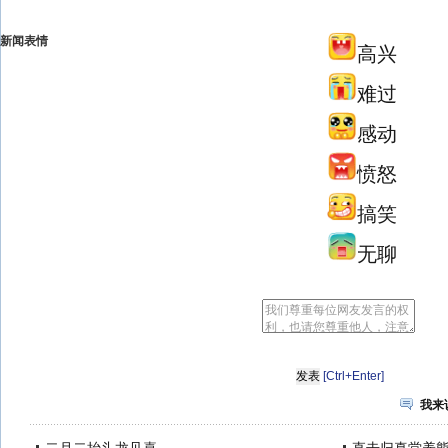
新闻表情
高兴
难过
感动
愤怒
搞笑
无聊
[Ctrl+Enter]
我来