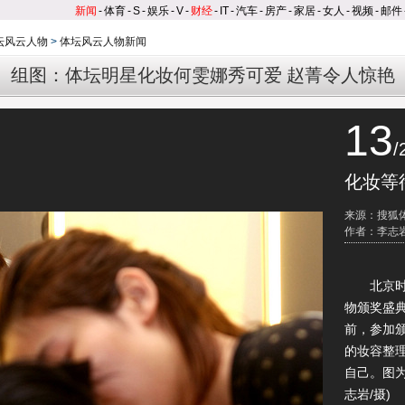
新闻
-
体育
-
S
-
娱乐
-
V
-
财经
-
IT
-
汽车
-
房产
-
家居
-
女人
-
视频
-
邮件
体坛风云人物
>
体坛风云人物新闻
组图：体坛明星化妆何雯娜秀可爱 赵菁令人惊艳
13
/
化妆等
来源：搜狐
作者：李志岩
北京时间1
物颁奖盛典
前，参加
的妆容整理
自己。图为
志岩/摄)