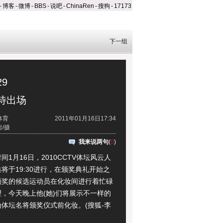
-
博客
-
微博
-
BBS
-
说吧
-
ChinaRen
-
搜狗
-
17173
下一组
29
待出场
体育
2011年01月16日17:34
/摄
我来说两句
(
0
)
月16日，2010CCTV体坛风云人
将于19:30进行，在颁奖典礼开始之
颁奖的候选运动员在化妆间进行着忙碌
，今天晚上他(她)们将展示不一样的
体坛名将颁奖仪式前化妆。(搜狐-李