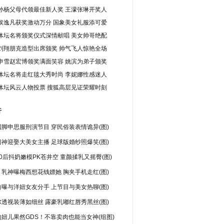
孙杨父母代领最佳新人奖 王濛张琳开奖人
侯逸凡获奖激动万分 国象美女礼服添可爱
体坛名将颁奖仪式深情献唱 美女帅哥绝配
刘翔朋克造型出席颁奖 帅气飞人惊艳全场
申雪赵宏博领奖满面笑容 姚滨为弟子颁奖
体坛名将走红毯大秀时尚 李妮娜性感迷人
体坛风云人物投票 搜狐高层见证荣耀时刻
行
脚申思服刑演节目 穿民俗装表情诡异(图)
神迎娶大美女主播 足球版婚纱照爆笑(图)
0后抖奶嫩模PK苍井空 童颜揉乳又摇臀(图)
乳神曝梅西想花钱嫖她 胸夹手机走红(图)
曝与洋妞女友分手 上节目与美女热聊(图)
透视装薄如细丝 露豪乳嘟红唇秀黑丝(图)
妞儿果然GDS！不靠卖肉也能当女神(组图)