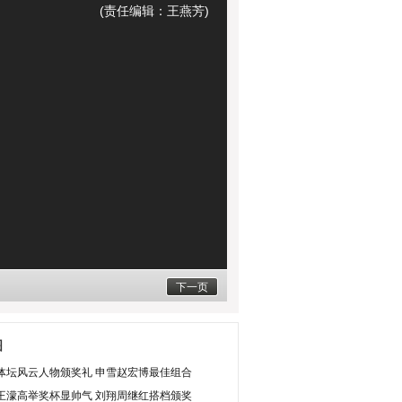
(责任编辑：王燕芳)
下一页
图
体坛风云人物颁奖礼 申雪赵宏博最佳组合
王濛高举奖杯显帅气 刘翔周继红搭档颁奖