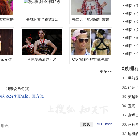
组图：
组图：
美女主播
曼城乳娃全裸遮3点
梅西儿子肥嘟嘟粉嫩嫩
组图：
组图：
组图：
组图：
组图：
邻家女孩
马刺萝莉清纯可爱
C罗"簪花"伊布"戴胸罩"
幻灯排
更多>>
01.
曝前国
02.
辽足门
我来说两句
(
0
)
03.
英超9
04.
丑闻！
05.
谢晖自
[Ctrl+Enter]
06.
谢莉尔
明用语。
07.
厄祖的