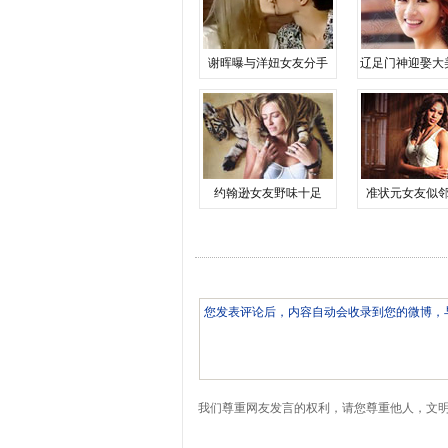
谢晖曝与洋妞女友分手
辽足门神迎娶大
约翰逊女友野味十足
准状元女友似
我们尊重网友发言的权利，请您尊重他人，文