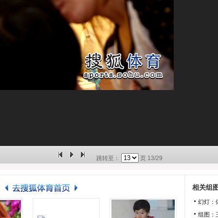
跳转至：
页
13/29
相关组
幻灯：
组图：