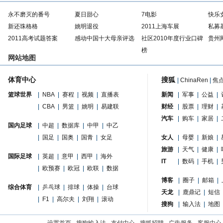
永不磨灭的番号
夏日甜心
7电影
快乐
新还珠格格
姚明退役
2011上海车展
私募
2011高考试题答案
感动中国十大母亲评选
社区2010年度行业口碑
贵州
榜
网站地图
体育中心
搜狐
|
ChinaRen
|
焦
篮球世界
|
NBA
|
赛程
|
视频
|
直播表
新闻
|
军事
|
公益
|
|
CBA
|
男篮
|
姚明
|
易建联
财经
|
股票
|
理财
|
汽车
|
购车
|
家居
|
国内足球
|
中超
|
数据库
|
中甲
|
中乙
|
国足
|
国奥
|
国青
|
女足
女人
|
母婴
|
新娘
|
旅游
|
天气
|
健康
|
国际足球
|
英超
|
意甲
|
西甲
|
海外
IT
|
数码
|
手机
|
|
欧预赛
|
欧冠
|
欧联
|
数据
博客
|
圈子
|
邮箱
|
综合体育
|
乒乓球
|
排球
|
体操
|
台球
天龙
|
鹿鼎记
|
短信
|
F1
|
高尔夫
|
刘翔
|
滚动
搜狗
|
输入法
|
地图