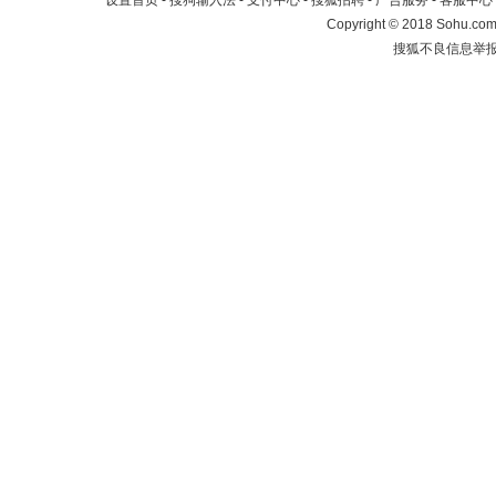
设置首页
-
搜狗输入法
-
支付中心
-
搜狐招聘
-
广告服务
-
客服中心
Copyright
©
2018 Sohu.com 
搜狐不良信息举