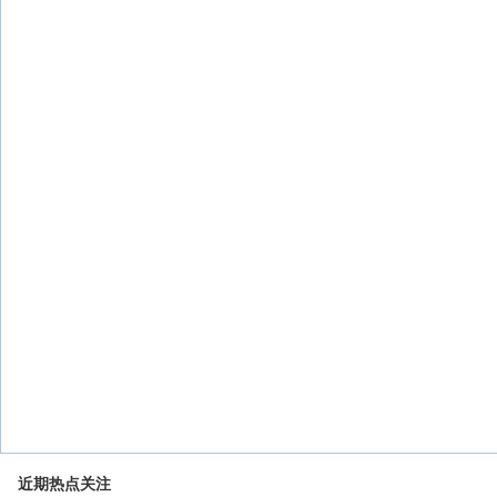
近期热点关注