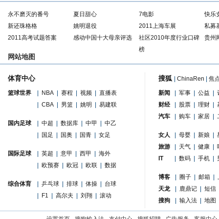
永不磨灭的番号
夏日甜心
7电影
快乐
新还珠格格
姚明退役
2011上海车展
私募
2011高考试题答案
感动中国十大母亲评选
社区2010年度行业口碑
贵州
榜
网站地图
体育中心
搜狐
|
ChinaRen
|
焦
篮球世界
|
NBA
|
赛程
|
视频
|
直播表
新闻
|
军事
|
公益
|
|
CBA
|
男篮
|
姚明
|
易建联
财经
|
股票
|
理财
|
汽车
|
购车
|
家居
|
国内足球
|
中超
|
数据库
|
中甲
|
中乙
|
国足
|
国奥
|
国青
|
女足
女人
|
母婴
|
新娘
|
旅游
|
天气
|
健康
|
国际足球
|
英超
|
意甲
|
西甲
|
海外
IT
|
数码
|
手机
|
|
欧预赛
|
欧冠
|
欧联
|
数据
博客
|
圈子
|
邮箱
|
综合体育
|
乒乓球
|
排球
|
体操
|
台球
天龙
|
鹿鼎记
|
短信
|
F1
|
高尔夫
|
刘翔
|
滚动
搜狗
|
输入法
|
地图