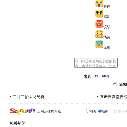
难过
感动
愤怒
搞笑
无聊
[Ctrl+Enter]
我来
二月二抬头龙见喜
直击归真堂养
上网从搜狗开始
网页
新闻
相关新闻