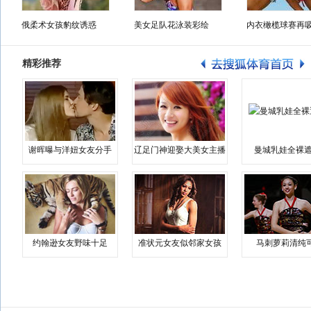
俄柔术女孩豹纹诱惑
美女足队花泳装彩绘
内衣橄榄球赛再
精彩推荐
谢晖曝与洋妞女友分手
辽足门神迎娶大美女主播
曼城乳娃全裸遮
约翰逊女友野味十足
准状元女友似邻家女孩
马刺萝莉清纯