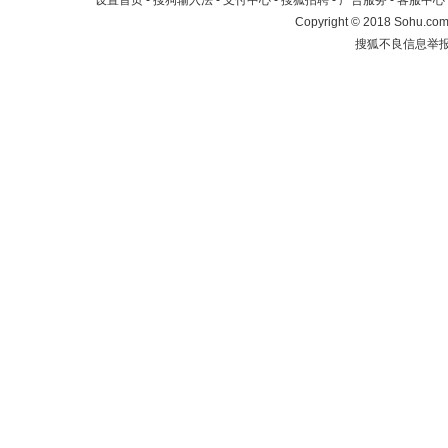
设置首页
-
搜狗输入法
-
支付中心
-
搜狐招聘
-
广告服务
-
客服中心
Copyright
©
2018 Sohu.com 
搜狐不良信息举