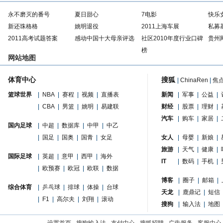
永不磨灭的番号
夏日甜心
7电影
快乐
新还珠格格
姚明退役
2011上海车展
私募
2011高考试题答案
感动中国十大母亲评选
社区2010年度行业口碑
贵州
榜
网站地图
体育中心
搜狐
|
ChinaRen
|
焦
篮球世界
|
NBA
|
赛程
|
视频
|
直播表
新闻
|
军事
|
公益
|
|
CBA
|
男篮
|
姚明
|
易建联
财经
|
股票
|
理财
|
汽车
|
购车
|
家居
|
国内足球
|
中超
|
数据库
|
中甲
|
中乙
|
国足
|
国奥
|
国青
|
女足
女人
|
母婴
|
新娘
|
旅游
|
天气
|
健康
|
国际足球
|
英超
|
意甲
|
西甲
|
海外
IT
|
数码
|
手机
|
|
欧预赛
|
欧冠
|
欧联
|
数据
博客
|
圈子
|
邮箱
|
综合体育
|
乒乓球
|
排球
|
体操
|
台球
天龙
|
鹿鼎记
|
短信
|
F1
|
高尔夫
|
刘翔
|
滚动
搜狗
|
输入法
|
地图