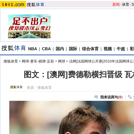
新闻
-
体育
-
S
NBA
|
CBA
|
国内
|
国际
|
综合体育
|
视频
|
中超
|
彩
搜狐体育
>
网球-赛车-棋牌-足彩
>
网球
>
法网|法国网球公开赛|2010年法国网球
图文：[澳网]费德勒横扫晋级 
来源：
搜狐体育
我来说两句
(
0
)