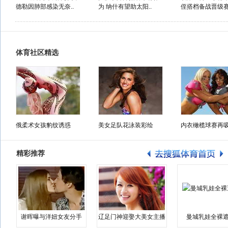
德勒因肺部感染无奈..
为 纳什有望助太阳..
侄搭档备战晋级
体育社区精选
俄柔术女孩豹纹诱惑
美女足队花泳装彩绘
内衣橄榄球赛再
精彩推荐
谢晖曝与洋妞女友分手
辽足门神迎娶大美女主播
曼城乳娃全裸遮