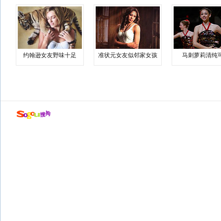
约翰逊女友野味十足
准状元女友似邻家女孩
马刺萝莉清纯