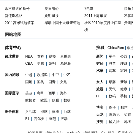
永不磨灭的番号
夏日甜心
7电影
快乐
新还珠格格
姚明退役
2011上海车展
私募
2011高考试题答案
感动中国十大母亲评选
社区2010年度行业口碑
贵州
榜
网站地图
体育中心
搜狐
|
ChinaRen
|
焦
篮球世界
|
NBA
|
赛程
|
视频
|
直播表
新闻
|
军事
|
公益
|
|
CBA
|
男篮
|
姚明
|
易建联
财经
|
股票
|
理财
|
汽车
|
购车
|
家居
|
国内足球
|
中超
|
数据库
|
中甲
|
中乙
|
国足
|
国奥
|
国青
|
女足
女人
|
母婴
|
新娘
|
旅游
|
天气
|
健康
|
国际足球
|
英超
|
意甲
|
西甲
|
海外
IT
|
数码
|
手机
|
|
欧预赛
|
欧冠
|
欧联
|
数据
博客
|
圈子
|
邮箱
|
综合体育
|
乒乓球
|
排球
|
体操
|
台球
天龙
|
鹿鼎记
|
短信
|
F1
|
高尔夫
|
刘翔
|
滚动
搜狗
|
输入法
|
地图