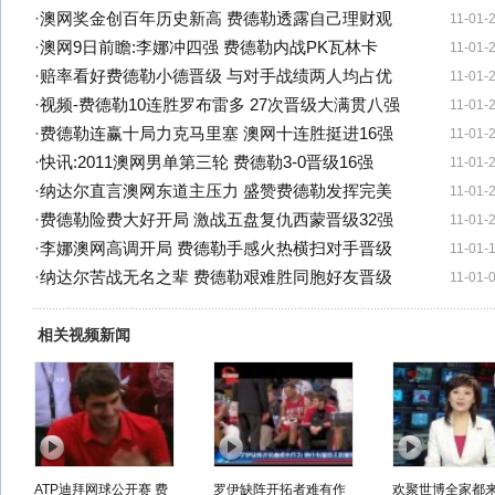
·
澳网奖金创百年历史新高 费德勒透露自己理财观
11-01-
·
澳网9日前瞻:李娜冲四强 费德勒内战PK瓦林卡
11-01-
·
赔率看好费德勒小德晋级 与对手战绩两人均占优
11-01-
·
视频-费德勒10连胜罗布雷多 27次晋级大满贯八强
11-01-
·
费德勒连赢十局力克马里塞 澳网十连胜挺进16强
11-01-
·
快讯:2011澳网男单第三轮 费德勒3-0晋级16强
11-01-
·
纳达尔直言澳网东道主压力 盛赞费德勒发挥完美
11-01-
·
费德勒险费大好开局 激战五盘复仇西蒙晋级32强
11-01-
·
李娜澳网高调开局 费德勒手感火热横扫对手晋级
11-01-
·
纳达尔苦战无名之辈 费德勒艰难胜同胞好友晋级
11-01-
相关视频新闻
ATP迪拜网球公开赛 费
罗伊缺阵开拓者难有作
欢聚世博全家都来