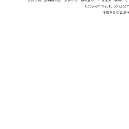
设置首页
-
搜狗输入法
-
支付中心
-
搜狐招聘
-
广告服务
-
客服中心
Copyright
©
2018 Sohu.com 
搜狐不良信息举