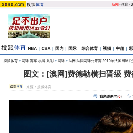
新闻
-
体育
-
S
NBA
|
CBA
|
国内
|
国际
|
综合体育
|
视频
|
中超
|
彩
搜狐体育
>
网球-赛车-棋牌-足彩
>
网球
>
法网|法国网球公开赛|2010年法国网球
图文：[澳网]费德勒横扫晋级 
来源：
搜狐体育
我来说两句
(
0
)