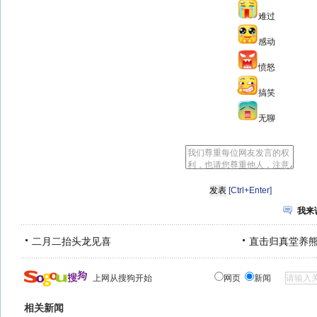
难过
感动
愤怒
搞笑
无聊
[Ctrl+Enter]
我来
二月二抬头龙见喜
直击归真堂养
上网从搜狗开始
网页
新闻
相关新闻