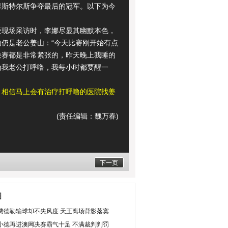
里斯特尔斯争夺最后的冠军。以下为今
场采访时，李娜尽显其幽默本色，
的仍是老公姜山：“今天比赛刚开始有点
决赛都是非常紧张的，昨天晚上我睡的
为我老公打呼噜，我每小时都要醒一
：相信马上会有治疗打呼噜的医院找姜
。
(责任编辑：魏万春)
下一页
图
费德勒输球却不失风度 天王离场背影落寞
小德再进澳网决赛霸气十足 不满裁判判罚