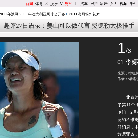
新闻
-
体育
-
S
-
娱乐
-
V
-
财经
-
IT
-
汽车
-
房产
-
家居
-
女人
-
视频
-
邮件
2011年澳网|2011年澳大利亚网球公开赛
>
2011澳网场外花絮
趣评27日语录：姜山可以做代言 费德勒太极推手
1
/6
01-李娜
来源：搜狐
作者：蜡笔
北京时间1
了第11
冷门，2
德约科维
好消息，
兹尼亚奇