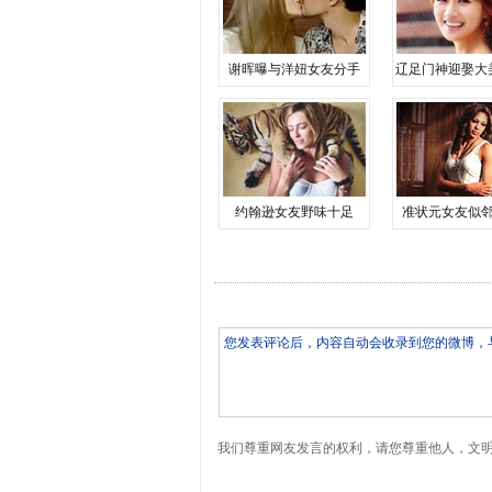
谢晖曝与洋妞女友分手
辽足门神迎娶大
约翰逊女友野味十足
准状元女友似
我们尊重网友发言的权利，请您尊重他人，文