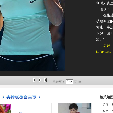
利时人克
日语录：
在接受现
被她调侃
紧张，半
不好，因
次。”
点评
山做代言
跳转至：
页
1/6
相关组
组图：
组图：