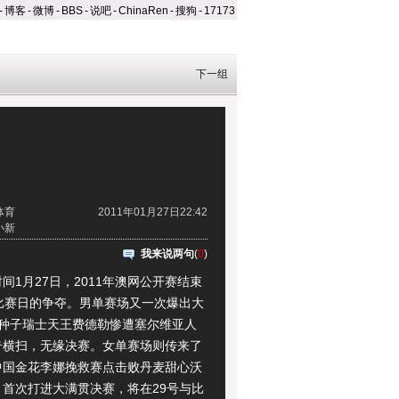
-
博客
-
微博
-
BBS
-
说吧
-
ChinaRen
-
搜狗
-
17173
下一组
体育
2011年01月27日22:42
小新
我来说两句
(
0
)
月27日，2011年澳网公开赛结束
个比赛日的争夺。男单赛场又一次爆出大
号种子瑞士天王费德勒惨遭塞尔维亚人
奇横扫，无缘决赛。女单赛场则传来了
中国金花李娜挽救赛点击败丹麦甜心沃
，首次打进大满贯决赛，将在29号与比