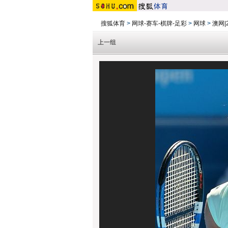
搜狐体育
>
网球-赛车-棋牌-足彩
>
网球
>
澳网|
上一组