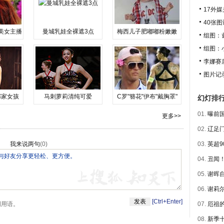
17外
40张
美女主播
曼城乳娃全裸遮3点
梅西儿子肥嘟嘟粉嫩嫩
组图：
组图：
李娜赛
图片记
邻家女孩
马刺萝莉清纯可爱
C罗"簪花"伊布"戴胸罩"
幻灯排
01.
曝前国
更多>>
02.
辽足门
我来说两句
(
0
)
03.
英超9
04.
丑闻！
05.
谢晖自
06.
谢莉尔
[Ctrl+Enter]
明用语。
07.
厄祖的
08.
新季