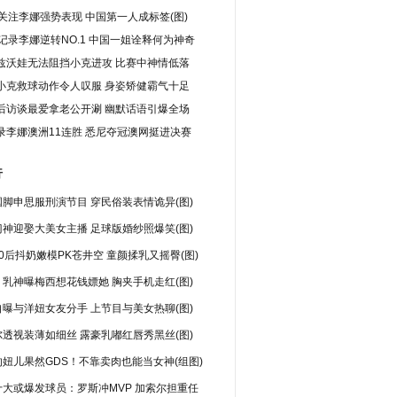
媒关注李娜强势表现 中国第一人成标签(图)
图记录李娜逆转NO.1 中国一姐诠释何为神奇
兹沃娃无法阻挡小克进攻 比赛中神情低落
小克救球动作令人叹服 身姿矫健霸气十足
后访谈最爱拿老公开涮 幽默话语引爆全场
录李娜澳洲11连胜 悉尼夺冠澳网挺进决赛
行
脚申思服刑演节目 穿民俗装表情诡异(图)
神迎娶大美女主播 足球版婚纱照爆笑(图)
0后抖奶嫩模PK苍井空 童颜揉乳又摇臀(图)
乳神曝梅西想花钱嫖她 胸夹手机走红(图)
曝与洋妞女友分手 上节目与美女热聊(图)
透视装薄如细丝 露豪乳嘟红唇秀黑丝(图)
妞儿果然GDS！不靠卖肉也能当女神(组图)
十大或爆发球员：罗斯冲MVP 加索尔担重任