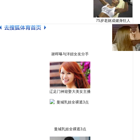
75岁老妪成健身狂人
谢晖曝与洋妞女友分手
辽足门神迎娶大美女主播
曼城乳娃全裸遮3点