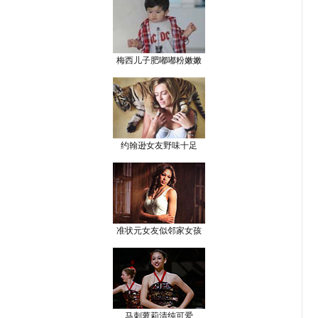
梅西儿子肥嘟嘟粉嫩嫩
约翰逊女友野味十足
准状元女友似邻家女孩
马刺萝莉清纯可爱