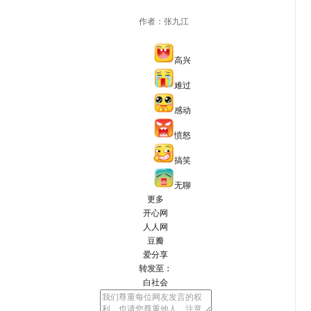
作者：张九江
高兴
难过
感动
愤怒
搞笑
无聊
更多
开心网
人人网
豆瓣
爱分享
转发至：
白社会