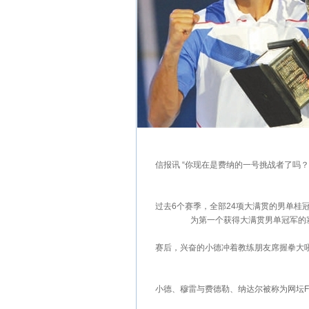
信报讯 “你现在是费纳的一号挑战者了吗？”
过去6个赛季，全部24项大满贯的男单桂冠，
为第一个获得大满贯男单冠军的
赛后，兴奋的小德冲着教练朋友席握拳大吼，
小德、穆雷与费德勒、纳达尔被称为网坛F4