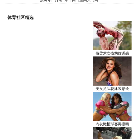
澳网今日打响 "水平高气温高人气高"
体育社区精选
俄柔术女孩豹纹诱惑
美女足队花泳装彩绘
内衣橄榄球赛再吸睛