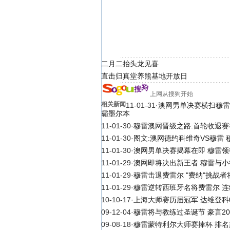
二月二抬头龙见喜
直击归真堂养熊基地开放日
上网从搜狗开始
相关新闻
11-01-31
·
澳网男单决赛横扫穆雷
霸墨尔本
11-01-30
·
穆雷澳网晋级之路:首轮收退赛
11-01-30
·
图文:澳网德约科维奇VS穆雷
11-01-30
·
澳网男单决赛揭幕在即 穆雷
11-01-29
·
澳网即将决出新王者 穆雷与小
11-01-29
·
穆雷击退费雷尔 "费纳"挑战
11-01-29
·
穆雷逆转西班牙名将费雷尔 
10-10-17
·
上海大师赛历届冠军 达维登科
09-12-04
·
穆雷将与教练过圣诞节 豪言2
09-08-18
·
穆雷蒙特利尔大师赛捧杯 排