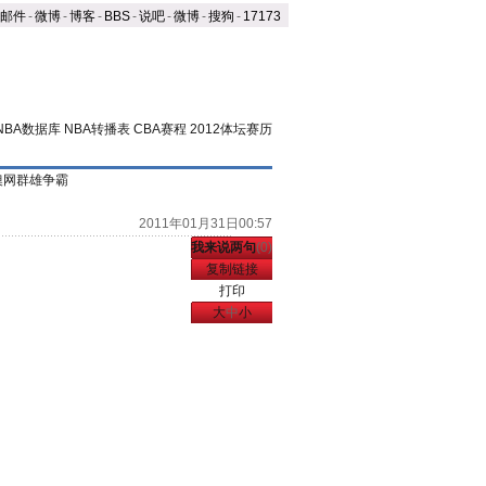
邮件
-
微博
-
博客
-
BBS
-
说吧
-
微博
-
搜狗
-
17173
NBA数据库
NBA转播表
CBA赛程
2012体坛赛历
1澳网群雄争霸
2011年01月31日00:57
我来说两句
(
0
)
复制链接
打印
大
中
小