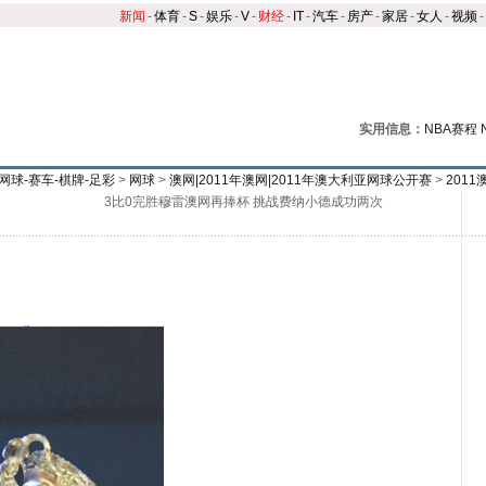
新闻
-
体育
-
S
-
娱乐
-
V
-
财经
-
IT
-
汽车
-
房产
-
家居
-
女人
-
视频
-
实用信息：
NBA赛程
网球-赛车-棋牌-足彩
>
网球
>
澳网|2011年澳网|2011年澳大利亚网球公开赛
>
201
3比0完胜穆雷澳网再捧杯 挑战费纳小德成功两次