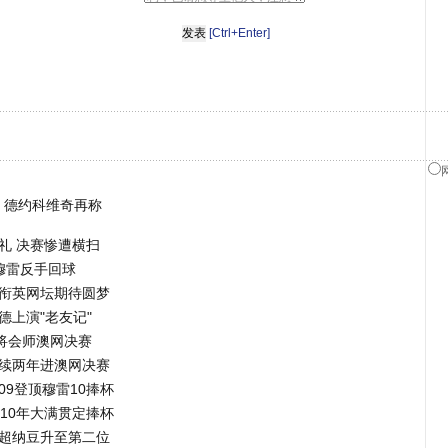
[Ctrl+Enter]
 德约科维奇再称
礼 决赛惨遭横扫
 穆雷反手回球
领衔英网坛期待圆梦
德上演"老友记"
者将会师澳网决赛
连续两年进澳网决赛
09登顶穆雷10捧杯
010年大满贯定捧杯
名超纳豆升至第二位