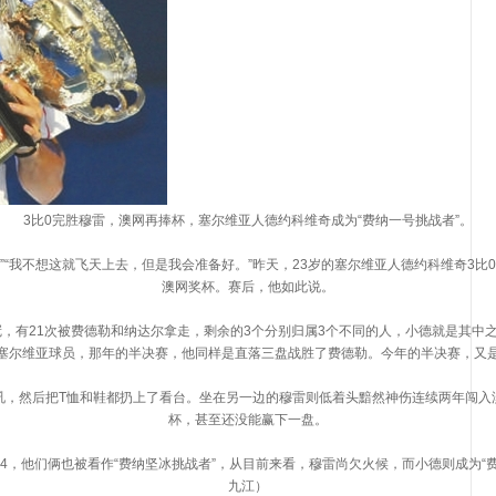
3比0完胜穆雷，澳网再捧杯，塞尔维亚人德约科维奇成为“费纳一号挑战者”。
“我不想这就飞天上去，但是我会准备好。”昨天，23岁的塞尔维亚人德约科维奇3比
澳网奖杯。赛后，他如此说。
有21次被费德勒和纳达尔拿走，剩余的3个分别归属3个不同的人，小德就是其中之一
塞尔维亚球员，那年的半决赛，他同样是直落三盘战胜了费德勒。今年的半决赛，又
然后把T恤和鞋都扔上了看台。坐在另一边的穆雷则低着头黯然神伤连续两年闯入
杯，甚至还没能赢下一盘。
，他们俩也被看作“费纳坚冰挑战者”，从目前来看，穆雷尚欠火候，而小德则成为“费
九江）