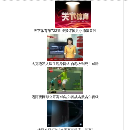
天下体育第733期 搜狐评国足小德赢首胜
杰克逊私人医生现身网络 自称收到死亡威胁
迈阿密网球公开赛 纳达尔苦战击败吉尔晋级