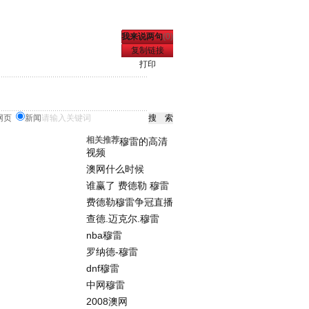
我来说两句
(
0
)
复制链接
打印
网页
新闻
相关推荐
穆雷的高清
视频
澳网什么时候
谁赢了 费德勒 穆雷
费德勒穆雷争冠直播
查德.迈克尔.穆雷
nba穆雷
罗纳德-穆雷
dnf穆雷
中网穆雷
2008澳网