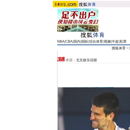
NBA
|
CBA
|
国内
|
国际
|
综合体育
|
视频
|
中超
|
彩票
搜狐体育
>
来源：
北京娱乐信报