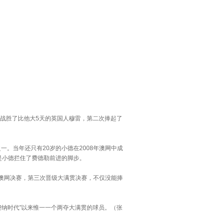
0战胜了比他大5天的英国人穆雷，第二次捧起了
。当年还只有20岁的小德在2008年澳网中成
是小德拦住了费德勒前进的脚步。
澳网决赛，第三次晋级大满贯决赛，不仅没能捧
纳时代”以来惟一一个两夺大满贯的球员。（张