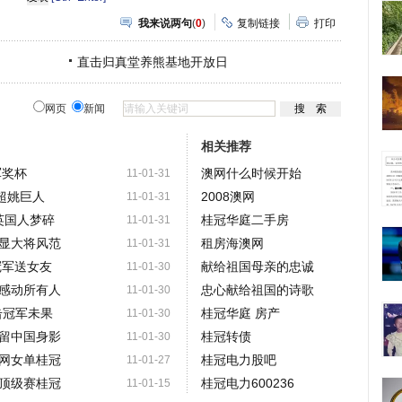
享
我来说两句
(
0
)
复制链接
打印
直击归真堂养熊基地开放日
网页
新闻
相关推荐
军奖杯
澳网什么时候开始
11-01-31
超姚巨人
2008澳网
11-01-31
英国人梦碎
桂冠华庭二手房
11-01-31
显大将风范
租房海澳网
11-01-31
冠军送女友
献给祖国母亲的忠诚
11-01-30
感动所有人
忠心献给祖国的诗歌
11-01-30
击冠军未果
桂冠华庭 房产
11-01-30
留中国身影
桂冠转债
11-01-30
网女单桂冠
桂冠电力股吧
11-01-27
顶级赛桂冠
桂冠电力600236
11-01-15