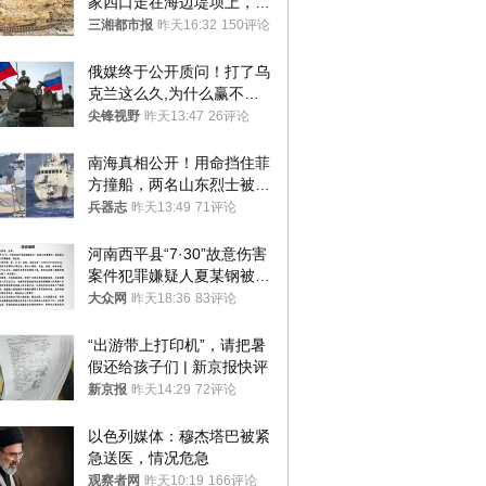
家四口走在海边堤坝上，其
中9岁男孩被巨浪卷入海
三湘都市报
昨天16:32
150评论
中，搜救仍在进行
俄媒终于公开质问！打了乌
克兰这么久,为什么赢不了?
答案令人沉默
尖锋视野
昨天13:47
26评论
南海真相公开！用命挡住菲
方撞船，两名山东烈士被授
武警最高荣誉
兵器志
昨天13:49
71评论
河南西平县“7·30”故意伤害
案件犯罪嫌疑人夏某钢被抓
获
大众网
昨天18:36
83评论
“出游带上打印机”，请把暑
假还给孩子们 | 新京报快评
新京报
昨天14:29
72评论
以色列媒体：穆杰塔巴被紧
急送医，情况危急
观察者网
昨天10:19
166评论