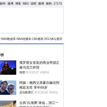
邮件
-
微博
-
博客
-
BBS
-
说吧
-
微博
-
搜狗
-
17173
程
NBA数据库
NBA转播表
CBA赛程
2012体坛赛历
评榜
俄罗斯女首富的商业帝国正
被乌克兰炸毁
知世
昨天20:27
43评论
阿媒：梅西父亲豪尔赫在阿
根廷去世 享年68岁
足坛欧美汇
昨天18:49
28评论
台风“白海豚”来临，浙江一