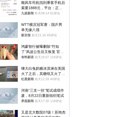
顺风车司机找到乘客手机后
索要1888元，平台：正和
司机沟通协商
九派新闻
昨天09:14
61评论
WTT横滨冠军赛：国乒男
单无缘八强
新京报
前天21:16
65评论
鸿蒙智行被曝删除“竹知
了”风波公告后又恢复 官媒
曾力挺：劝华为要大度的，
有料新语
前天16:07
216评论
你们适不适合？
继大白兔奶糖冰淇淋在美国
火了之后，其糖纸又火了！
海外博主盛赞：平面设计经
红星新闻
前天12:28
40评论
典之作
河南“三支一扶”笔试成绩作
废，8月22日重新组织笔试
界面新闻
前天17:30
118评论
又是北大数院07级！苏炜杰