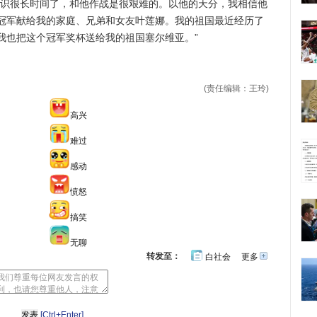
识很长时间了，和他作战是很艰难的。以他的天分，我相信他
冠军献给我的家庭、兄弟和女友叶莲娜。我的祖国最近经历了
我也把这个冠军奖杯送给我的祖国塞尔维亚。”
(责任编辑：王玲)
高兴
难过
感动
愤怒
搞笑
无聊
转发至：
白社会
更多
开
心
人
网
人
豆
网
瓣
爱
分
[Ctrl+Enter]