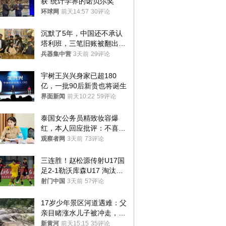
获“统计学界的诺贝尔奖”
环球网
前天14:57
30评论
沉默了5年，中国还不承认
塔利班，三笔旧账被翻出，
最大风险出现
兵器集中营
3天前
29评论
宇树王兴兴身家已超180
亿，一批90后新贵也将诞生
界面新闻
前天10:22
59评论
泰国女公务员精致妆容爆
红，本人回应批评：不喜欢
就别看
观察者网
3天前
73评论
三连胜！赵松源传射U17国
足2-1勒沃库森U17 淘汰赛
将战河床
射门中国
3天前
57评论
17岁少年景区河道遇难：父
亲目睹涨水儿子被冲走，当
地排除上游泄洪，家属盼厘
新黄河
前天15:15
35评论