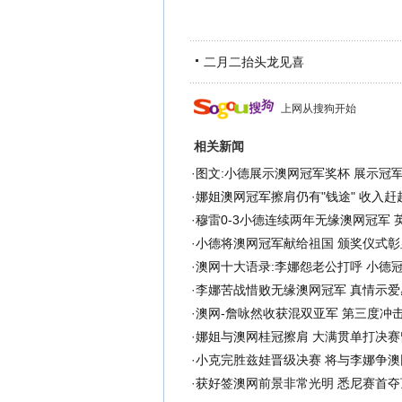
二月二抬头龙见喜
上网从搜狗开始
相关新闻
·
图文:小德展示澳网冠军奖杯 展示冠
·
娜姐澳网冠军擦肩仍有"钱途" 收入赶
·
穆雷0-3小德连续两年无缘澳网冠军 
·
小德将澳网冠军献给祖国 颁奖仪式彰
·
澳网十大语录:李娜怨老公打呼 小德
·
李娜苦战惜败无缘澳网冠军 真情示爱
·
澳网-詹咏然收获混双亚军 第三度冲
·
娜姐与澳网桂冠擦肩 大满贯单打决赛
·
小克完胜兹娃晋级决赛 将与李娜争澳
·
获好签澳网前景非常光明 悉尼赛首夺