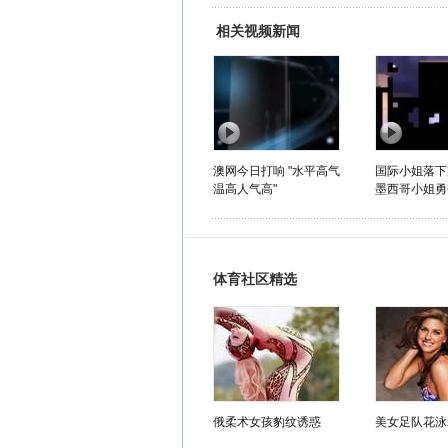
相关视频新闻
澳网今日打响 "水平高气
国际小姐落下
温高人气高"
墨西哥小姐勇
体育社区精选
俄柔术女孩豹纹诱惑
美女足队花泳