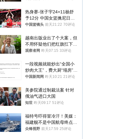
热身赛-张子宇24+11杨舒
予12分 中国女篮擒尼日利
亚
中国篮镜头
前天21:22
70评论
越南出版业出了个大案，但
不用怀疑他们把红旗扛下去
的决心
观察者网
昨天07:15
33评论
一段视频就能炒出“全国小
炒肉大王”，费大厨“塌房”了
吗？
中国新闻网
昨天10:21
21评论
美参院通过制裁法案 针对
俄油气进口大国
知世
昨天09:17
51评论
福特号吓得冒冷汗！美媒：
福建舰不是中国航母终点，
而是新起点！
尖锋视野
前天17:59
25评论