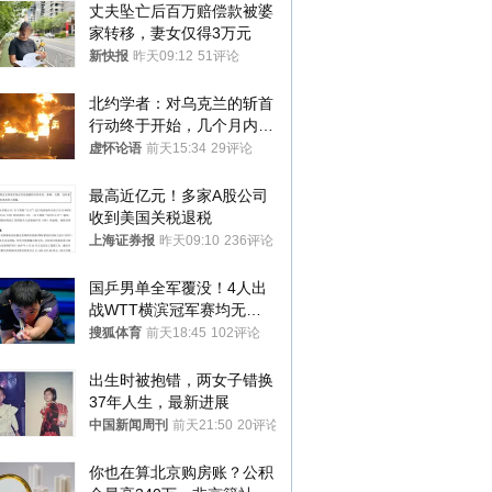
丈夫坠亡后百万赔偿款被婆
家转移，妻女仅得3万元
新快报
昨天09:12
51评论
北约学者：对乌克兰的斩首
行动终于开始，几个月内乌
将投降
虚怀论语
前天15:34
29评论
最高近亿元！多家A股公司
收到美国关税退税
上海证券报
昨天09:10
236评论
国乒男单全军覆没！4人出
战WTT横滨冠军赛均无缘
八强
搜狐体育
前天18:45
102评论
出生时被抱错，两女子错换
37年人生，最新进展
中国新闻周刊
前天21:50
20评论
你也在算北京购房账？公积