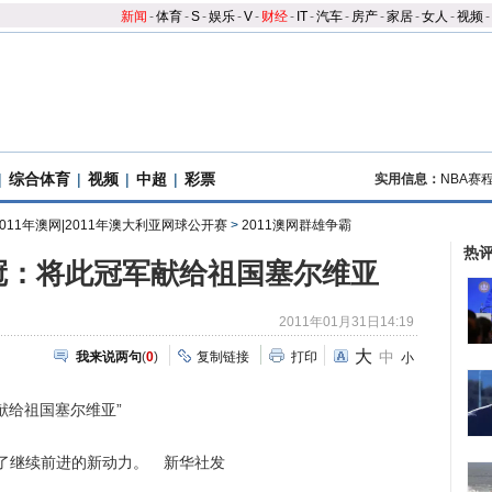
新闻
-
体育
-
S
-
娱乐
-
V
-
财经
-
IT
-
汽车
-
房产
-
家居
-
女人
-
视频
-
|
综合体育
|
视频
|
中超
|
彩票
实用信息：
NBA赛
2011年澳网|2011年澳大利亚网球公开赛
>
2011澳网群雄争霸
热
冠：将此冠军献给祖国塞尔维亚
2011年01月31日14:19
大
中
我来说两句
(
0
)
复制链接
打印
小
给祖国塞尔维亚”
继续前进的新动力。 新华社发