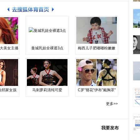
大美女主播
曼城乳娃全裸遮3点
梅西儿子肥嘟嘟粉嫩嫩
似邻家女孩
马刺萝莉清纯可爱
C罗"簪花"伊布"戴胸罩"
更多>>
我要发布