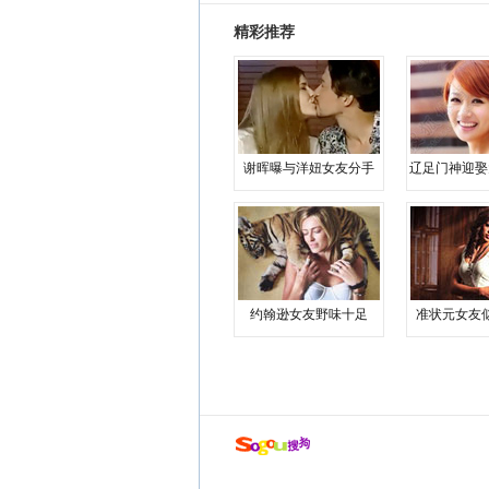
精彩推荐
谢晖曝与洋妞女友分手
辽足门神迎娶
约翰逊女友野味十足
准状元女友