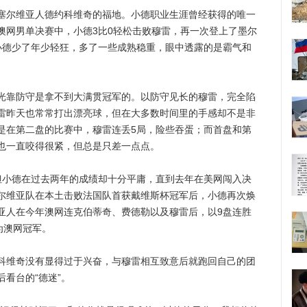
塞尔维亚人德约科维奇的福地。小德职业生涯曾经获得的唯一
澳网男单决赛中，小德3比0轻松击败穆雷，再一次登上了墨尔
小德少了年少轻狂，多了一些成熟稳重，眼中透露的是霸气和
靠防守是拿不到大满贯冠军的。以防守见长的穆雷，完全陷
雷昨天也常常打出漂亮球，但在大多数时间里的手感却不是非
是在第二盘的比赛中，穆雷连丢5局，险些吞蛋；而首盘和第
也一直咬得很紧，但总是只差一点点。
小德在过去两年的成绩却十分平庸，直到去年在美网闯入决
尔维亚队在本土击败法国队首获戴维斯杯冠军后，小德再次焕
亚人在今年澳网连克伯蒂奇、费德勒以及穆雷后，以9盘连胜
为澳网冠军。
维奇没有显得过于兴奋，与穆雷相互致意后就跑回自己的团
看台的“德迷”。