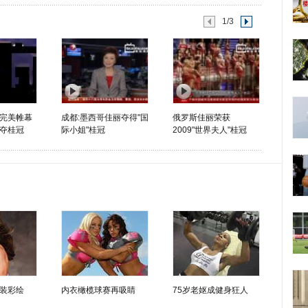
1/3
完美帷幕
成都:墨西哥佳丽夺得"国
俄罗斯佳丽荣获
夺桂冠
际小姐"桂冠
2009"世界夫人"桂冠
装彩绘
内衣橄榄球赛再吸睛
75岁老妪成健身狂人