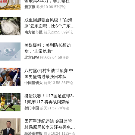
金最高340万，非京籍社保
1年
新京报
昨天10:06
57评论
或重回超强台风级！“白海
豚”云系面积，比6个广东还
大！深圳官方：注意这件事
南方都市报
前天23:55
39评论
美媒爆料：美副防长想访
华，“非常执着”
北京日报
昨天08:04
59评论
八村塁/河村出战世预赛 中
国男篮错过最强日本队
中国篮镜头
前天13:58
36评论
挺进决赛！U17国足点球3-
1河床U17 将再战阿森纳
射门中国
前天21:57
70评论
因严重违纪违法 金融监管
总局原局长李云泽被罢免全
国人大代表
经济观察报
前天16:24
112评论