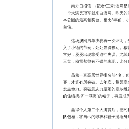
南方日报讯 (记者/王芳)澳网是
一个大满贯冠军就来自澳网。昨天的
本公园的最高领奖台。相比3年前，
自信。
这场澳网男单决赛再一次证明，光
入了小德的节奏，处处显得被动。穆
常好，屡屡出现非受迫性失误。尤其
三盘，穆雷都曾有不错的表现，比分
虽然一直高居世界排名前4名，但
赛，才算有所突破。去年底，带领塞
发生命力。突破意志力瓶颈的塞尔维
的佳绩摘掉“一满贯”的帽子，再度成
赢得个人第二个大满贯后，德约科
队包厢，将自己的球衣和鞋子抛给身后