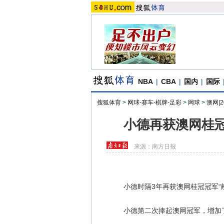
NBA
|
CBA
|
国内
|
国际
搜狐体育
>
网球-赛车-棋牌-足彩
>
网球
>
澳网|
小德再获澳网桂
来源：
南方日报
小德时隔3年再获澳网桂冠冠军“献
小德第二次捧起澳网冠军，增加了