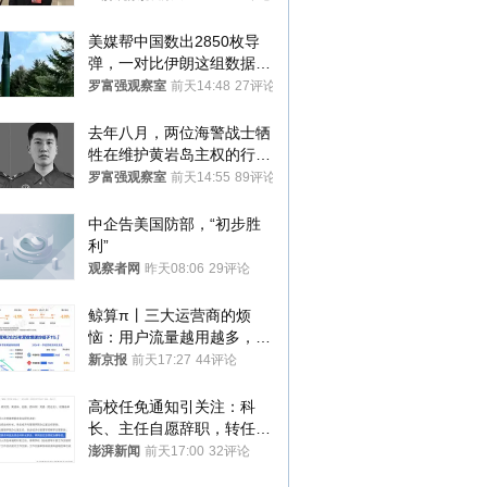
美媒帮中国数出2850枚导
弹，一对比伊朗这组数据，
发现出大事了
罗富强观察室
前天14:48
27评论
去年八月，两位海警战士牺
牲在维护黄岩岛主权的行动
中
罗富强观察室
前天14:55
89评论
中企告美国防部，“初步胜
利”
观察者网
昨天08:06
29评论
鲸算π丨三大运营商的烦
恼：用户流量越用越多，收
入却越来越少
新京报
前天17:27
44评论
高校任免通知引关注：科
长、主任自愿辞职，转任思
政辅导员
澎湃新闻
前天17:00
32评论