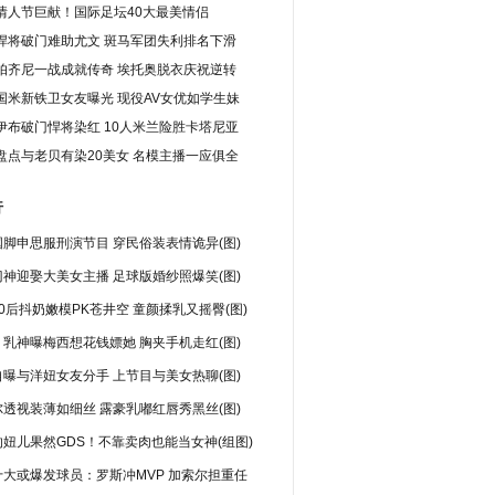
情人节巨献！国际足坛40大最美情侣
悍将破门难助尤文 斑马军团失利排名下滑
帕齐尼一战成就传奇 埃托奥脱衣庆祝逆转
国米新铁卫女友曝光 现役AV女优如学生妹
伊布破门悍将染红 10人米兰险胜卡塔尼亚
盘点与老贝有染20美女 名模主播一应俱全
行
脚申思服刑演节目 穿民俗装表情诡异(图)
神迎娶大美女主播 足球版婚纱照爆笑(图)
0后抖奶嫩模PK苍井空 童颜揉乳又摇臀(图)
乳神曝梅西想花钱嫖她 胸夹手机走红(图)
曝与洋妞女友分手 上节目与美女热聊(图)
透视装薄如细丝 露豪乳嘟红唇秀黑丝(图)
妞儿果然GDS！不靠卖肉也能当女神(组图)
十大或爆发球员：罗斯冲MVP 加索尔担重任