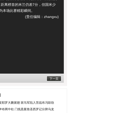
，距离榜首的米兰仍差7分，但国米少
图为本场比赛精彩瞬间。
(责任编辑：zhangxu)
下一页
图
皮耶罗大鹏展翅 斑马军陷入苦战布冯鼓劲
伊布两中柱 门线悬案致圣西罗记分牌乌龙