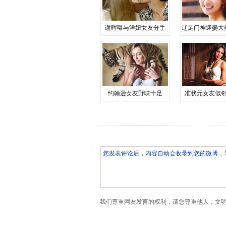
谢晖曝与洋妞女友分手
辽足门神迎娶大
约翰逊女友野味十足
准状元女友似
我们尊重网友发言的权利，请您尊重他人，文