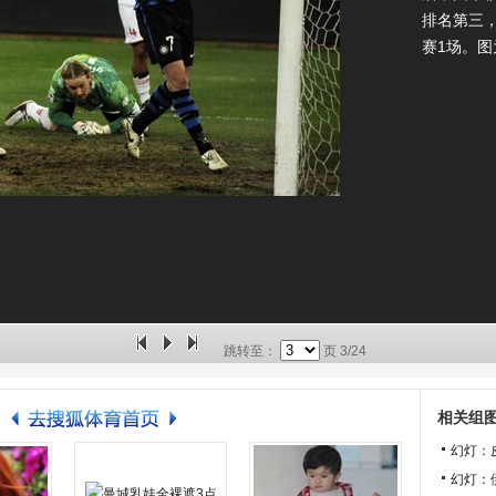
排名第三
赛1场。
跳转至：
页
3/24
相关组
幻灯：
幻灯：