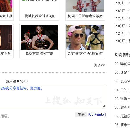
幻灯：
幻灯：
美女主播
曼城乳娃全裸遮3点
梅西儿子肥嘟嘟粉嫩嫩
幻灯：
幻灯：
幻灯：
幻灯：
邻家女孩
马刺萝莉清纯可爱
C罗"簪花"伊布"戴胸罩"
幻灯排
01.
曝前国
更多>>
02.
辽足门
我来说两句
(
0
)
03.
英超9
04.
丑闻！
05.
谢晖自
06.
谢莉尔
[Ctrl+Enter]
明用语。
07.
厄祖的
08.
新季