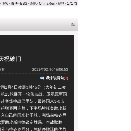
-
博客
-
微博
-
BBS
-
说吧
-
ChinaRen
-
搜狗
-
17173
下一组
庆祝破门
体育
2011年02月04日06:53
我来说两句
(
0
)
2月4日凌晨3时45分（大年初二凌
甲第23轮展开一轮焦点战。卫冕冠军国
赴客场挑战巴里队，最终国米3-0击
取得联赛两连胜，下半场埃托奥助攻新
打入自己的国米处子球，完场前帕齐尼
尔贾助攻斯内德锁定胜局。本战取胜
积分与拉齐奥同分，凭借净胜球的优势