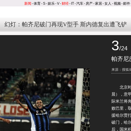
新闻
-
体育
-
S
-
娱乐
-
V
-
财经
-
IT
-
汽车
-
房产
-
家居
-
女人
-
视频
-
邮件
幻灯：帕齐尼破门再现V型手 斯内德复出遭飞铲
3
/24
帕齐尼
来源：搜狐
北京时间
晨），意
际米兰将奔
败巴里，
援哈尔贾
破门，哈
后，国米