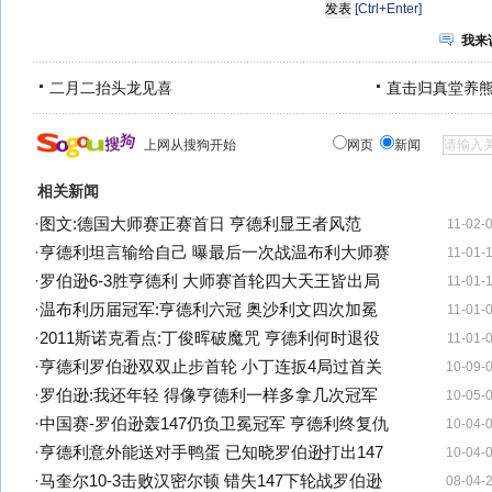
[Ctrl+Enter]
我来
二月二抬头龙见喜
直击归真堂养
上网从搜狗开始
网页
新闻
相关新闻
·
图文:德国大师赛正赛首日 亨德利显王者风范
11-02-
·
亨德利坦言输给自己 曝最后一次战温布利大师赛
11-01-
·
罗伯逊6-3胜亨德利 大师赛首轮四大天王皆出局
11-01-
·
温布利历届冠军:亨德利六冠 奥沙利文四次加冕
11-01-
·
2011斯诺克看点:丁俊晖破魔咒 亨德利何时退役
11-01-
·
亨德利罗伯逊双双止步首轮 小丁连扳4局过首关
10-09-
·
罗伯逊:我还年轻 得像亨德利一样多拿几次冠军
10-05-
·
中国赛-罗伯逊轰147仍负卫冕冠军 亨德利终复仇
10-04-
·
亨德利意外能送对手鸭蛋 已知晓罗伯逊打出147
10-04-
·
马奎尔10-3击败汉密尔顿 错失147下轮战罗伯逊
08-04-