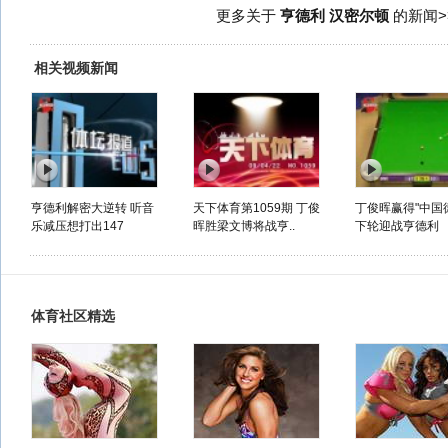
更多关于
亨德利 汉密尔顿
的新闻>
相关视频新闻
亨德利解密大逆转 听音
天下体育第1059期 丁俊
丁俊晖赢得"中国
乐减压想打出147
晖胜梁文博将战亨..
下轮迎战亨德利
体育社区精选