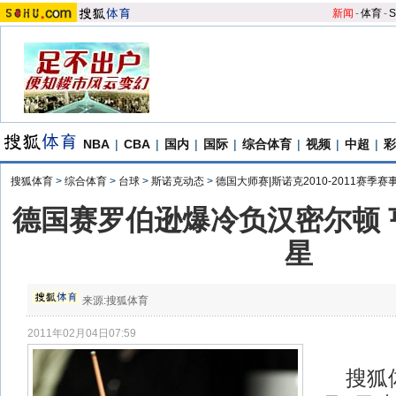
新闻
-
体育
-
S
NBA
|
CBA
|
国内
|
国际
|
综合体育
|
视频
|
中超
|
彩
搜狐体育
>
综合体育
>
台球
>
斯诺克动态
>
德国大师赛|斯诺克2010-2011赛季赛
德国赛罗伯逊爆冷负汉密尔顿 
星
来源:
搜狐体育
2011年02月04日07:59
搜狐体