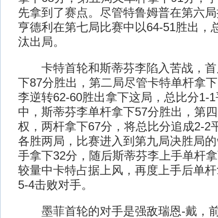
先拿到了赛点。尽管特鲁姆普在第六局
亨德利在第七局比赛中以64-51胜出，
汰出局。
卡特首轮和斯蒂芬李陷入苦战，首
下87分胜出，第二局尽管卡特单杆拿下
李逆转62-60胜出拿下这局，总比分1-
中，斯蒂芬李单杆拿下57分胜出，第
权，两杆拿下67分，将总比分追成2-
各胜两局，比赛进入到第九局决胜局的
手拿下32分，随后斯蒂芬李上手单杆拿
较量中卡特占据上风，再度上手后单杆
5-4击败对手。
墨菲首轮的对手是强敌瑞恩-戴，前