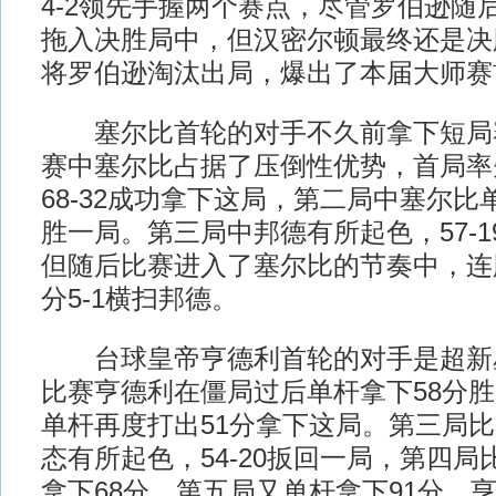
4-2领先手握两个赛点，尽管罗伯逊随
拖入决胜局中，但汉密尔顿最终还是决胜
将罗伯逊淘汰出局，爆出了本届大师赛
塞尔比首轮的对手不久前拿下短局
赛中塞尔比占据了压倒性优势，首局率
68-32成功拿下这局，第二局中塞尔比
胜一局。第三局中邦德有所起色，57-
但随后比赛进入了塞尔比的节奏中，连
分5-1横扫邦德。
台球皇帝亨德利首轮的对手是超新
比赛亨德利在僵局过后单杆拿下58分
单杆再度打出51分拿下这局。第三局
态有所起色，54-20扳回一局，第四
拿下68分，第五局又单杆拿下91分，亨