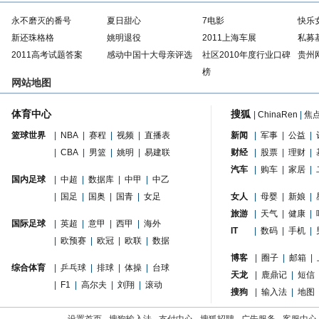
永不磨灭的番号
夏日甜心
7电影
快乐
新还珠格格
姚明退役
2011上海车展
私募
2011高考试题答案
感动中国十大母亲评选
社区2010年度行业口碑
贵州
榜
网站地图
体育中心
搜狐
|
ChinaRen
|
焦
篮球世界
|
NBA
|
赛程
|
视频
|
直播表
新闻
|
军事
|
公益
|
|
CBA
|
男篮
|
姚明
|
易建联
财经
|
股票
|
理财
|
汽车
|
购车
|
家居
|
国内足球
|
中超
|
数据库
|
中甲
|
中乙
|
国足
|
国奥
|
国青
|
女足
女人
|
母婴
|
新娘
|
旅游
|
天气
|
健康
|
国际足球
|
英超
|
意甲
|
西甲
|
海外
IT
|
数码
|
手机
|
|
欧预赛
|
欧冠
|
欧联
|
数据
博客
|
圈子
|
邮箱
|
综合体育
|
乒乓球
|
排球
|
体操
|
台球
天龙
|
鹿鼎记
|
短信
|
F1
|
高尔夫
|
刘翔
|
滚动
搜狗
|
输入法
|
地图