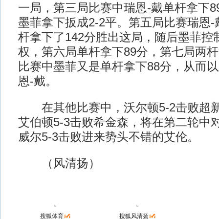
一局，第三局比赛中瑞恩-戴单杆拿下8
墨菲拿下扳成2-2平。第五局比赛瑞恩
杆拿下了142分胜出这局，随后墨菲控
权，第六局单杆拿下89分，第七局两杆
比赛中墨菲又是单杆拿下88分，从而以
恩-戴。
在其他比赛中，沃尔顿5-2击败超
艾伯顿5-3击败希金森，将在第二轮中
威尔5-3击败进来势头不错的艾伦。
（风清扬）
搜狐体育
搜狐风清扬