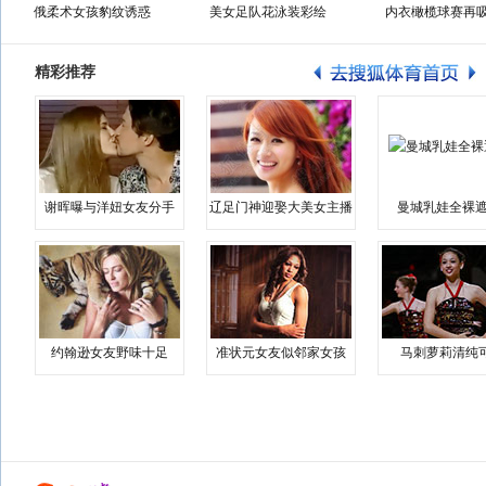
俄柔术女孩豹纹诱惑
美女足队花泳装彩绘
内衣橄榄球赛再
精彩推荐
谢晖曝与洋妞女友分手
辽足门神迎娶大美女主播
曼城乳娃全裸遮
约翰逊女友野味十足
准状元女友似邻家女孩
马刺萝莉清纯