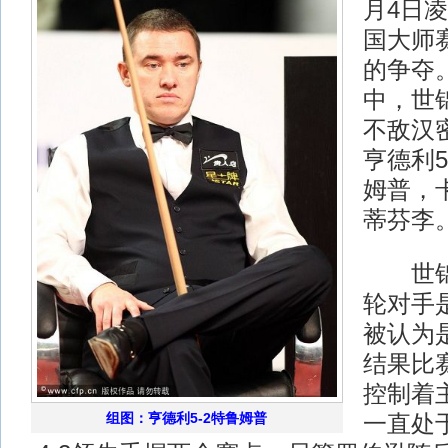
月4日凌
国大师
的争夺
中，世锦
不敌汉
亨德利5
姆普，卡
蒂芬李
世锦
轮对手
被认为
结果比
控制着
组图：亨德利5-2特鲁姆普
一直处