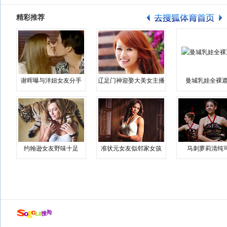
精彩推荐
谢晖曝与洋妞女友分手
辽足门神迎娶大美女主播
曼城乳娃全裸遮
约翰逊女友野味十足
准状元女友似邻家女孩
马刺萝莉清纯