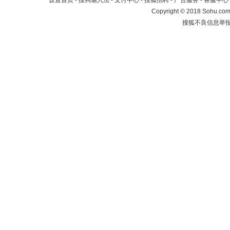
设置首页
-
搜狗输入法
-
支付中心
-
搜狐招聘
-
广告服务
-
客服中心
Copyright
©
2018 Sohu.com 
搜狐不良信息举