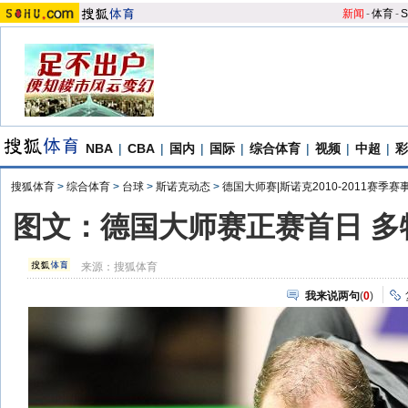
新闻
-
体育
-
S
NBA
|
CBA
|
国内
|
国际
|
综合体育
|
视频
|
中超
|
彩
搜狐体育
>
综合体育
>
台球
>
斯诺克动态
>
德国大师赛|斯诺克2010-2011赛季赛
图文：德国大师赛正赛首日 多
来源：
搜狐体育
我来说两句
(
0
)