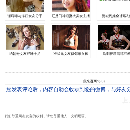
谢晖曝与洋妞女友分手
辽足门神迎娶大美女主播
曼城乳娃全裸遮3
约翰逊女友野味十足
准状元女友似邻家女孩
马刺萝莉清纯可
我来说两句
(
0
)
我们尊重网友发言的权利，请您尊重他人，文明用语。