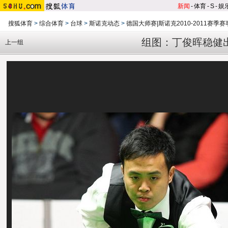
新闻
-
体育
-
S
-
娱
搜狐体育
>
综合体育
>
台球
>
斯诺克动态
>
德国大师赛|斯诺克2010-2011赛季赛
组图：丁俊晖稳健
上一组